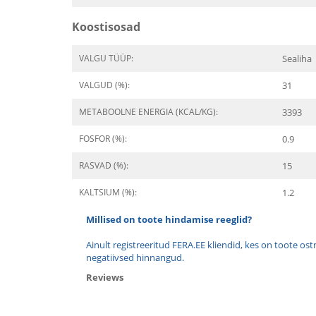
Koostisosad
VALGU TÜÜP:
Sealiha
VALGUD (%):
31
METABOOLNE ENERGIA (KCAL/KG):
3393
FOSFOR (%):
0.9
RASVAD (%):
15
KALTSIUM (%):
1.2
Millised on toote hindamise reeglid?
Ainult registreeritud FERA.EE kliendid, kes on toote os
negatiivsed hinnangud.
Reviews