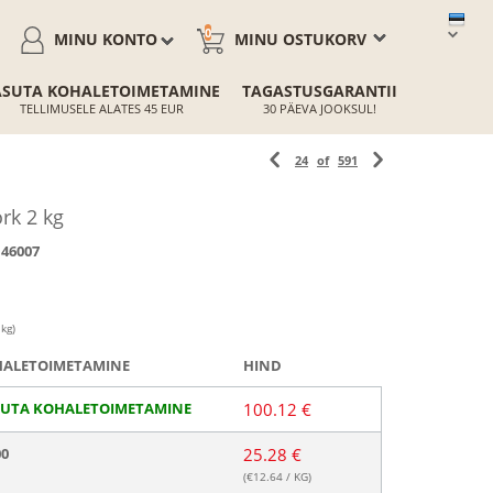
0
MINU KONTO
MINU OSTUKORV
ASUTA KOHALETOIMETAMINE
TAGASTUSGARANTII
TELLIMUSELE ALATES 45 EUR
30 PÄEVA JOOKSUL!
24
of
591
rk 2 kg
46007
 kg)
ALETOIMETAMINE
HIND
SUTA KOHALETOIMETAMINE
100.12 €
00
25.28 €
(€
12.64
/ KG)