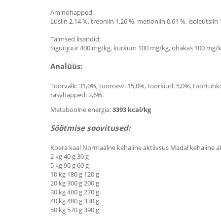
Aminohapped:
Lüsiin 2,14 %, treoniin 1,26 %, metioniin 0,61 %, isoleutsiin 1
Taimsed lisandid:
Sigurijuur 400 mg/kg, kurkum 100 mg/kg, ohakas 100 mg/kg,
Analüüs:
Toorvalk: 31,0%, toorrasv: 15,0%, toorkiud: 5,0%, toortuh
rasvhapped: 2,6%.
Metaboolne energia:
3393 kcal/kg
Söötmise soovitused:
Koera kaal Normaalne kehaline aktiivsus Madal kehaline ak
2 kg 40 g 30 g
5 kg 90 g 60 g
10 kg 180 g 120 g
20 kg 300 g 200 g
30 kg 400 g 270 g
40 kg 480 g 330 g
50 kg 570 g 390 g