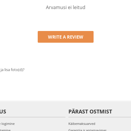
Arvamusi ei leitud
WRITE A REVIEW
 ja lisa foto(d)?
US
PÄRAST OSTMIST
e logimine
Käibemaksuarved
itamine
Garantija ir aptarnavimas