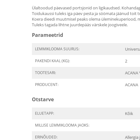
Ülaltoodud päevased portsjonid on ligikaudsed. Kohandage ko
Toidukaussi tuleks iga päev pesta ja söömata jäänud toit 
Koera dieedi muutmisel peaks olema üleminekuperiood, mis 
Tuleks tagada lihtne juurdepääs värskele joogiveele.
Parameetrid
LEMMIKLOOMA SUURUS:
Univers
PAKENDI KAAL (KG):
2
TOOTESARI:
ACANA Y
PRODUCENT:
ACANA
Otstarve
ELUETAPP:
Kõik
MILLISE LEMMIKLOOMA JAOKS:
ERINÕUDED:
Allergi