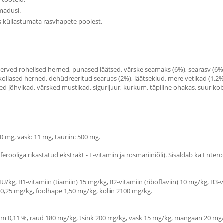
madusi.
as küllastumata rasvhapete poolest.
, terved rohelised herned, punased läätsed, värske seamaks (6%), searasv (6
kollased herned, dehüdreeritud searups (2%), läätsekiud, mere vetikad (1,2%)
jõhvikad, värsked mustikad, sigurijuur, kurkum, täpiline ohakas, suur kobara
160 mg, vask: 11 mg, tauriin: 500 mg.
erooliga rikastatud ekstrakt - E-vitamiin ja rosmariiniõli). Sisaldab ka Ent
IU/kg, B1-vitamiin (tiamiin) 15 mg/kg, B2-vitamiin (riboflaviin) 10 mg/kg, B3
 0,25 mg/kg, foolhape 1,50 mg/kg, koliin 2100 mg/kg.
ium 0,11 %, raud 180 mg/kg, tsink 200 mg/kg, vask 15 mg/kg, mangaan 20 mg/