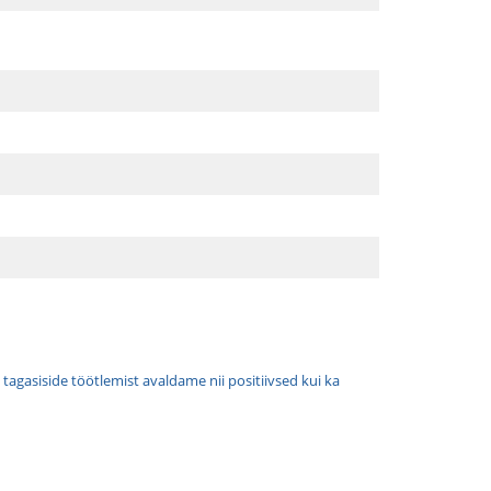
tagasiside töötlemist avaldame nii positiivsed kui ka