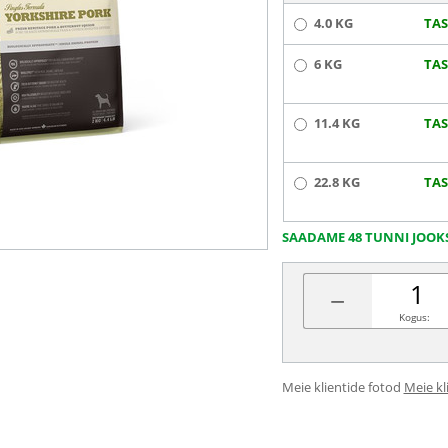
4.0 KG
TA
6 KG
TA
11.4 KG
TA
22.8 KG
TA
SAADAME 48 TUNNI JOOK
−
Kogus:
Meie klientide fotod
Meie kl