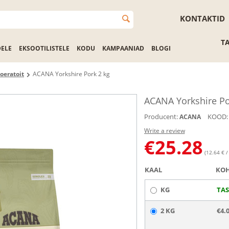
KONTAKTID
T
DELE
EKSOOTILISTELE
KODU
KAMPAANIAD
BLOGI
oeratoit
ACANA Yorkshire Pork 2 kg
ACANA Yorkshire Po
Producent:
KOOD:
ACANA
Write a review
€
25.28
(12.64 € /
KAAL
KOH
KG
TA
2 KG
€4.