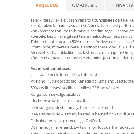
KIRJELDUS
OMADUSED
HINNANG
Täielik, teravilja- ja gluteenivaba toit tundlikele koertele
kasutatakse Kanadas asuvatest Alberta farmidest pärit sea
konkreetsete toitude tarbimise ja seedimisega. Lihasööjate
koertele, kes on allergilised teiste lihaliikide suhtes, samu
Toidu retsept koosneb 50% ulatuses Yorkshire'i sealihast. Se
vitamiinide, mineraalainete ja aminohapete looduslik allika
Merevetikad on rikkalikult küllastumata rasvhapete Omega-
kõrvitsad annavad looduslikke vitamiine ja antioksüdant
Peamised omadused:
jäljendab koerte loomulikku toitumist
Piirkondlikud koostisosad Kanada põllumajandusettevõte
50% kvaliteetsest sealihast, millest 33% on värsket.
Kõrge loomse valgu sisaldus
Üks loomse valgu allikas - sealiha
50% köögiviljadest, puuvilja taimeekstraktidest
30% süsivesikuid - läätsed, kaerad ja herned on kartuli ja t
Ei sisalda teravilja, gluteeni ega GMOsid.
Vitamiinid ja mineraalid: E-vitamiin on looduslik antioksüd
Toidu valmistamisel ei kasutata külmutatud või töödeldud