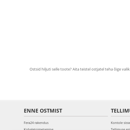
Ostsid hiljuti selle toote? Aita teistel ostjatel teha õige valik
ENNE OSTMIST
TELLIM
Fera24 rakendus
Kontole siss
Kohaletoimetamine
Tellimuse es