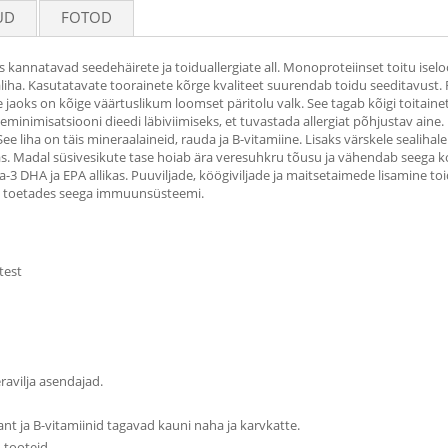
UD
FOTOD
, kes kannatavad seedehäirete ja toiduallergiate all. Monoproteiinset toitu ise
liha. Kasutatavate toorainete kõrge kvaliteet suurendab toidu seeditavust.
 jaoks on kõige väärtuslikum loomset päritolu valk. See tagab kõigi toitainet
ti eminimisatsiooni dieedi läbiviimiseks, et tuvastada allergiat põhjustav aine.
e liha on täis mineraalaineid, rauda ja B-vitamiine. Lisaks värskele sealihale 
s. Madal süsivesikute tase hoiab ära veresuhkru tõusu ja vähendab seega koer
3 DHA ja EPA allikas. Puuviljade, köögiviljade ja maitsetaimede lisamine to
e, toetades seega immuunsüsteemi.
test
eravilja asendajad.
ant ja B-vitamiinid tagavad kauni naha ja karvkatte.
 tooteid.