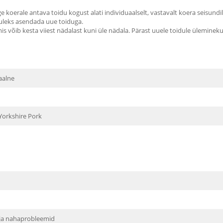
erale antava toidu kogust alati individuaalselt, vastavalt koera seisundile,
tuleks asendada uue toiduga.
võib kesta viiest nädalast kuni üle nädala. Pärast uuele toidule ülemineku
aalne
orkshire Pork
a ja nahaprobleemid