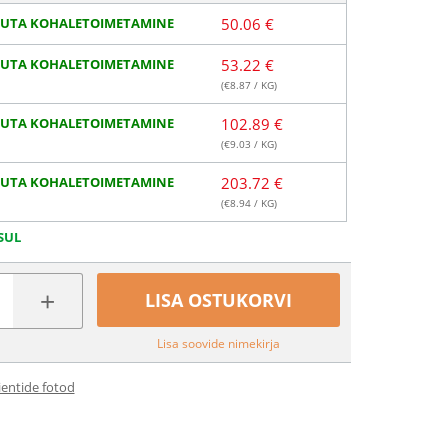
SUTA KOHALETOIMETAMINE
50.06 €
SUTA KOHALETOIMETAMINE
53.22 €
(€
8.87
/ KG)
SUTA KOHALETOIMETAMINE
102.89 €
(€
9.03
/ KG)
SUTA KOHALETOIMETAMINE
203.72 €
(€
8.94
/ KG)
SUL
+
LISA OSTUKORVI
Lisa soovide nimekirja
ientide fotod