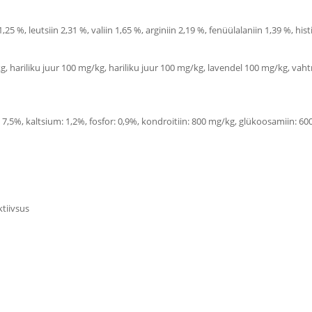
,25 %, leutsiin 2,31 %, valiin 1,65 %, arginiin 2,19 %, fenüülalaniin 1,39 %, his
 hariliku juur 100 mg/kg, hariliku juur 100 mg/kg, lavendel 100 mg/kg, vaht
k: 7,5%, kaltsium: 1,2%, fosfor: 0,9%, kondroitiin: 800 mg/kg, glükoosamiin
tiivsus