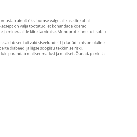
loomustab ainult üks loomse valgu allikas, siinkohal
 Retsept on välja töötatud, et kohandada koerad
e ja mineraalide kiire tarnimise. Monoproteiinne toit sobib
sisaldab see toitvaid siseelundeid ja luuüdi, mis on oluline
te diabeedi ja liigse söögiisu tekkimise riski.
idule parandab maitseomadusi ja maitset. Õunad, pirnid ja