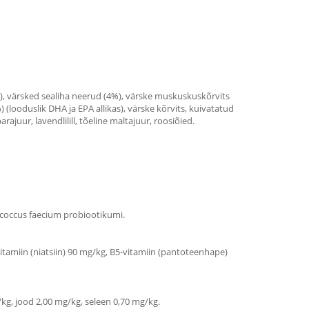
%), värsked sealiha neerud (4%), värske muskuskuskõrvits
 (looduslik DHA ja EPA allikas), värske kõrvits, kuivatatud
juur, lavendlilill, tõeline maltajuur, roosiõied.
erococcus faecium probiootikumi.
-vitamiin (niatsiin) 90 mg/kg, B5-vitamiin (pantoteenhape)
kg, jood 2,00 mg/kg, seleen 0,70 mg/kg.