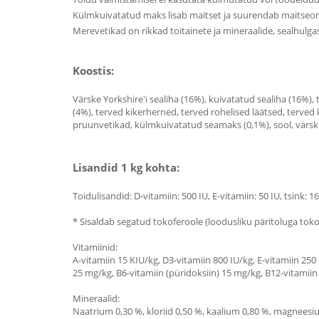
Külmkuivatatud maks lisab maitset ja suurendab maitseo
Merevetikad on rikkad toitainete ja mineraalide, sealhulg
Koostis:
Värske Yorkshire'i sealiha (16%), kuivatatud sealiha (16%)
(4%), terved kikerherned, terved rohelised läätsed, terved 
pruunvetikad, külmkuivatatud seamaks (0,1%), sool, värsked 
Lisandid 1 kg kohta:
Toidulisandid: D-vitamiin: 500 IU, E-vitamiin: 50 IU, tsink: 
* Sisaldab segatud tokoferoole (loodusliku päritoluga tokof
Vitamiinid:
A-vitamiin 15 KIU/kg, D3-vitamiin 800 IU/kg, E-vitamiin 250 
25 mg/kg, B6-vitamiin (püridoksiin) 15 mg/kg, B12-vitamiin
Mineraalid:
Naatrium 0,30 %, kloriid 0,50 %, kaalium 0,80 %, magnees