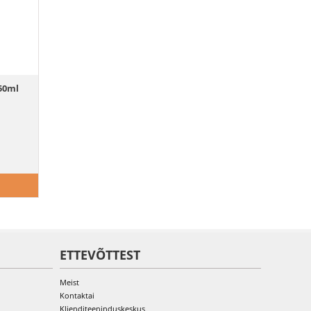
50ml
ETTEVÕTTEST
Meist
Kontaktai
Klienditeeninduskeskus