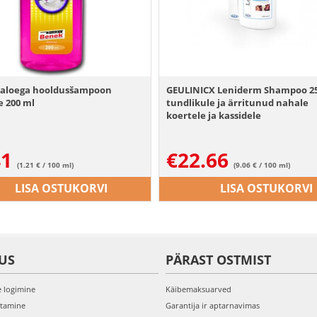
aloega hooldusšampoon
GEULINICX Leniderm Shampoo 2
e 200 ml
tundlikule ja ärritunud nahale
koertele ja kassidele
41
€
22.66
(1.21 € / 100 ml)
(9.06 € / 100 ml)
LISA OSTUKORVI
LISA OSTUKORVI
US
PÄRAST OSTMIST
e logimine
Käibemaksuarved
itamine
Garantija ir aptarnavimas