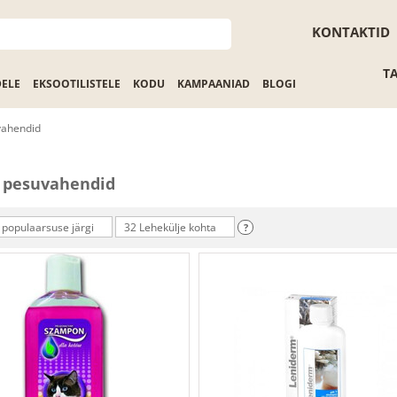
KONTAKTID
T
DELE
EKSOOTILISTELE
KODU
KAMPAANIAD
BLOGI
vahendid
 pesuvahendid
 populaarsuse järgi
32 Lehekülje kohta
?