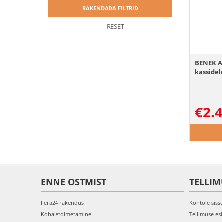
RAKENDADA FILTRID
RESET
BENEK A
kassidel
€
2.
ENNE OSTMIST
TELLIM
Fera24 rakendus
Kontole siss
Kohaletoimetamine
Tellimuse es