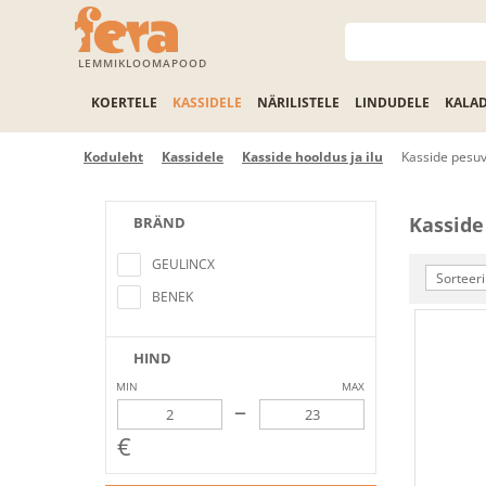
LEMMIKLOOMAPOOD
KOERTELE
KASSIDELE
NÄRILISTELE
LINDUDELE
KALA
Koduleht
Kassidele
Kasside hooldus ja ilu
Kasside pesu
Kasside
BRÄND
No items found matching the search
criteria
GEULINCX
Sorteeri
BENEK
HIND
MIN
MAX
–
€