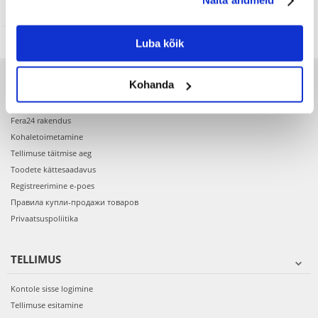
Näita andmeid
Luba kõik
Kohanda
ENNE OSTMIST
Fera24 rakendus
Kohaletoimetamine
Tellimuse täitmise aeg
Toodete kättesaadavus
Registreerimine e-poes
Правила купли-продажи товаров
Privaatsuspoliitika
TELLIMUS
Kontole sisse logimine
Tellimuse esitamine