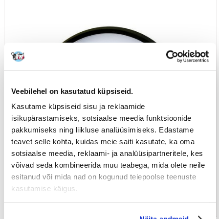
Veebilehel on kasutatud küpsiseid.
Kasutame küpsiseid sisu ja reklaamide
isikupärastamiseks, sotsiaalse meedia funktsioonide
pakkumiseks ning liikluse analüüsimiseks. Edastame
teavet selle kohta, kuidas meie saiti kasutate, ka oma
sotsiaalse meedia, reklaami- ja analüüsipartneritele, kes
võivad seda kombineerida muu teabega, mida olete neile
esitanud või mida nad on kogunud teiepoolse teenuste
kasutamise käigus.