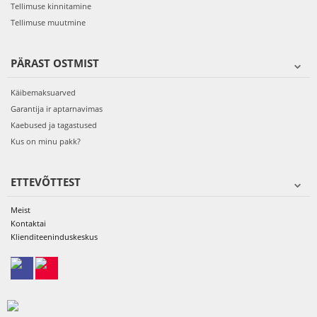
Tellimuse kinnitamine
Tellimuse muutmine
PÄRAST OSTMIST
Käibemaksuarved
Garantija ir aptarnavimas
Kaebused ja tagastused
Kus on minu pakk?
ETTEVÕTTEST
Meist
Kontaktai
Klienditeeninduskeskus