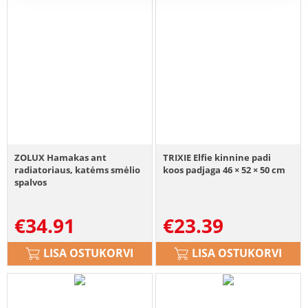
ZOLUX Hamakas ant
TRIXIE Elfie kinnine padi
radiatoriaus, katėms smėlio
koos padjaga 46 × 52 × 50 cm
spalvos
€
34.91
€
23.39
LISA OSTUKORVI
LISA OSTUKORVI