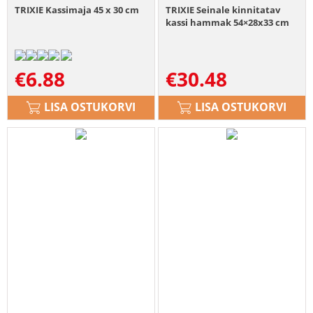
TRIXIE Kassimaja 45 x 30 cm
TRIXIE Seinale kinnitatav
kassi hammak 54×28x33 cm
€
6.88
€
30.48
LISA OSTUKORVI
LISA OSTUKORVI