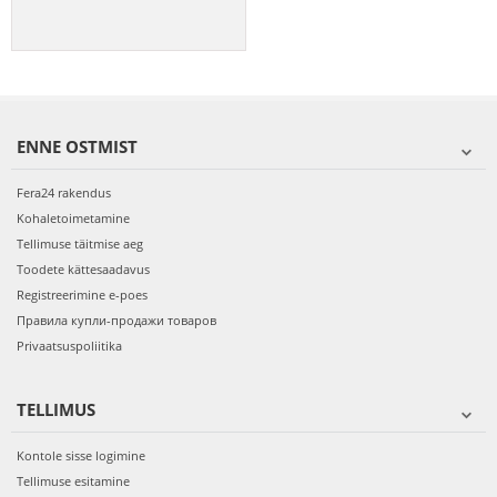
ENNE OSTMIST
Fera24 rakendus
Kohaletoimetamine
Tellimuse täitmise aeg
Toodete kättesaadavus
Registreerimine e-poes
Правила купли-продажи товаров
Privaatsuspoliitika
TELLIMUS
Kontole sisse logimine
Tellimuse esitamine