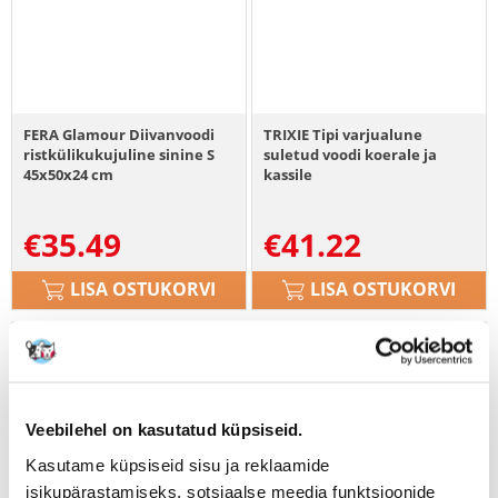
FERA Glamour Diivanvoodi
TRIXIE Tipi varjualune
ristkülikukujuline sinine S
suletud voodi koerale ja
45x50x24 cm
kassile
€
35.49
€
41.22
LISA OSTUKORVI
LISA OSTUKORVI
Veebilehel on kasutatud küpsiseid.
Kasutame küpsiseid sisu ja reklaamide
isikupärastamiseks, sotsiaalse meedia funktsioonide