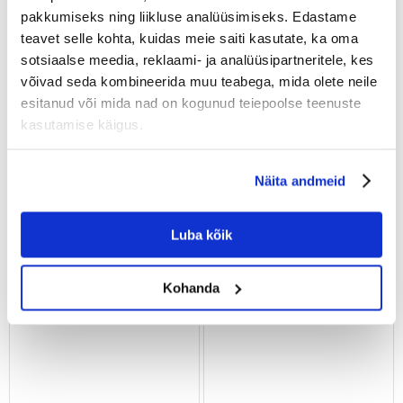
pakkumiseks ning liikluse analüüsimiseks. Edastame
teavet selle kohta, kuidas meie saiti kasutate, ka oma
sotsiaalse meedia, reklaami- ja analüüsipartneritele, kes
võivad seda kombineerida muu teabega, mida olete neile
esitanud või mida nad on kogunud teiepoolse teenuste
kasutamise käigus.
FERA Glamour Diivanvoodi
TRIXIE Aknavaip 50x30 cm
ristkülikukujuline roheline S
Näita andmeid
45x50x24 cm
Luba kõik
€
35.24
€
37.05
LISA OSTUKORVI
LISA OSTUKORVI
Kohanda