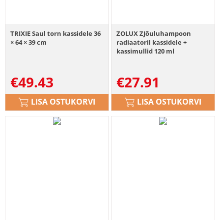
TRIXIE Saul torn kassidele 36
ZOLUX ZJõuluhampoon
× 64 × 39 cm
radiaatoril kassidele +
kassimullid 120 ml
€
49.43
€
27.91
LISA OSTUKORVI
LISA OSTUKORVI