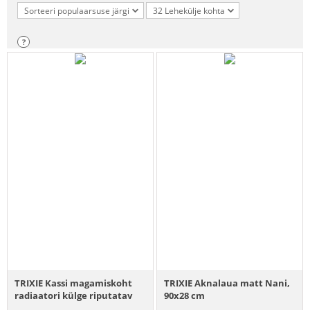
Sorteeri populaarsuse järgi
32 Lehekülje kohta
?
TRIXIE Kassi magamiskoht
TRIXIE Aknalaua matt Nani,
radiaatori külge riputatav
90x28 cm