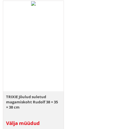
TRIXIE Jõulud suletud
magamiskoht Rudolf 38 × 35
× 38 cm
Välja müüdud