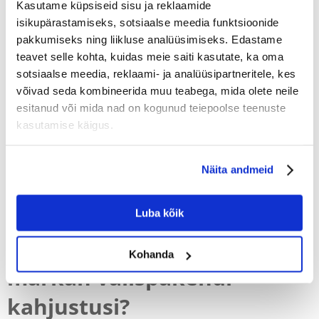
Kasutame küpsiseid sisu ja reklaamide
Mida peaksin tegema, kui
isikupärastamiseks, sotsiaalse meedia funktsioonide
pakkumiseks ning liikluse analüüsimiseks. Edastame
märkan pärast paki
teavet selle kohta, kuidas meie saiti kasutate, ka oma
lahtipakkimist paki sisu
sotsiaalse meedia, reklaami- ja analüüsipartneritele, kes
võivad seda kombineerida muu teabega, mida olete neile
kahjustusi?
esitanud või mida nad on kogunud teiepoolse teenuste
kasutamise käigus.
Kui olete saanud kahjustatud sisuga paki, peaks paki saaja võtma
ühendust saatjaga ja teatama paki kahjustusest. Paki kahjustumise või
kadumise korral esitab nõude saatja.
Näita andmeid
Luba kõik
Mida peaksin tegema, kui
Kohanda
märkan välispakendi
kahjustusi?