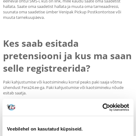
eelneval õhtul SMS-i, kus on link, mille kaudu saate oma saadetist
hallata. Saate oma saadetist hallata ja muuta oma tarneaadressi,
suunata oma saadetise ümber Venipak Pickup Postkontorisse või
muuta tarnekuupäeva.
Kes saab esitada
pretensiooni ja kus ma saan
selle registreerida?
Paki kahjustumise või kaotsimineku korral peaks paki saaja võtma
ühendust Fera24.ee-ga. Paki kahjustumise või kaotsimineku nõude
esitab saatja.
Kuhu pöörduda, kui ma ei ole rahul saadetise kvaliteedi või kulleri
tööga? Venipak tervitab teie tagasisidet. Kommentaarid ja ettepanekud
aitavad meil end parandada. Võite võtta ühendust Venipaki
klienditeenindusega.
Veebilehel on kasutatud küpsiseid.