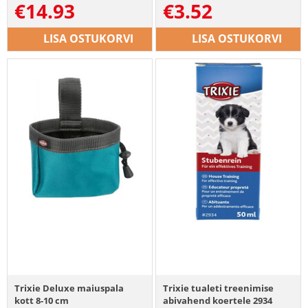
€
14.93
€
3.52
LISA OSTUKORVI
LISA OSTUKORVI
Trixie Deluxe maiuspala
Trixie tualeti treenimise
kott 8-10 cm
abivahend koertele 2934