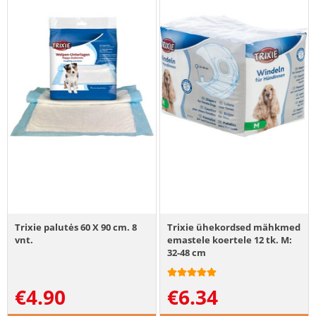
Trixie palutės 60 X 90 cm. 8
Trixie ühekordsed mähkmed
vnt.
emastele koertele 12 tk. M:
32-48 cm
€
4.90
€
6.34