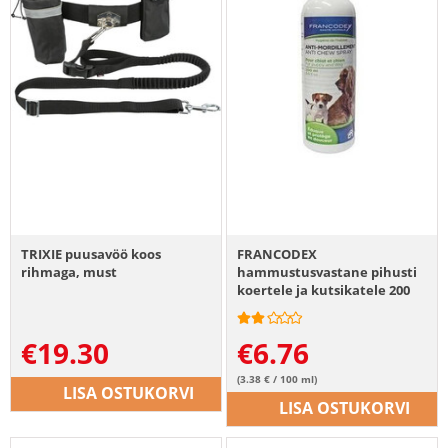
TRIXIE puusavöö koos
FRANCODEX
rihmaga, must
hammustusvastane pihusti
koertele ja kutsikatele 200
ml
€
19.30
€
6.76
(3.38 € / 100 ml)
LISA OSTUKORVI
LISA OSTUKORVI