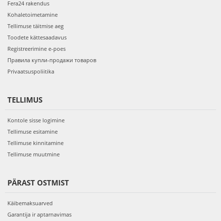
Fera24 rakendus
Kohaletoimetamine
Tellimuse täitmise aeg
Toodete kättesaadavus
Registreerimine e-poes
Правила купли-продажи товаров
Privaatsuspoliitika
TELLIMUS
Kontole sisse logimine
Tellimuse esitamine
Tellimuse kinnitamine
Tellimuse muutmine
PÄRAST OSTMIST
Käibemaksuarved
Garantija ir aptarnavimas