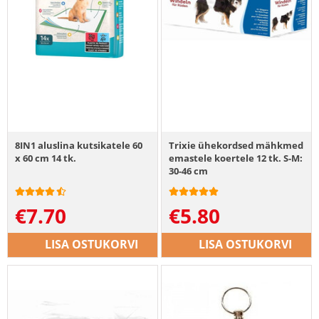
8IN1 aluslina kutsikatele 60
Trixie ühekordsed mähkmed
x 60 cm 14 tk.
emastele koertele 12 tk. S-M:
30-46 cm
€
7.70
€
5.80
LISA OSTUKORVI
LISA OSTUKORVI