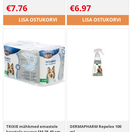
€
7.76
€
6.97
LISA OSTUKORVI
LISA OSTUKORVI
TRIXIE mähkmed emastele
DERMAPHARM Repelex 100
koertele suurus SM 28-40 cm
ml