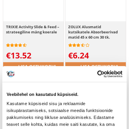
TRIXIE Activity Slide & Feed –
ZOLUX Alusmatid
strateegiline mäng koerale
kutsikatele Absorbeerivad
matid 45 x 60 cm 30 tk.
€
13.52
€
6.24
LISA OSTUKORVI
LISA OSTUKORVI
Veebilehel on kasutatud küpsiseid.
Kasutame küpsiseid sisu ja reklaamide
isikupärastamiseks, sotsiaalse meedia funktsioonide
pakkumiseks ning liikluse analüüsimiseks. Edastame
teavet selle kohta, kuidas meie saiti kasutate, ka oma