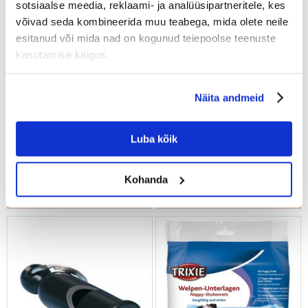
sotsiaalse meedia, reklaami- ja analüüsipartneritele, kes
võivad seda kombineerida muu teabega, mida olete neile
esitanud või mida nad on kogunud teiepoolse teenuste
kasutamise käigus.
Näita andmeid
TRIXIE Alusmatid kutsikatele
Trixie vaikne vile
Absorbeerivad matid 60 x 60
cm 10 tk
Luba kõik
€
4.93
€
2.75
Kohanda
LISA OSTUKORVI
LISA OSTUKORVI