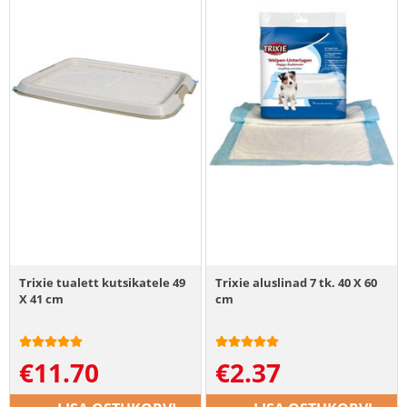
Trixie tualett kutsikatele 49
Trixie aluslinad 7 tk. 40 X 60
X 41 cm
cm
€
11.70
€
2.37