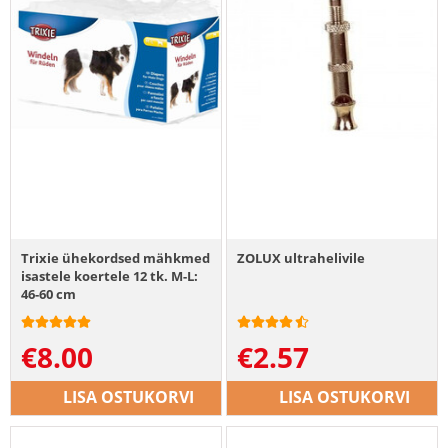
Trixie ühekordsed mähkmed
ZOLUX ultrahelivile
isastele koertele 12 tk. M-L:
46-60 cm
€
8.00
€
2.57
LISA OSTUKORVI
LISA OSTUKORVI