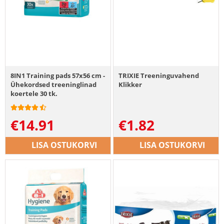
8IN1 Training pads 57x56 cm -
TRIXIE Treeninguvahend
Ühekordsed treeninglinad
Klikker
koertele 30 tk.
€
14.91
€
1.82
LISA OSTUKORVI
LISA OSTUKORVI