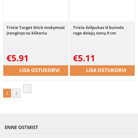
Trixie Target Stick mokymosi
Trixie švilpukas iš buivolo
įrenginys su klikeriu
rago dviejų tonų 9 cm
€
5.91
€
5.11
LISA OSTUKORVI
LISA OSTUKORVI
1
2
ENNE OSTMIST