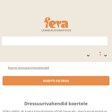
LEMMIKLOOMAPOOD
0
Koerte dresseerimisvahendid
RODYTI FILTRUS
Dressuurivahendid koertele
Võiks öelda, et koera kasvatamine võtab terve elu. Hea kasvatamine ei