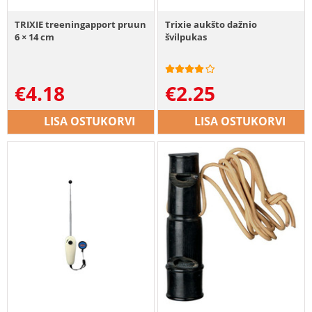
TRIXIE treeningapport pruun
Trixie aukšto dažnio
6 × 14 cm
švilpukas
€
4.18
€
2.25
LISA OSTUKORVI
LISA OSTUKORVI