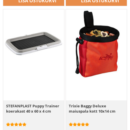
LISA OSTUKORVI
LISA OSTUKORVI
STEFANPLAST Puppy Trainer
Trixie Baggy Deluxe
koerakast 40 x 60 x 4 cm
maiuspala kott 10x14 cm