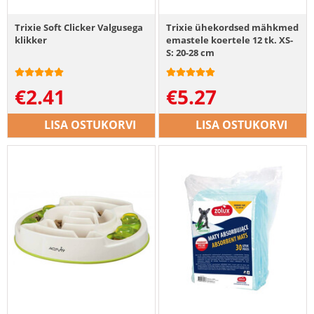
Trixie Soft Clicker Valgusega
Trixie ühekordsed mähkmed
klikker
emastele koertele 12 tk. XS-
S: 20-28 cm
€
2.41
€
5.27
LISA OSTUKORVI
LISA OSTUKORVI