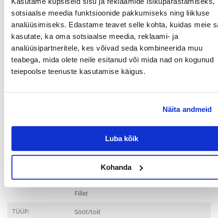
Kasutame küpsiseid sisu ja reklaamide isikupärastamiseks,
70g purk:
sotsiaalse meedia funktsioonide pakkumiseks ning liikluse
Kassi kaal (kg) Purkide arv/päevas
analüüsimiseks. Edastame teavet selle kohta, kuidas meie sa
0-3 1
3-5 2
kasutate, ka oma sotsiaalse meedia, reklaami- ja
5 3
analüüsipartneritele, kes võivad seda kombineerida muu
teabega, mida olete neile esitanud või mida nad on kogunud
156g purk:
Kassi kaal (kg) Purkide arv/päevas
teiepoolse teenuste kasutamise käigus.
0-3 1/2
3-5 1
5 1 1/2
Näita andmeid
Toit ei tohi moodustada kassi toitumise põhialust. Seda tuleb sööta
koos kassile kohandatud täistoiduga.
Paku alati puhast joogivett.
Luba kõik
Parameetrid
PAKENDI KAAL (KG):
0.156
Kohanda
TOOTESARI:
APPLAWS Cat Tin Tuna
Fillet
TÜÜP:
Sööt/toit