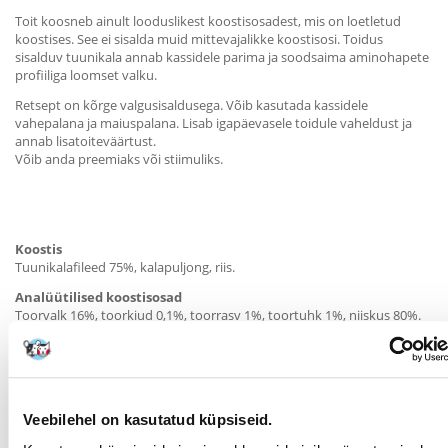
Toit koosneb ainult looduslikest koostisosadest, mis on loetletud
koostises. See ei sisalda muid mittevajalikke koostisosi. Toidus
sisalduv tuunikala annab kassidele parima ja soodsaima aminohapete
profiiliga loomset valku.
Retsept on kõrge valgusisaldusega. Võib kasutada kassidele
vahepalana ja maiuspalana. Lisab igapäevasele toidule vaheldust ja
annab lisatoiteväärtust.
Võib anda preemiaks või stiimuliks.
Koostis
Tuunikalafileed 75%, kalapuljong, riis.
Analüütilised koostisosad
Toorvalk 16%, toorkiud 0,1%, toorrasv 1%, toortuhk 1%, niiskus 80%.
.
Veebilehel on kasutatud küpsiseid.
Söötmise soovitused: