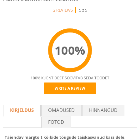
2 REVIEWS
5 z 5
100%
100% KLIENTIDEST SOOVITAB SEDA TOODET
WRITE A REVIEW
Recommend
KIRJELDUS
OMADUSED
HINNANGUD
FOTOD
Täiendav märgtoit kõikide tõugude täiskasvanud kassidele.