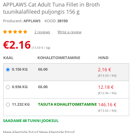
APPLAWS Cat Adult Tuna Fillet in Broth
tuunikalafileed puljongis 156 g
Producent:
KOOD:
38150
APPLAWS
2 reviews
Write a review
€
2.16
(13.50 € / kg)
KAAL
KOHALETOIMETAMINE
HIND
0.156 KG
€6.00
2.16 €
(€
13.50
/ KG)
0.936 KG
€6.00
12.18 €
(€
12.96
/ KG)
11.232 KG
TASUTA KOHALETOIMETAMINE
146.16 €
(€
13.02
/ KG)
SAADAME 48 TUNNI JOOKSUL
Meie klientide fotod
Meie klientide fotod