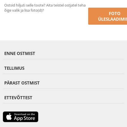
Ostsid hiljuti selle toote? Aita teistel ostjatel teha
õige valik ja lisa foto(d)?
FOTO
ÜLESLAADIMI
ENNE OSTMIST
TELLIMUS
PÄRAST OSTMIST
ETTEVÕTTEST