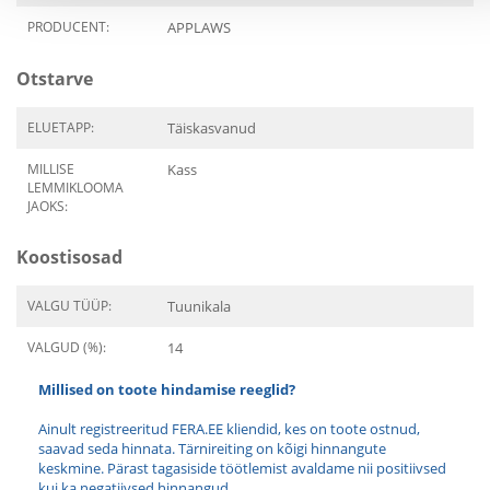
PRODUCENT:
APPLAWS
Otstarve
ELUETAPP:
Täiskasvanud
MILLISE
Kass
LEMMIKLOOMA
JAOKS:
Koostisosad
VALGU TÜÜP:
Tuunikala
VALGUD (%):
14
Millised on toote hindamise reeglid?
Ainult registreeritud FERA.EE kliendid, kes on toote ostnud,
saavad seda hinnata. Tärnireiting on kõigi hinnangute
keskmine. Pärast tagasiside töötlemist avaldame nii positiivsed
kui ka negatiivsed hinnangud.