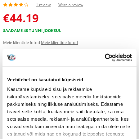
1 review
Write a review
€
44.19
SAADAME 48 TUNNI JOOKSUL
Meie klientide fotod
Meie klientide fotod
1 REVIEW
4 z 5
Veebilehel on kasutatud küpsiseid.
100%
Kasutame küpsiseid sisu ja reklaamide
isikupärastamiseks, sotsiaalse meedia funktsioonide
pakkumiseks ning liikluse analüüsimiseks. Edastame
teavet selle kohta, kuidas meie saiti kasutate, ka oma
sotsiaalse meedia, reklaami- ja analüüsipartneritele, kes
100% KLIENTIDEST SOOVITAB SEDA TOODET
võivad seda kombineerida muu teabega, mida olete neile
WRITE A REVIEW
esitanud või mida nad on kogunud teiepoolse teenuste