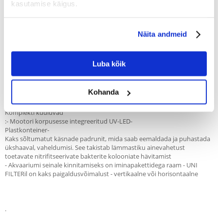
Recommend
kasutamise käigus.
Kirjeldus
Näita andmeid
UNI FILTER UV on mõeldud akvaariumivee puhastamiseks ja
õhutamiseks. See filtreerib vett tõhusalt ja lisaks steriliseerib seda tänu
UV-kiirgusele. See võitleb hõljuvate vetikate, algloomade ja bakterite
Luba kõik
vastu, mis suurendab vee selgust ja tagab kalade tervise. UV
valgusdioodid saab sisse või välja lülitada sõltumata filtri toimimisest.
UNI FILTER UV 750 on soovitatav maksimaalselt 200-300 l
Kohanda
mahutavusega mahutite jaoks.
Komplekti kuuluvad
:- Mootori korpusesse integreeritud UV-LED-
Plastkonteiner-
Kaks sõltumatut käsnade padrunit, mida saab eemaldada ja puhastada
ükshaaval, vaheldumisi. See takistab lämmastiku ainevahetust
toetavate nitrifitseerivate bakterite kolooniate hävitamist
- Akvaariumi seinale kinnitamiseks on iminapakettidega raam - UNI
FILTERil on kaks paigaldusvõimalust - vertikaalne või horisontaalne
.