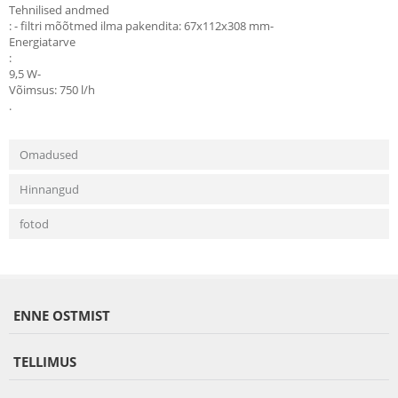
Tehnilised andmed
: - filtri mõõtmed ilma pakendita: 67x112x308 mm-
Energiatarve
:
9,5 W-
Võimsus: 750 l/h
.
Omadused
Hinnangud
fotod
ENNE OSTMIST
TELLIMUS