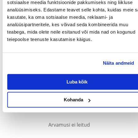
sotsiaalse meedia funktsioonide pakkumiseks ning liikluse
pääse akvaariumi elanikele potentsiaalselt ohtlikke baktereid ega
muid mikroorganisme akvaariumisse.
analüüsimiseks. Edastame teavet selle kohta, kuidas meie sa
kasutate, ka oma sotsiaalse meedia, reklaami- ja
Suurus S
Klaasi paksus <6 mm
analüüsipartneritele, kes võivad seda kombineerida muu
teabega, mida olete neile esitanud või mida nad on kogunud
Parameetrid
teiepoolse teenuste kasutamise käigus.
PRODUCENT:
AQUAEL
Millised on toote hindamise reeglid?
Näita andmeid
Ainult registreeritud FERA.EE kliendid, kes on toote ostnud,
saavad seda hinnata. Tärnireiting on kõigi hinnangute
keskmine. Pärast tagasiside töötlemist avaldame nii positiivsed
Luba kõik
kui ka negatiivsed hinnangud.
Kohanda
Reviews
Arvamusi ei leitud