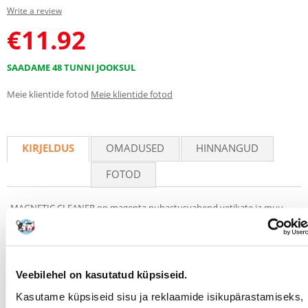
Write a review
€
11.92
SAADAME 48 TUNNI JOOKSUL
Meie klientide fotod
Meie klientide fotod
KIRJELDUS
OMADUSED
HINNANGUD
FOTOD
MAGNETIC CLEANER on magenta puhastusvahend vetikate ja muu
mustuse eemaldamiseks magevee- ja mereakvaariumide
klaasklaasidelt. Selle pind on kaetud kareda, kuid õrna ja klaasile
ohutu kihiga. Puhastusvahend eemaldab isegi vastupidavad
rohevetikad ja vetikad, samuti akvaariumiklaasi välisküljel olevad
tuhmused ja plekid. Puhastamist hõlbustab lai ergonoomiline käepide.
Veebilehel on kasutatud küpsiseid.
Need seadmed on akvaariumi jaoks kõige ohutum lahendus, sest
Kasutame küpsiseid sisu ja reklaamide isikupärastamiseks,
need välistavad täielikult vee kokkupuute inimese käte nahaga. Nii ei