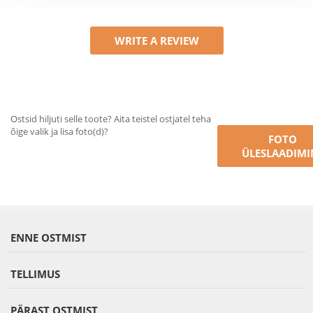
WRITE A REVIEW
Ostsid hiljuti selle toote? Aita teistel ostjatel teha
õige valik ja lisa foto(d)?
FOTO
ÜLESLAADIMI
ENNE OSTMIST
TELLIMUS
PÄRAST OSTMIST