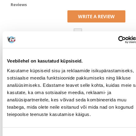
Reviews
WRITE A REVIEW
1
2
Magdalena
väljaandmise kuupäev 2021/05/10
Veebilehel on kasutatud küpsiseid.
Kasutame küpsiseid sisu ja reklaamide isikupärastamiseks,
väga hea
sotsiaalse meedia funktsioonide pakkumiseks ning liikluse
analüüsimiseks. Edastame teavet selle kohta, kuidas meie sa
kasutate, ka oma sotsiaalse meedia, reklaami- ja
Grzegorz
väljaandmise kuupäev 2021/02/15
analüüsipartneritele, kes võivad seda kombineerida muu
teabega, mida olete neile esitanud või mida nad on kogunud
teiepoolse teenuste kasutamise käigus.
Olen seda toodet varem kasutanud ja olen sellega rahul
nagu kirjeldatud, kass teab mida teha. Teenindus on väga
sõbralik, nad teevad isegi palju tööd, et klient valiks hästi
ja oleks ostuga rahul. Ka kohaletoimetamisega ei olnud