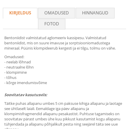
Recommend
KIRJELDUS
OMADUSED
HINNANGUD
FOTOD
Bentoniidist valmistatud aglomeeriv kassipesu. Valmistatud
bentoniidist, mis on suure imavuse ja sorptsiooniomadustega
mineraal. Püünis klompideerub kergesti ja ei tilgu, tolmu on vähe.
Omadused:
- neelab lõhnad
- neutraalne lõhn
- klompimine
- tõhus
- kõrge imendumisvõime
Soovitatav kasutusviis:
Täitke puhas allapanu umbes 5 cm paksuse kihiga allapanu ja laotage
see ühtlaselt laiali. Eemaldage iga päev allapanu ja
klompimisfragmendid allapanu pesakastist. Puhtuse tagamiseks on
soovitatav pärast umbes ühe kuu pikkust kasutamist kogu allapanu
tühjendada ja allapanu põhjalikult pesta ning seejärel täita see uue