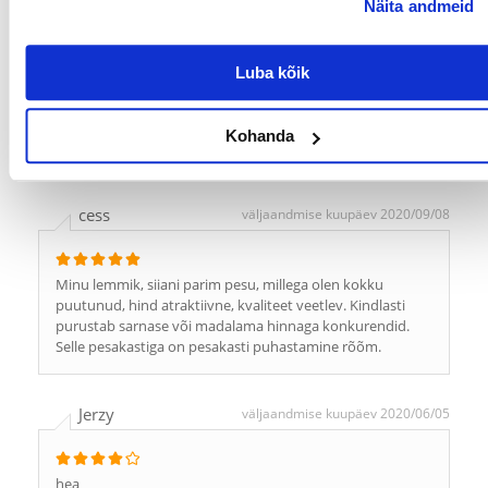
Näita andmeid
mingit probleemi.
Luba kõik
Hanna
väljaandmise kuupäev 2020/12/07
Kohanda
Olen väga rahul nii toote kui ka tellimuse töötlemisega.
cess
väljaandmise kuupäev 2020/09/08
Minu lemmik, siiani parim pesu, millega olen kokku
puutunud, hind atraktiivne, kvaliteet veetlev. Kindlasti
purustab sarnase või madalama hinnaga konkurendid.
Selle pesakastiga on pesakasti puhastamine rõõm.
Jerzy
väljaandmise kuupäev 2020/06/05
hea