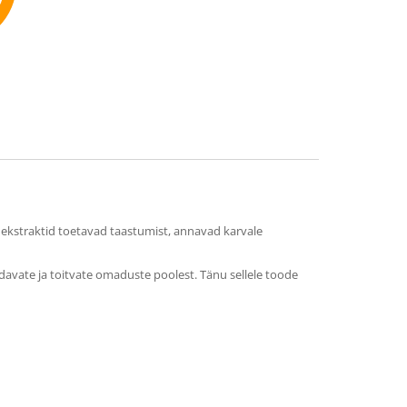
mmend
d ekstraktid toetavad taastumist, annavad karvale
vdavate ja toitvate omaduste poolest. Tänu sellele toode