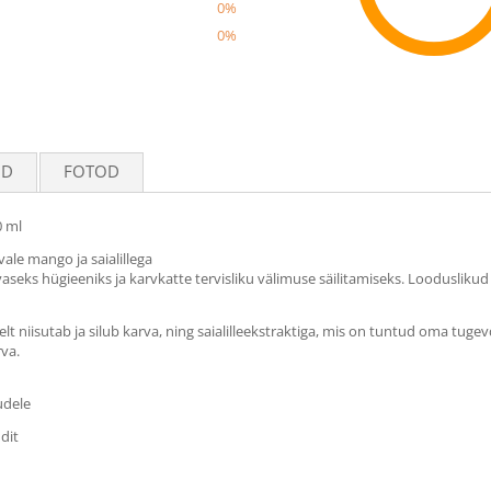
0%
0%
Reco
UD
FOTOD
0 ml
le mango ja saialillega
seks hügieeniks ja karvkatte tervisliku välimuse säilitamiseks. Loodusliku
 niisutab ja silub karva, ning saialilleekstraktiga, mis on tuntud oma tuge
rva.
udele
dit