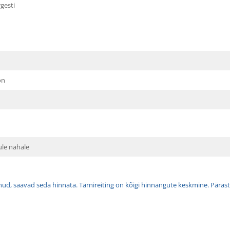
gesti
on
ule nahale
tnud, saavad seda hinnata. Tärnireiting on kõigi hinnangute keskmine. Pärast 