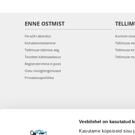
ENNE OSTMIST
TELLIM
Fera24 rakendus
Kontole siss
Kohaletoimetamine
Tellimuse es
Tellimuse täitmise aeg
Tellimuse ki
Toodete kättesaadavus
Tellimuse m
Registreerimine e-poes
Ostu-müügitingimused
Privaatsuspoliitika
Veebilehel on kasutatud k
Kasutame küpsiseid sisu j