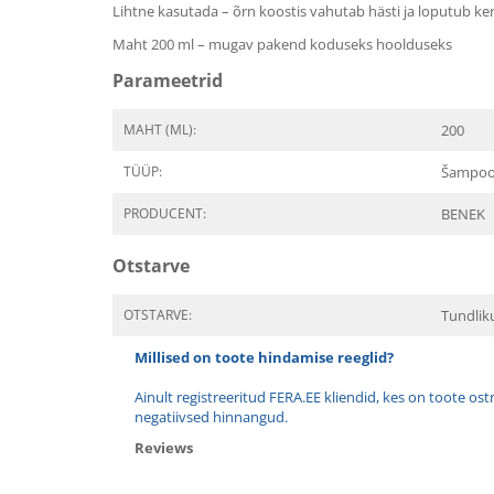
Lihtne kasutada – õrn koostis vahutab hästi ja loputub ker
Maht 200 ml – mugav pakend koduseks hoolduseks
Parameetrid
MAHT (ML):
200
TÜÜP:
Šampo
PRODUCENT:
BENEK
Otstarve
OTSTARVE:
Tundlik
Millised on toote hindamise reeglid?
Ainult registreeritud FERA.EE kliendid, kes on toote os
negatiivsed hinnangud.
Reviews