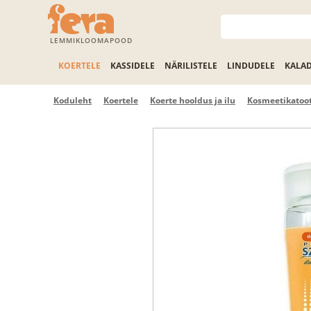
LEMMIKLOOMAPOOD
KOERTELE
KASSIDELE
NÄRILISTELE
LINDUDELE
KALA
Koduleht
Koertele
Koerte hooldus ja ilu
Kosmeetikatoot