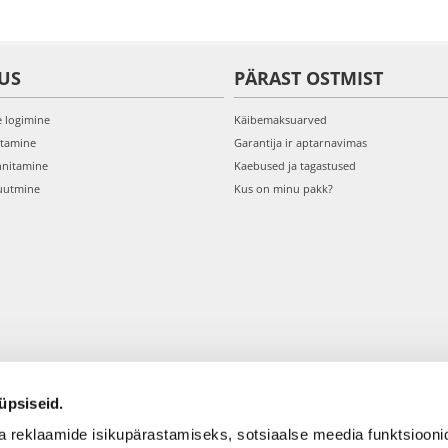
US
PÄRAST OSTMIST
e logimine
Käibemaksuarved
itamine
Garantija ir aptarnavimas
nnitamine
Kaebused ja tagastused
uutmine
Kus on minu pakk?
üpsiseid.
a reklaamide isikupärastamiseks, sotsiaalse meedia funktsioo