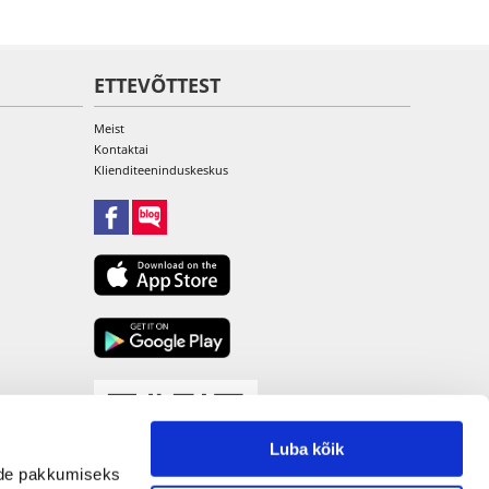
ETTEVÕTTEST
Meist
Kontaktai
Klienditeeninduskeskus
Luba kõik
nide pakkumiseks