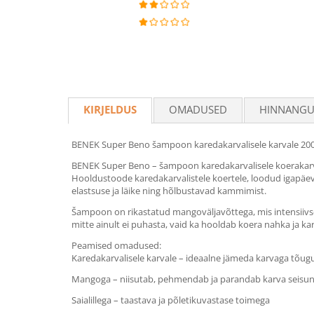
KIRJELDUS
OMADUSED
HINNANG
BENEK Super Beno šampoon karedakarvalisele karvale 20
BENEK Super Beno – šampoon karedakarvalisele koerakarva
Hooldustoode karedakarvalistele koertele, loodud igapäeva
elastsuse ja läike ning hõlbustavad kammimist.
Šampoon on rikastatud mangoväljavõttega, mis intensiivselt
mitte ainult ei puhasta, vaid ka hooldab koera nahka ja ka
Peamised omadused:
Karedakarvalisele karvale – ideaalne jämeda karvaga tõug
Mangoga – niisutab, pehmendab ja parandab karva seisun
Saialillega – taastava ja põletikuvastase toimega