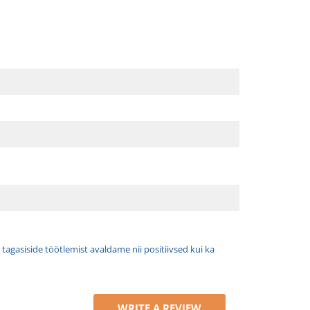
tagasiside töötlemist avaldame nii positiivsed kui ka
WRITE A REVIEW