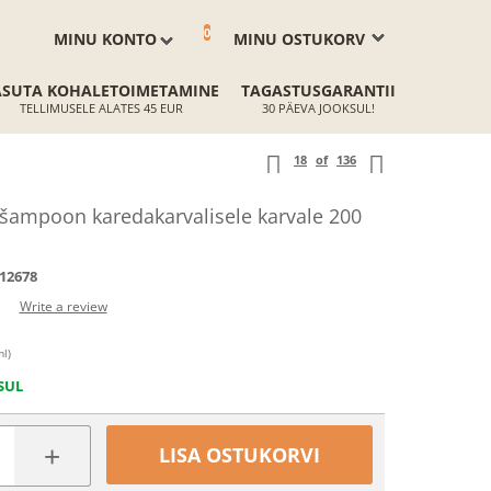
0
MINU KONTO
MINU OSTUKORV
ASUTA KOHALETOIMETAMINE
TAGASTUSGARANTII
TELLIMUSELE ALATES 45 EUR
30 PÄEVA JOOKSUL!
18
of
136
ampoon karedakarvalisele karvale 200
12678
Write a review
ml)
SUL
+
LISA OSTUKORVI