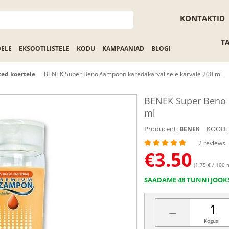
KONTAKTID
T
DELE
EKSOOTILISTELE
KODU
KAMPAANIAD
BLOGI
ed koertele
BENEK Super Beno šampoon karedakarvalisele karvale 200 ml
BENEK Super Beno š
ml
Producent:
KOOD:
BENEK
2 reviews
€
3.50
(1.75 € / 100 
SAADAME 48 TUNNI JOOK
−
Kogus: