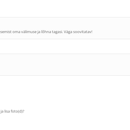
semist oma välimuse ja lõhna tagasi. Väga soovitatav!
 ja lisa foto(d)?