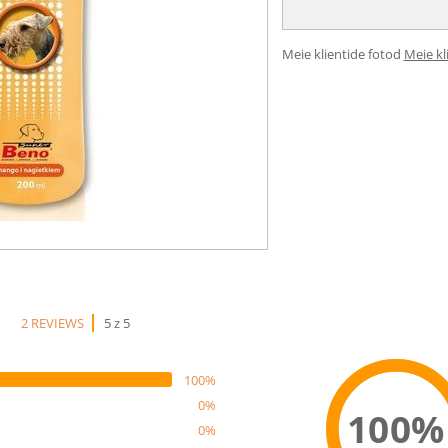
Meie klientide fotod
Meie kl
2 REVIEWS
5 z 5
100%
0%
100%
0%