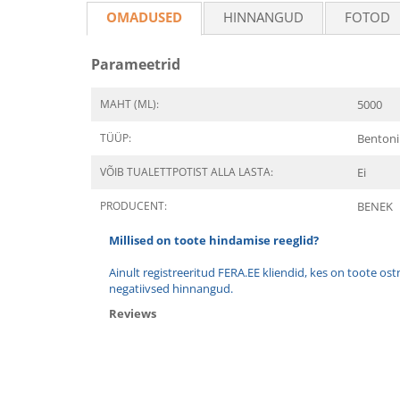
OMADUSED
HINNANGUD
FOTOD
Parameetrid
MAHT (ML):
5000
TÜÜP:
Bentoni
VÕIB TUALETTPOTIST ALLA LASTA:
Ei
PRODUCENT:
BENEK
Millised on toote hindamise reeglid?
Ainult registreeritud FERA.EE kliendid, kes on toote os
negatiivsed hinnangud.
Reviews