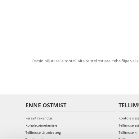
Ostsid hiljuti selle toote? Aita teistel ostjatel teha õige valik
ENNE OSTMIST
TELLIM
Fera24 rakendus
Kontole siss
Kohaletoimetamine
Tellimuse es
Tellimuse täitmise aeg
Tellimuse ki