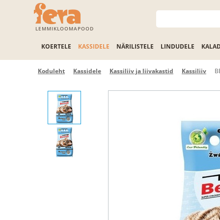
LEMMIKLOOMAPOOD
KOERTELE
KASSIDELE
NÄRILISTELE
LINDUDELE
KALA
Koduleht
Kassidele
Kassiliiv ja liivakastid
Kassiliiv
B