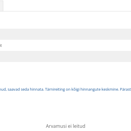
it
tnud, saavad seda hinnata. Tärnireiting on kõigi hinnangute keskmine. Pärast 
Arvamusi ei leitud