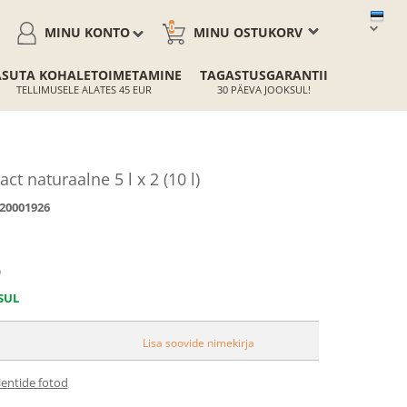
0
MINU KONTO
MINU OSTUKORV
ASUTA KOHALETOIMETAMINE
TAGASTUSGARANTII
TELLIMUSELE ALATES 45 EUR
30 PÄEVA JOOKSUL!
 naturaalne 5 l x 2 (10 l)
20001926
)
SUL
Lisa soovide nimekirja
ientide fotod