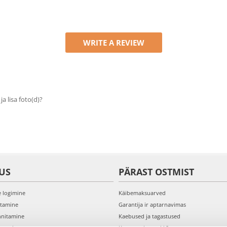
WRITE A REVIEW
 ja lisa foto(d)?
US
PÄRAST OSTMIST
e logimine
Käibemaksuarved
itamine
Garantija ir aptarnavimas
nnitamine
Kaebused ja tagastused