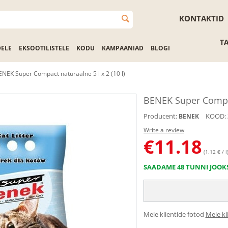
KONTAKTID
T
DELE
EKSOOTILISTELE
KODU
KAMPAANIAD
BLOGI
ENEK Super Compact naturaalne 5 l x 2 (10 l)
BENEK Super Compact
Producent:
KOOD:
BENEK
Write a review
€
11.18
(1.12 € / l
SAADAME 48 TUNNI JOOK
Meie klientide fotod
Meie kl