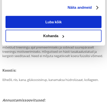
WRITE A REVIEW
Näita andmeid
Recommend
Kirjeldus
Luba kõik
Uued "ühe suupiste" treeneri suupisted on ideaalsed treeningu
ajal - maitsvad ja motiveerivad preemiad.
Kohanda
Snäkid on mõeldud
väikestele koeratõugudele (1-10 kg
). Need on
mõeldud treeningu ajal premeerimiseks ja sobivad suurepäraselt
treeningu motiveerimiseks. Hõrgutised on hästi tasakaalustatud ja
kergesti seeditavad. Need ei mõjuta negatiivselt koera füüsilisi võimeid.
Koostis:
lõheõli, riis, kana, glükoosisiirup, kanamaksa hüdrolüsaat, kollageen.
Annustamissoovitused: