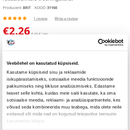
Producent:
KOOD:
31160
BRIT
1 review
Write a review
€
2.26
(5.65 € / kg)
SAADAME 48 TUNNI JOOKSUL
Meie klientide fotod
Meie klientide fotod
Veebilehel on kasutatud küpsiseid.
1 REVIEW
5 z 5
Kasutame küpsiseid sisu ja reklaamide
isikupärastamiseks, sotsiaalse meedia funktsioonide
pakkumiseks ning liikluse analüüsimiseks. Edastame
teavet selle kohta, kuidas meie saiti kasutate, ka oma
100%
sotsiaalse meedia, reklaami- ja analüüsipartneritele, kes
võivad seda kombineerida muu teabega, mida olete neile
esitanud või mida nad on kogunud teiepoolse teenuste
kasutamise käigus.
100% KLIENTIDEST SOOVITAB SEDA TOODET