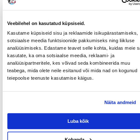
Teresa
väljaandmise kuupäev 2022/10/20
Veebilehel on kasutatud küpsiseid.
Kasutame küpsiseid sisu ja reklaamide isikupärastamiseks,
Kaup väga hea, tarne hästi pakitud.
Kõik saabus kiiresti ja heas korras.
sotsiaalse meedia funktsioonide pakkumiseks ning liikluse
Soovitan seda tarnijat.
analüüsimiseks. Edastame teavet selle kohta, kuidas meie sa
kasutate, ka oma sotsiaalse meedia, reklaami- ja
analüüsipartneritele, kes võivad seda kombineerida muu
Beata
väljaandmise kuupäev 2021/10/04
teabega, mida olete neile esitanud või mida nad on kogunud
teiepoolse teenuste kasutamise käigus.
Jahe, looduslikult lõhnastatud, õrn
Näita andmeid
Małgorzata
väljaandmise kuupäev 2021/05/27
Luba kõik
Allapanu lõhnab hästi, imab hästi niiskust, minu küülikutel
ei ole nn "corns" (kuigi allapanu ei ole alati põhjuseks),
soovitan
Kohanda