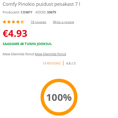
Comfy Pinokio puidust pesakast 7 l
Producent:
KOOD:
33675
COMFY
18 reviews
Write a review
€
4.93
SAADAME 48 TUNNI JOOKSUL
Meie klientide fotod
Meie klientide fotod
18 REVIEWS
4.8 z 5
100%