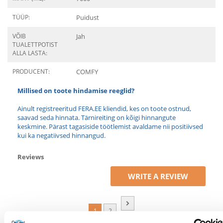
TÜÜP:
Puidust
VÕIB
Jah
TUALETTPOTIST
ALLA LASTA:
PRODUCENT:
COMFY
Millised on toote hindamise reeglid?
Ainult registreeritud FERA.EE kliendid, kes on toote ostnud,
saavad seda hinnata. Tärnireiting on kõigi hinnangute
keskmine. Pärast tagasiside töötlemist avaldame nii positiivsed
kui ka negatiivsed hinnangud.
Reviews
WRITE A REVIEW
1
2