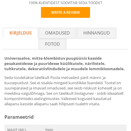
100% KLIENTIDEST SOOVITAB SEDA TOODET
WRITE A REVIEW
Recommend
KIRJELDUS
OMADUSED
HINNANGUD
FOTOD
Universaalne, mitte-klombistuv puupüünis kasside
pesakastidesse ja puuridesse küülikutele, närilistele,
tuhkrutele, dekoratiivlindudele ja muudele lemmikloomadele.
Seda toodetakse täielikult Poola metsadest pärit männi- ja
kuusepuidust. See ei sisalda mingeid kunstlikke lisandeid. Tootel on
suurepärased ja imavad omadused, see seob niiskust koheselt ja on
meeldiva vaigulõhnaga. See on täielikult biolagunev - sobib ideaalselt
kompostimiseks aiatingimustes. Väikesed kogused kasutatud
allapanu kasside allapanu saab hõlpsasti tualetti visata.
Parameetrid
MAHT (ML):
7000