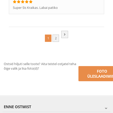
Super šis Kraikas. Labai patiko
1
2
Ostsid hiljuti selle toote? Aita teistel ostjatel teha
õige valik ja lisa foto(d)?
FOTO
ÜLESLAADIMI
ENNE OSTMIST