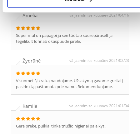
Amelia
väljaandmise kuupäev 2021/04/16
Super mul on papagoi ja see töötab suurepäraselt ja
tegelikult lõhnab okaspuude järele.
Žydrūnė
väljaandmise kuupäev 2021/02/23
Visuomet šį kraiką naudojame. Užsakymą gavome greitai į
pasirinktą paštomatą prie namų. Rekomenduojame.
Kamilė
väljaandmise kuupäev 2021/01/04
Gera prekė, puikiai tinka triušio higienai palaikyti.