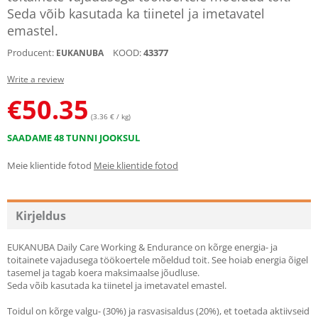
Seda võib kasutada ka tiinetel ja imetavatel
emastel.
Producent:
KOOD:
43377
EUKANUBA
Write a review
€
50.35
(3.36 € / kg)
SAADAME 48 TUNNI JOOKSUL
Meie klientide fotod
Meie klientide fotod
Kirjeldus
EUKANUBA Daily Care Working & Endurance on kõrge energia- ja
toitainete vajadusega töökoertele mõeldud toit. See hoiab energia õigel
tasemel ja tagab koera maksimaalse jõudluse.
Seda võib kasutada ka tiinetel ja imetavatel emastel.
Toidul on kõrge valgu- (30%) ja rasvasisaldus (20%), et toetada aktiivseid