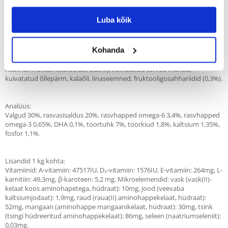
karvkatte jaoks.
Luba kõik
Koostis:
Kuivatatud kana ja kalkun (25%, sh 15% kana, looduslik glükosamiini ja
Kohanda
kondroitiinsulfaadi allikas), värske kana (21%), mais, searasv, nisu, riis,
sorgo, kuivatatud peedipulp (2.9%), kalajahu, kanakaste, mineraalid (sh
naatriumheksametafosfaat 0,33%), kuivatatud terved munad,
kuivatatud õllepärm, kalaõli, linaseemned, fruktooligosahhariidid (0,3%).
Analüüs:
Valgud 30%, rasvasisaldus 20%, rasvhapped omega-6 3,4%, rasvhapped
omega-3 0,65%, DHA 0,1%, toortuhk 7%, toorkiud 1,8%, kaltsium 1,35%,
fosfor 1,1%.
Lisandid 1 kg kohta:
Vitamiinid: A-vitamiin: 47517IU, D₃-vitamiin: 1576IU, E-vitamiin: 264mg, L-
karnitiin: 49,3mg, β-karoteen: 5,2 mg. Mikroelemendid: vask (vask(II)-
kelaat koos aminohapetega, hüdraat): 10mg, jood (veevaba
kaltsiumjodaat): 1,9mg, raud (raua(II) aminohappekelaat, hüdraat):
52mg, mangaan (aminohappe mangaanikelaat, hüdraat): 30mg, tsink
(tsingi hüdreeritud aminohappekelaat): 86mg, seleen (naatriumseleniit):
0,03mg.