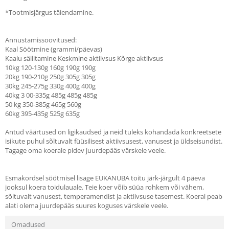
*Tootmisjärgus täiendamine.
Annustamissoovitused:
Kaal Söötmine (grammi/päevas)
Kaalu säilitamine Keskmine aktiivsus Kõrge aktiivsus
10kg 120-130g 160g 190g 190g
20kg 190-210g 250g 305g 305g
30kg 245-275g 330g 400g 400g
40kg 3 00-335g 485g 485g 485g
50 kg 350-385g 465g 560g
60kg 395-435g 525g 635g
Antud väärtused on ligikaudsed ja neid tuleks kohandada konkreetsete
isikute puhul sõltuvalt füüsilisest aktiivsusest, vanusest ja üldseisundist.
Tagage oma koerale pidev juurdepääs värskele veele.
Esmakordsel söötmisel lisage EUKANUBA toitu järk-järgult 4 päeva
jooksul koera toidulauale. Teie koer võib süüa rohkem või vähem,
sõltuvalt vanusest, temperamendist ja aktiivsuse tasemest. Koeral peab
alati olema juurdepääs suures koguses värskele veele.
Omadused