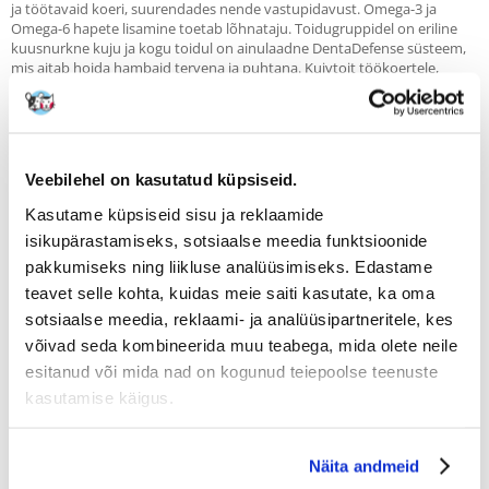
ja töötavaid koeri, suurendades nende vastupidavust. Omega-3 ja
Omega-6 hapete lisamine toetab lõhnataju. Toidugruppidel on eriline
kuusnurkne kuju ja kogu toidul on ainulaadne DentaDefense süsteem,
mis aitab hoida hambaid tervena ja puhtana. Kuivtoit töökoertele,
sisaldab värsket kana, tugevate ja rasvata lihaste ehitamiseks. 100%
täisväärtuslik ja tasakaalustatud toit on ideaalne toit täiskasvanud
koertele kõikidest tõugudest.
EUKANUBA teab, et koerad on lihasööjad, mistõttu kohandame kõik
Veebilehel on kasutatud küpsiseid.
valemid vastavalt koera kaalule ja elujärjele. Eukanuba toidud
sisaldavad kvaliteetset loomset valku ja aitavad säilitada tervislikku
Kasutame küpsiseid sisu ja reklaamide
kehakaalu. Lisaks toetavad nad seedimist ning parandavad naha ja
isikupärastamiseks, sotsiaalse meedia funktsioonide
karvkatte seisundit, säilitades samal ajal sobiva energiataseme. Need
võimaldavad teie koeral nautida optimaalset vormi.
pakkumiseks ning liikluse analüüsimiseks. Edastame
teavet selle kohta, kuidas meie saiti kasutate, ka oma
sotsiaalse meedia, reklaami- ja analüüsipartneritele, kes
Eelised:
- Kõrge valgu- (30%) ja rasvasisaldus (20%) - kõrge jõudluse ja
võivad seda kombineerida muu teabega, mida olete neile
vastupidavuse säilitamiseks.
esitanud või mida nad on kogunud teiepoolse teenuste
- Omega-6 ja Omega-3 happed - lõhnataju toetamiseks.
kasutamise käigus.
- Võib sööta kutsikatele ja imetavatele emasloomadele.
- Spetsiaalse kujuga graanulid
- DentaDefense süsteem - aitab hoida hambaid tervena ja puhtana
- Värske kana - annab rasvata lihaseid
Näita andmeid
- Looduslik Omega-6 ja Omega-3 rasvhapete allikas - terve naha ja