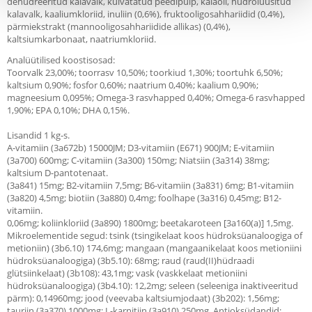
dehüdreeritud kalavalk, kuivatatud peedipulp, kalaõli, hüdrolüüsitud
kalavalk, kaaliumkloriid, inuliin (0,6%), fruktooligosahhariidid (0,4%),
pärmiekstrakt (mannooligosahhariidide allikas) (0,4%),
kaltsiumkarbonaat, naatriumkloriid.
Analüütilised koostisosad:
Toorvalk 23,00%; toorrasv 10,50%; toorkiud 1,30%; toortuhk 6,50%;
kaltsium 0,90%; fosfor 0,60%; naatrium 0,40%; kaalium 0,90%;
magneesium 0,095%; Omega-3 rasvhapped 0,40%; Omega-6 rasvhapped
1,90%; EPA 0,10%; DHA 0,15%.
Lisandid 1 kg-s.
A-vitamiin (3a672b) 15000JM; D3-vitamiin (E671) 900JM; E-vitamiin
(3a700) 600mg; C-vitamiin (3a300) 150mg; Niatsiin (3a314) 38mg;
kaltsium D-pantotenaat.
(3a841) 15mg; B2-vitamiin 7,5mg; B6-vitamiin (3a831) 6mg; B1-vitamiin
(3a820) 4,5mg; biotiin (3a880) 0,4mg; foolhape (3a316) 0,45mg; B12-
vitamiin.
0,06mg; koliinkloriid (3a890) 1800mg; beetakaroteen [3a160(a)] 1,5mg.
Mikroelementide segud: tsink (tsingikelaat koos hüdroksüanaloogiga of
metioniin) (3b6.10) 174,6mg; mangaan (mangaanikelaat koos metioniini
hüdroksüanaloogiga) (3b5.10): 68mg; raud (raud(II)hüdraadi
glütsiinkelaat) (3b108): 43,1mg; vask (vaskkelaat metioniini
hüdroksüanaloogiga) (3b4.10): 12,2mg; seleen (seleeniga inaktiveeritud
pärm): 0,14960mg; jood (veevaba kaltsiumjodaat) (3b202): 1,56mg;
tauriin (3a370) 1000mg; L-karnitiin (3a910) 250mg. Antioksüdandid: