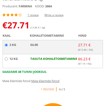
Producent:
KOOD:
2664
FARMINA
1 review
Write a review
€
27.71
(13.86 € / kg)
KAAL
KOHALETOIMETAMINE
HIND
2 KG
€4.00
27.71 €
(€
13.86
/ KG)
12 KG
TASUTA KOHALETOIMETAMINE
86.23 €
(€
7.19
/ KG)
SAADAME 48 TUNNI JOOKSUL
Meie klientide fotod
Meie klientide fotod
1 REVIEW
4 z 5