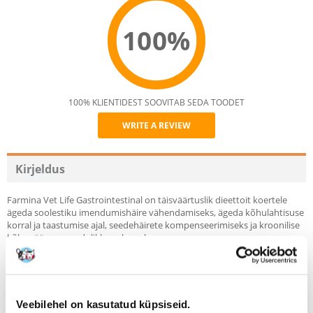
100%
100% KLIENTIDEST SOOVITAB SEDA TOODET
WRITE A REVIEW
Recommend
Kirjeldus
Farmina Vet Life Gastrointestinal on täisväärtuslik dieettoit koertele
ägeda soolestiku imendumishäire vähendamiseks, ägeda kõhulahtisuse
korral ja taastumise ajal, seedehäirete kompenseerimiseks ja kroonilise
kõhunäärme puudulikkuse korral.
INDIKATSIOONID:
-Akuutsete soolestiku imendumishäirete vähendamine
-Akuutne kõhulahtisus
Veebilehel on kasutatud küpsiseid.