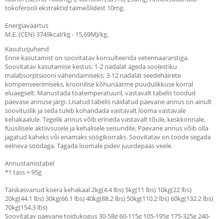
tokoferooli ekstraktid taimeõlidest 10mg.
Energiaväärtus
M.E. (CEN) 3749kcal/kg - 15,69MJ/kg.
Kasutusjuhend
Enne kasutamist on soovitatav konsulteerida veterinaararstiga.
Soovitatav kasutamise kestus: 1-2 nädalat ägeda soolestiku
malabsorptsiooni vähendamiseks; 3-12 nädalat seedehäirete
kompenseerimiseks, kroonilise kõhunäärme puudulikkuse korral
eluaegselt. Manustada toatemperatuuril, vastavalt tabelis toodud
päevase annuse järgi. Lisatud tabelis näidatud päevane annus on ainult
soovituslik ja seda tuleb kohandada vastavalt looma vastavale
kehakaalule. Tegelik annus võib erineda vastavalt tõule, keskkonnale,
füüsilisele aktiivsusele ja kehalisele seisundile. Päevane annus võib olla
jagatud kaheks või enamaks söögikorraks. Soovitatav on toode segada
eelneva söödaga. Tagada loomale pidev juurdepääs veele.
Annustamistabel
*1 tass = 95g
Täiskasvanud koera kehakaal 2kg(4.4 lbs) 5kg(11 lbs) 10kg(22 lbs)
20kg(44.1 lbs) 30kg(66.1 lbs) 40kg(88.2 lbs) 50kg(110.2 lbs) 60kg(132.2 lbs)
70kg(154.3 lbs)
Soovitatav päevane toidukogus 30-58g 60-115g 105-195g 175-325g 240-