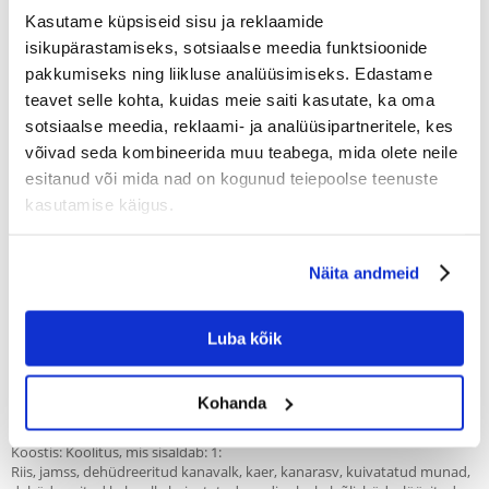
-Rekuperatsioon pärast ägeda kõhulahtisuse episoode.
-Kompenseerimine halva seedimise korral
Kasutame küpsiseid sisu ja reklaamide
-Endokriinset kõhunäärme puudulikkust (EPI).
isikupärastamiseks, sotsiaalse meedia funktsioonide
pakkumiseks ning liikluse analüüsimiseks. Edastame
VÕTMEOMADUSED:
teavet selle kohta, kuidas meie saiti kasutate, ka oma
-Kõrge kvaliteediga tooraine ja toidu piisav seeditavus tagavad
sotsiaalse meedia, reklaami- ja analüüsipartneritele, kes
toitainete parema imendumise ja kasutamise.
võivad seda kombineerida muu teabega, mida olete neile
-kvaliteetsed koostisosad, FOSMOS ja teised prebiootikumid, Omega-3
esitanud või mida nad on kogunud teiepoolse teenuste
rasvhapped ja looduslikud antioksüdandid toetavad soole immuunsuse
kasutamise käigus.
taastamist.
-Oomega-3-rasvhapetel on põletikuvastane toime, mis kaitseb
Näita andmeid
seedetrakti limaskesta.
-Väike rasvasisaldus vähendab seedetrakti koormust ja mõjutab vähem
kõhunäärme eksokriinset funktsiooni.
Luba kõik
-Vitamiinid ja elektrolüüdid toetavad soole homöostaasi taastamist
pärast pikaajalist kõhulahtisust.
Kohanda
Koostis: Koolitus, mis sisaldab: 1:
Riis, jamss, dehüdreeritud kanavalk, kaer, kanarasv, kuivatatud munad,