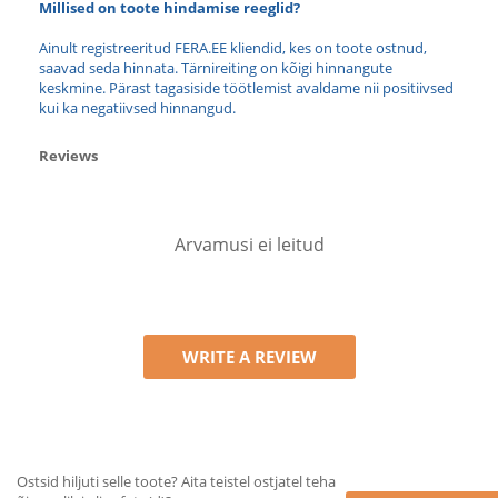
Millised on toote hindamise reeglid?
Ainult registreeritud FERA.EE kliendid, kes on toote ostnud,
saavad seda hinnata. Tärnireiting on kõigi hinnangute
keskmine. Pärast tagasiside töötlemist avaldame nii positiivsed
kui ka negatiivsed hinnangud.
Reviews
Arvamusi ei leitud
WRITE A REVIEW
Ostsid hiljuti selle toote? Aita teistel ostjatel teha