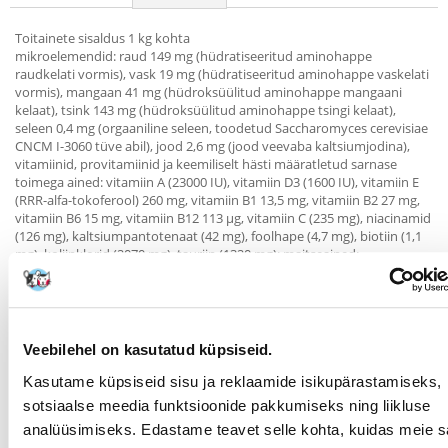
Toitainete sisaldus 1 kg kohta
mikroelemendid: raud 149 mg (hüdratiseeritud aminohappe
raudkelati vormis), vask 19 mg (hüdratiseeritud aminohappe vaskelati
vormis), mangaan 41 mg (hüdroksüülitud aminohappe mangaani
kelaat), tsink 143 mg (hüdroksüülitud aminohappe tsingi kelaat),
seleen 0,4 mg (orgaaniline seleen, toodetud Saccharomyces cerevisiae
CNCM I-3060 tüve abil), jood 2,6 mg (jood veevaba kaltsiumjodina),
vitamiinid, provitamiinid ja keemiliselt hästi määratletud sarnase
toimega ained: vitamiin A (23000 IU), vitamiin D3 (1600 IU), vitamiin E
(RRR-alfa-tokoferool) 260 mg, vitamiin B1 13,5 mg, vitamiin B2 27 mg,
vitamiin B6 15 mg, vitamiin B12 113 µg, vitamiin C (235 mg), niacinamid
(126 mg), kaltsiumpantotenaat (42 mg), foolhape (4,7 mg), biotiin (1,1
mg), koliinklorid (2070 mg), tauriin (1320 mg); maitseained:
rosmariiniekstrakt (100 mg); aminohapped: DL-metioniin (5222 μg);
antioksüdandid, säilitusained.
Annustamine
Veebilehel on kasutatud küpsiseid.
2–3 kg 3–5 kg 5–7 kg 7–10 kg
täiskasvanud kass 30–50 g 45–70 g 65–90 g 85–110 g
Kasutame küpsiseid sisu ja reklaamide isikupärastamiseks,
sotsiaalse meedia funktsioonide pakkumiseks ning liikluse
Parameetrid
analüüsimiseks. Edastame teavet selle kohta, kuidas meie sa