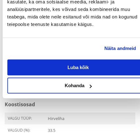
kasutate, ka oma sotsiaalse meedia, reklaami- ja
PAKENDI KAAL (KG):
0.4
analüüsipartneritele, kes võivad seda kombineerida muu
TOOTESARI:
Cat Purity Delicious
teabega, mida olete neile esitanud või mida nad on kogunud
teiepoolse teenuste kasutamise käigus.
TÜÜP:
Sööt/toit
PRODUCENT:
FITMIN
Näita andmeid
Otstarve
Luba kõik
ELUETAPP:
Täiskasvanud
MILLISE
Kass
LEMMIKLOOMA
Kohanda
JAOKS:
Koostisosad
VALGU TÜÜP:
Hirveliha
VALGUD (%):
33.5