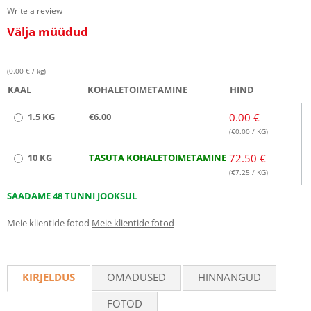
Write a review
Välja müüdud
(0.00 € / kg)
KAAL
KOHALETOIMETAMINE
HIND
1.5 KG
€6.00
0.00 €
(€
0.00
/ KG)
10 KG
TASUTA KOHALETOIMETAMINE
72.50 €
(€
7.25
/ KG)
SAADAME 48 TUNNI JOOKSUL
Meie klientide fotod
Meie klientide fotod
KIRJELDUS
OMADUSED
HINNANGUD
FOTOD