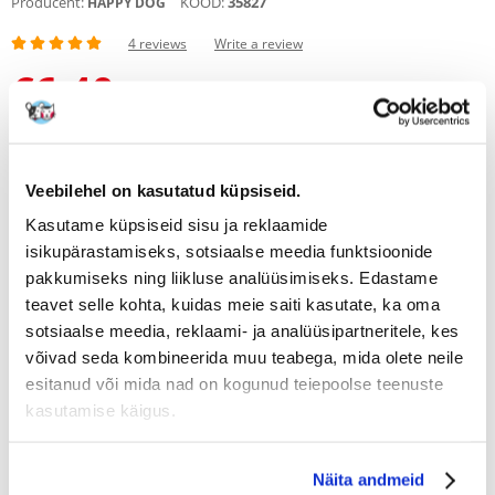
Producent:
KOOD:
35827
HAPPY DOG
4 reviews
Write a review
€
6.40
(8.00 € / kg)
SAADAME 48 TUNNI JOOKSUL
Meie klientide fotod
Meie klientide fotod
Veebilehel on kasutatud küpsiseid.
4 REVIEWS
5 z 5
Kasutame küpsiseid sisu ja reklaamide
isikupärastamiseks, sotsiaalse meedia funktsioonide
pakkumiseks ning liikluse analüüsimiseks. Edastame
teavet selle kohta, kuidas meie saiti kasutate, ka oma
sotsiaalse meedia, reklaami- ja analüüsipartneritele, kes
100%
võivad seda kombineerida muu teabega, mida olete neile
esitanud või mida nad on kogunud teiepoolse teenuste
kasutamise käigus.
100% KLIENTIDEST SOOVITAB SEDA TOODET
Näita andmeid
WRITE A REVIEW