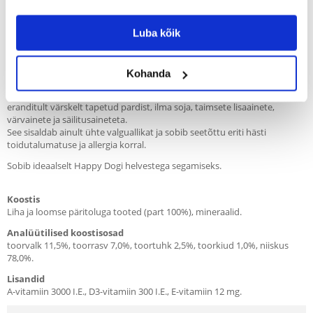
Recommend
Luba kõik
Kirjeldus
HAPPY DOG koerapurk - Pardi. (Ente Pur) 0,8 kg
Kohanda
Märktoit täiskasvanud koertele kõikidele tõugudele, mis on valmistatud
eranditult värskelt tapetud pardist, ilma soja, taimsete lisaainete,
värvainete ja säilitusaineteta.
See sisaldab ainult ühte valguallikat ja sobib seetõttu eriti hästi
toidutalumatuse ja allergia korral.
Sobib ideaalselt Happy Dogi helvestega segamiseks.
Koostis
Liha ja loomse päritoluga tooted (part 100%), mineraalid.
Analüütilised koostisosad
toorvalk 11,5%, toorrasv 7,0%, toortuhk 2,5%, toorkiud 1,0%, niiskus
78,0%.
Lisandid
A-vitamiin 3000 I.E., D3-vitamiin 300 I.E., E-vitamiin 12 mg.