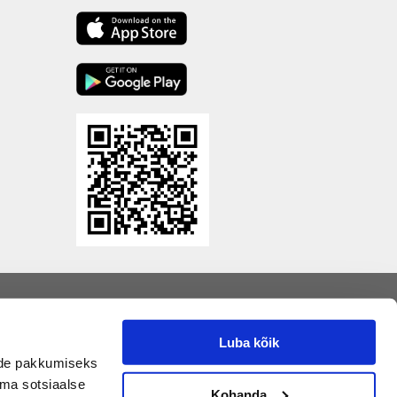
Luba kõik
nide pakkumiseks
oma sotsiaalse
Kohanda