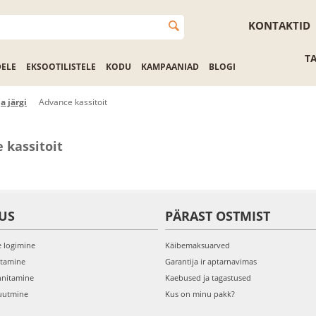
KONTAKTID
T
DELE
EKSOOTILISTELE
KODU
KAMPAANIAD
BLOGI
a järgi
Advance kassitoit
 kassitoit
US
PÄRAST OSTMIST
e logimine
Käibemaksuarved
itamine
Garantija ir aptarnavimas
nnitamine
Kaebused ja tagastused
uutmine
Kus on minu pakk?