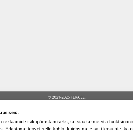
© 2021-2026 FERA.EE.
TIONAL:
üpsiseid.
a reklaamide isikupärastamiseks, sotsiaalse meedia funktsioo
ks. Edastame teavet selle kohta, kuidas meie saiti kasutate, ka 