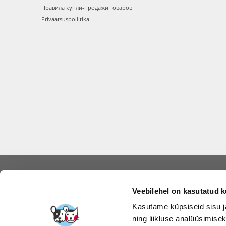
Правила купли-продажи товаров
Privaatsuspoliitika
FERA INTERNA
Veebilehel on kasutatud k
Kasutame küpsiseid sisu j
ning liikluse analüüsimise