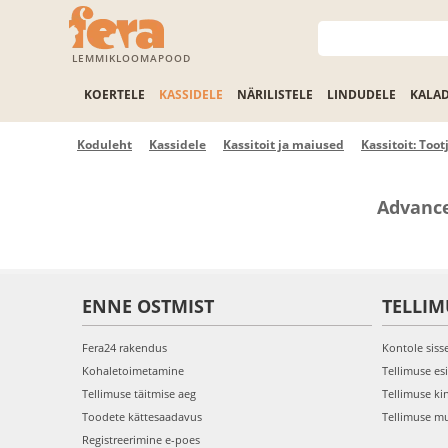
LEMMIKLOOMAPOOD
KOERTELE
KASSIDELE
NÄRILISTELE
LINDUDELE
KALA
Koduleht
Kassidele
Kassitoit ja maiused
Kassitoit: Tootj
Advance
ENNE OSTMIST
TELLIM
Fera24 rakendus
Kontole siss
Kohaletoimetamine
Tellimuse es
Tellimuse täitmise aeg
Tellimuse ki
Toodete kättesaadavus
Tellimuse m
Registreerimine e-poes