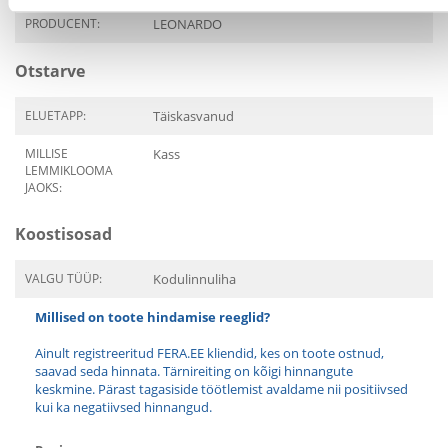
PRODUCENT:
LEONARDO
Otstarve
ELUETAPP:
Täiskasvanud
MILLISE
Kass
LEMMIKLOOMA
JAOKS:
Koostisosad
VALGU TÜÜP:
Kodulinnuliha
Millised on toote hindamise reeglid?
Ainult registreeritud FERA.EE kliendid, kes on toote ostnud,
saavad seda hinnata. Tärnireiting on kõigi hinnangute
keskmine. Pärast tagasiside töötlemist avaldame nii positiivsed
kui ka negatiivsed hinnangud.