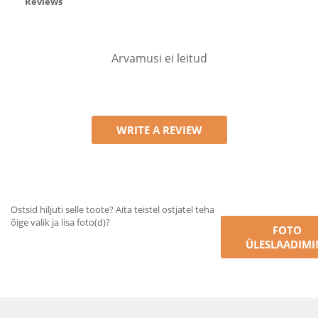
Reviews
Arvamusi ei leitud
WRITE A REVIEW
Ostsid hiljuti selle toote? Aita teistel ostjatel teha
õige valik ja lisa foto(d)?
FOTO
ÜLESLAADIMI