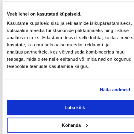
Lisandid kg kohta
Toidulisandid
Veebilehel on kasutatud küpsiseid.
D3-vitamiin 200 IU; E-vitamiin 50 mg; Tauriin 1000 mg; Mangaan
(mangaanisulfaatmonohüdraadina) 2 mg; Tsink
Kasutame küpsiseid sisu ja reklaamide isikupärastamiseks,
(tsinksulfaatmonohüdraadina) 20 mg; Jood (veevaba
kaltsiumjodaadina) 0,2 mg.
sotsiaalse meedia funktsioonide pakkumiseks ning liikluse
analüüsimiseks. Edastame teavet selle kohta, kuidas meie sa
kasutate, ka oma sotsiaalse meedia, reklaami- ja
Annustamissoovitused:
analüüsipartneritele, kes võivad seda kombineerida muu
täiskasvanud kass, kes kaalub umbes 8,5 kg: 2-3 kotikest päevas.
teabega, mida olete neile esitanud või mida nad on kogunud
teiepoolse teenuste kasutamise käigus.
Soovitatav on kombineerida Finest Selection märgtoitu Leonardo
kuivtoiduga (20 g kuivtoitu vastab ligikaudu 1 kotikesele). Tagage, et
värske joogivesi oleks alati kättesaadav. Pärast avamist hoidke
külmkapis kuni 24 tundi.
Näita andmeid
KRAJ POCHODZENIA:
Certech, Poola
Parameetrid
Luba kõik
PAKENDI KAAL (KG):
0.085
Kohanda
TÜÜP:
Sööt/toit