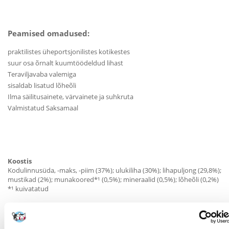
Peamised omadused:
praktilistes üheportsjonilistes kotikestes
suur osa õrnalt kuumtöödeldud lihast
Teraviljavaba valemiga
sisaldab lisatud lõheõli
Ilma säilitusainete, värvainete ja suhkruta
Valmistatud Saksamaal
Koostis
Kodulinnusüda, -maks, -piim (37%); ulukiliha (30%); lihapuljong (29,8%);
mustikad (2%); munakoored*¹ (0,5%); mineraalid (0,5%); lõheõli (0,2%)
*¹ kuivatatud
Analüütilised koostisosad
Valgud 11%; rasv 6%; toortuhk 2,1%; toorkiud 0,3%; niiskus 79%.