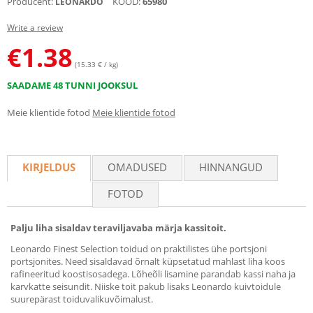
Producent:
KOOD:
65980
LEONARDO
Write a review
€
1.38
(15.33 € / kg)
SAADAME 48 TUNNI JOOKSUL
Meie klientide fotod
Meie klientide fotod
KIRJELDUS
OMADUSED
HINNANGUD
FOTOD
Palju liha sisaldav teraviljavaba märja kassitoit.
Leonardo Finest Selection toidud on praktilistes ühe portsjoni
portsjonites. Need sisaldavad õrnalt küpsetatud mahlast liha koos
rafineeritud koostisosadega. Lõheõli lisamine parandab kassi naha ja
karvkatte seisundit. Niiske toit pakub lisaks Leonardo kuivtoidule
suurepärast toiduvalikuvõimalust.