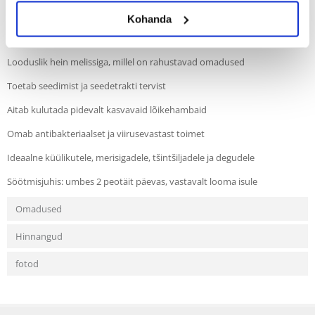
stimuleerib seedimist ning omab ka antibakteriaalseid ja
viirusevastaseid omadusi.
Kohanda
Peamised omadused ja eelised:
Looduslik hein melissiga, millel on rahustavad omadused
Toetab seedimist ja seedetrakti tervist
Aitab kulutada pidevalt kasvavaid lõikehambaid
Omab antibakteriaalset ja viirusevastast toimet
Ideaalne küülikutele, merisigadele, tšintšiljadele ja degudele
Söötmisjuhis: umbes 2 peotäit päevas, vastavalt looma isule
Omadused
Hinnangud
fotod