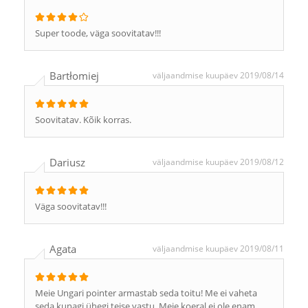
Super toode, väga soovitatav!!!
Bartłomiej
väljaandmise kuupäev 2019/08/14
Soovitatav. Kõik korras.
Dariusz
väljaandmise kuupäev 2019/08/12
Väga soovitatav!!!
Agata
väljaandmise kuupäev 2019/08/11
Meie Ungari pointer armastab seda toitu! Me ei vaheta
seda kunagi ühegi teise vastu. Meie koeral ei ole enam