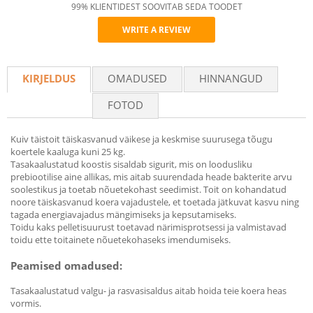
99% KLIENTIDEST SOOVITAB SEDA TOODET
WRITE A REVIEW
Recommend
KIRJELDUS
OMADUSED
HINNANGUD
FOTOD
Kuiv täistoit täiskasvanud väikese ja keskmise suurusega tõugu
koertele kaaluga kuni 25 kg.
Tasakaalustatud koostis sisaldab sigurit, mis on loodusliku
prebiootilise aine allikas, mis aitab suurendada heade bakterite arvu
soolestikus ja toetab nõuetekohast seedimist. Toit on kohandatud
noore täiskasvanud koera vajadustele, et toetada jätkuvat kasvu ning
tagada energiavajadus mängimiseks ja kepsutamiseks.
Toidu kaks pelletisuurust toetavad närimisprotsessi ja valmistavad
toidu ette toitainete nõuetekohaseks imendumiseks.
Peamised omadused:
Tasakaalustatud valgu- ja rasvasisaldus aitab hoida teie koera heas
vormis.