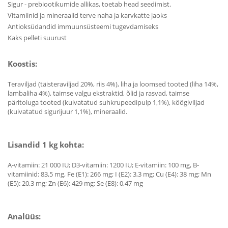
Sigur - prebiootikumide allikas, toetab head seedimist.
Vitamiinid ja mineraalid terve naha ja karvkatte jaoks
Antioksüdandid immuunsüsteemi tugevdamiseks
Kaks pelleti suurust
Koostis:
Teraviljad (täisteraviljad 20%, riis 4%), liha ja loomsed tooted (liha 14%,
lambaliha 4%), taimse valgu ekstraktid, õlid ja rasvad, taimse
päritoluga tooted (kuivatatud suhkrupeedipulp 1,1%), köögiviljad
(kuivatatud sigurijuur 1,1%), mineraalid.
Lisandid 1 kg kohta:
A-vitamiin: 21 000 IU; D3-vitamiin: 1200 IU; E-vitamiin: 100 mg, B-
vitamiinid: 83,5 mg, Fe (E1): 266 mg; I (E2): 3,3 mg; Cu (E4): 38 mg; Mn
(E5): 20,3 mg; Zn (E6): 429 mg; Se (E8): 0,47 mg
Analüüs: