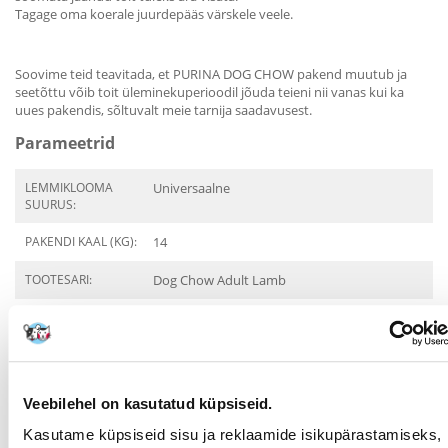
Tagage oma koerale juurdepääs värskele veele.
Soovime teid teavitada, et PURINA DOG CHOW pakend muutub ja
seetõttu võib toit üleminekuperioodil jõuda teieni nii vanas kui ka
uues pakendis, sõltuvalt meie tarnija saadavusest.
Parameetrid
LEMMIKLOOMA
Universaalne
SUURUS:
PAKENDI KAAL (KG):
14
TOOTESARI:
Dog Chow Adult Lamb
KAAL TOOTESARJAS:
PRODUCENT:
COMFY, PURINA
Otstarve
Veebilehel on kasutatud küpsiseid.
Kasutame küpsiseid sisu ja reklaamide isikupärastamiseks,
ELUETAPP: