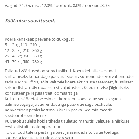
Valgud: 24,0%, rasv: 12,0%, toortuhk: 8,0%, toorkiud: 3,0%
Söötmise soovitused:
Koera kehakaal: päevane toidukogus:
5 - 12 kg 110 - 210 g
12 - 25 kg 210 - 360 g
25 - 45 kg 360 - 560 g
45 - 70 kg 560 - 780 g
Esitatud väärtused on soovituslikud. Koera kehalise seisundi
säilitamiseks kohandage päevaratsiooni, suurendades või vähendades
seda 10-15% võrra, sõltuvalt teie koera aktiivsuse tasemest, füüsilisest
seisundist ja individuaalsetest vajadustest. Koera tervise jälgimiseks
konsulteerige regulaarselt loomaarstiga.
Kui toitu söödetakse esimest korda, on soovitatav seda segada
eelmise seguga ja suurendada iga päev uue segu osakaalu.
Konversioon peaks kestma 3 kuni 5 päeva. See minimeerib
seedeprobleemide riski.
Kuivatoitu tuleks hoida tihedalt suletud mahutis, valguse ja niiskuse
eest kaitstult, toatemperatuuril.
Toidunõud tuleks pesta iga päev ja asendada toit uue toiduga,
söömata jäänud toit tuleks ära visata.