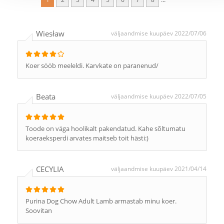
Wiesław
väljaandmise kuupäev 2022/07/06
Koer sööb meeleldi. Karvkate on paranenud/
Beata
väljaandmise kuupäev 2022/07/05
Toode on väga hoolikalt pakendatud. Kahe sõltumatu
koeraeksperdi arvates maitseb toit hästi:)
CECYLIA
väljaandmise kuupäev 2021/04/14
Purina Dog Chow Adult Lamb armastab minu koer.
Soovitan