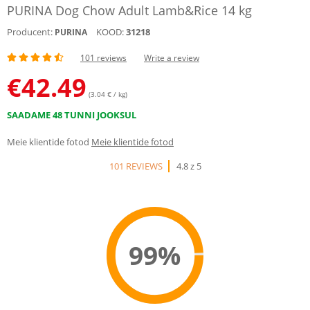
PURINA Dog Chow Adult Lamb&Rice 14 kg
Producent:
KOOD:
31218
PURINA
101 reviews
Write a review
€
42.49
(3.04 € / kg)
SAADAME 48 TUNNI JOOKSUL
Meie klientide fotod
Meie klientide fotod
101 REVIEWS
4.8 z 5
99%