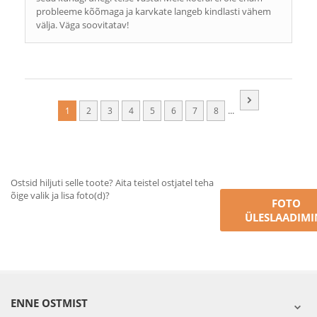
probleeme kõõmaga ja karvkate langeb kindlasti vähem
välja. Väga soovitatav!
...
1
2
3
4
5
6
7
8
Ostsid hiljuti selle toote? Aita teistel ostjatel teha
õige valik ja lisa foto(d)?
FOTO
ÜLESLAADIMI
ENNE OSTMIST