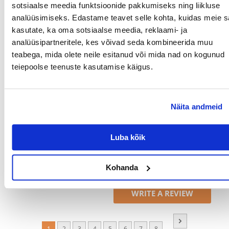
Täiskasvanud
sotsiaalse meedia funktsioonide pakkumiseks ning liikluse
analüüsimiseks. Edastame teavet selle kohta, kuidas meie sa
Koostisosad
kasutate, ka oma sotsiaalse meedia, reklaami- ja
analüüsipartneritele, kes võivad seda kombineerida muu
VALGU TÜÜP:
Loomse päritoluga tooted
teabega, mida olete neile esitanud või mida nad on kogunud
VALGUD (%):
24
teiepoolse teenuste kasutamise käigus.
RASVAD (%):
12
Millised on toote hindamise reeglid?
Näita andmeid
Ainult registreeritud FERA.EE kliendid, kes on toote ostnud,
saavad seda hinnata. Tärnireiting on kõigi hinnangute
Luba kõik
keskmine. Pärast tagasiside töötlemist avaldame nii positiivsed
kui ka negatiivsed hinnangud.
Kohanda
Reviews
WRITE A REVIEW
...
1
2
3
4
5
6
7
8