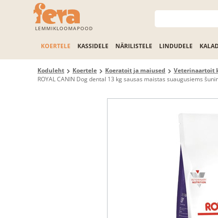
LEMMIKLOOMAPOOD
KOERTELE
KASSIDELE
NÄRILISTELE
LINDUDELE
KALA
Koduleht
Koertele
Koeratoit ja maiused
Veterinaartoit 
ROYAL CANIN Dog dental 13 kg sausas maistas suaugusiems šunims