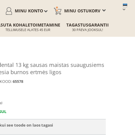
0
MINU KONTO
MINU OSTUKORV
ASUTA KOHALETOIMETAMINE
TAGASTUSGARANTII
TELLIMUSELE ALATES 45 EUR
30 PÄEVA JOOKSUL!
ental 13 kg sausas maistas suaugusiems
esia burnos ertmės ligos
KOOD:
65578
g)
SUL
ui see toode on laos tagasi