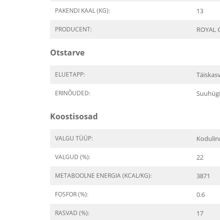
PAKENDI KAAL (KG):
13
PRODUCENT:
ROYAL 
Otstarve
ELUETAPP:
Täiskas
ERINÕUDED:
Suuhüg
Koostisosad
VALGU TÜÜP:
Kodulin
VALGUD (%):
22
METABOOLNE ENERGIA (KCAL/KG):
3871
FOSFOR (%):
0.6
RASVAD (%):
17