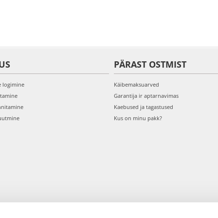
US
PÄRAST OSTMIST
e logimine
Käibemaksuarved
itamine
Garantija ir aptarnavimas
nnitamine
Kaebused ja tagastused
uutmine
Kus on minu pakk?