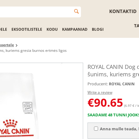
KONTAKTID
T
DELE
EKSOOTILISTELE
KODU
KAMPAANIAD
BLOGI
koertele
, kuriems gresia burnos ertmės ligos
ROYAL CANIN Dog d
šunims, kuriems gr
Producent:
ROYAL CANIN
Write a review
€
90.65
(6.97 € / k
SAADAME 48 TUNNI JOOK
Anna mulle teada, k