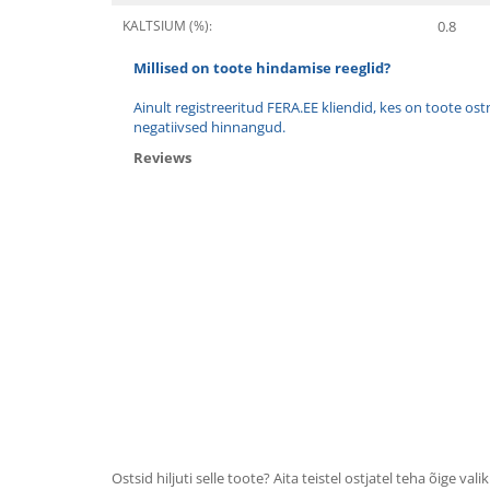
KALTSIUM (%):
0.8
Millised on toote hindamise reeglid?
Ainult registreeritud FERA.EE kliendid, kes on toote os
negatiivsed hinnangud.
Reviews
Ostsid hiljuti selle toote? Aita teistel ostjatel teha õige valik