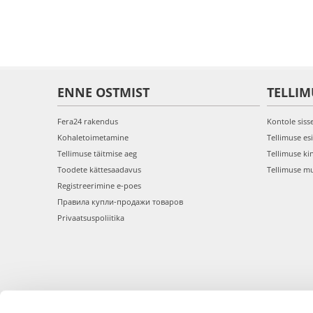
ENNE OSTMIST
TELLIM
Fera24 rakendus
Kontole siss
Kohaletoimetamine
Tellimuse es
Tellimuse täitmise aeg
Tellimuse ki
Toodete kättesaadavus
Tellimuse m
Registreerimine e-poes
Правила купли-продажи товаров
Privaatsuspoliitika