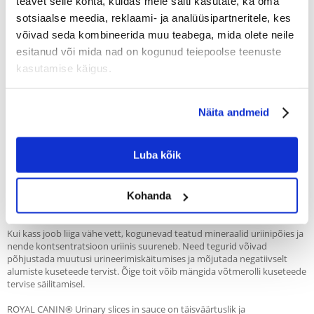
Recommend
teavet selle kohta, kuidas meie saiti kasutate, ka oma
sotsiaalse meedia, reklaami- ja analüüsipartneritele, kes
Kirjeldus
võivad seda kombineerida muu teabega, mida olete neile
esitanud või mida nad on kogunud teiepoolse teenuste
Spetsiaalselt täiskasvanud kassidele välja töötatud toitmislahus,
kasutamise käigus.
mis toetab alumiste kuseteede kaitset.
Aitab toetada kuseteede tervist
Aitab säilitada piisavat mineraalide taset ja madalat uriini pH-taset
Näita andmeid
Tõestatud tõhusus
Luba kõik
Teie kassi toit mängib tema elus olulist rolli. ROYAL CANIN® Feline Care
Nutrition sari on spetsiaalselt välja töötatud, et toetada erilise
Kohanda
tundlikkusega kasse.
Kui kass joob liiga vähe vett, kogunevad teatud mineraalid uriinipõies ja
nende kontsentratsioon uriinis suureneb. Need tegurid võivad
põhjustada muutusi urineerimiskäitumises ja mõjutada negatiivselt
alumiste kuseteede tervist. Õige toit võib mängida võtmerolli kuseteede
tervise säilitamisel.
ROYAL CANIN® Urinary slices in sauce on täisväärtuslik ja