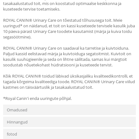
tasakaalustatud toit, mis on koostatud optimaalse keskkonna ja
kuseteede tervise toetamiseks.
ROYAL CANIN® Urinary Care on tõestatud tõhususega toit. Meie
uuringud* on näidanud, et toit on kassi kuseteede tervisele kasulik juba
10 päeva pärast Urinary Care toodete kasutamist (märja ja kuiva toidu
segasöötmine).
ROYAL CANIN® Urinary Care on saadaval ka tarretise ja kuivtoiduna.
Paljud kassid eelistavad märja ja kuivtoiduga segatoitmist. Kuivtoit on
kasulik suuhügieenile ja seda on lihtne säilitada, samas kui märgtoit
soodustab nõuetekohast hüdratsiooni ja kuseteede tervist.
Kõik ROYAL CANIN® toidud läbivad üksikasjaliku kvaliteedikontrolli, et
tagada kõrgeima kvaliteediga toode. ROYAL CANIN® Urinary Care viilud
kastmes on täisväärtuslik ja tasakaalustatud toit.
*Royal Canin'i enda uuringute põhjal.
Omadused
Hinnangud
fotod