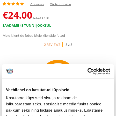
2 reviews
Write a review
€
24.00
(23.53 € / kg)
SAADAME 48 TUNNI JOOKSUL
Meie klientide fotod
Meie klientide fotod
2 REVIEWS
5 z 5
100%
Veebilehel on kasutatud küpsiseid.
Kasutame küpsiseid sisu ja reklaamide
100% KLIENTIDEST SOOVITAB SEDA TOODET
isikupärastamiseks, sotsiaalse meedia funktsioonide
WRITE A REVIEW
pakkumiseks ning liikluse analüüsimiseks. Edastame