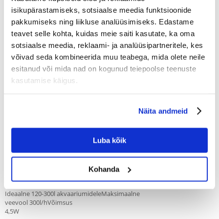
Producent:
KOOD:
30481
TETRA
isikupärastamiseks, sotsiaalse meedia funktsioonide
Write a review
pakkumiseks ning liikluse analüüsimiseks. Edastame
€
26.48
teavet selle kohta, kuidas meie saiti kasutate, ka oma
sotsiaalse meedia, reklaami- ja analüüsipartneritele, kes
võivad seda kombineerida muu teabega, mida olete neile
SAADAME 48 TUNNI JOOKSUL
esitanud või mida nad on kogunud teiepoolse teenuste
Meie klientide fotod
Meie klientide fotod
kasutamise käigus.
Näita andmeid
Kirjeldus
Õhutuspump akvaariumidele, suurendab veevoolu hapnikuga
Luba kõik
varustamiseks. TETRA APS-pumpa iseloomustab vaikne töö tänu
spetsiaalselt projekteeritud kambritele ja kummist jalgadele, mis
kõrvaldavad müra. See on varustatud Silafexi õhuklapiga, mis reguleerib
õhuvoolu. Pumbal on väga tugev membraan, mis tagab ühtlase
Kohanda
jõudluse arengu.
Ideaalne 120-300l akvaariumideleMaksimaalne
veevool 300l/hVõimsus
4,5W