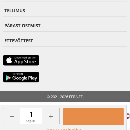
TELLIMUS
PÄRAST OSTMIST
ETTEVÕTTEST
© 2021-2026 FERA.EE.
FERA INTERNATIONAL:
−
+
Kogus:
Lisa soovide nimekirja