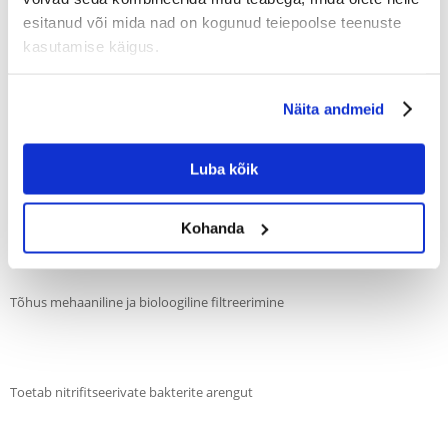
elutingimused kaladele ja veetaimedele. Sobib nii magevee- kui ka
esitanud või mida nad on kogunud teiepoolse teenuste
mereakvaariumidesse.
kasutamise käigus.
Näita andmeid
Peamised eelised:
Luba kõik
Sobib TetraTec IN 800 ja IN 1000 plus filtritele
Kohanda
Tõhus mehaaniline ja bioloogiline filtreerimine
Toetab nitrifitseerivate bakterite arengut