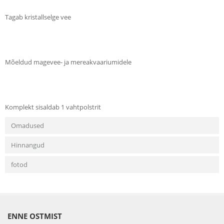
Tagab kristallselge vee
Mõeldud magevee- ja mereakvaariumidele
Komplekt sisaldab 1 vahtpolstrit
Omadused
Hinnangud
fotod
ENNE OSTMIST