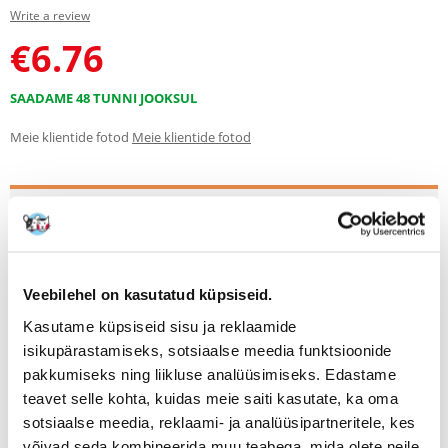
Write a review
€
6.76
SAADAME 48 TUNNI JOOKSUL
Meie klientide fotod
Meie klientide fotod
Kirjeldus
Kvaliteetne filtri sisemine vahtfilter, mõeldud TetraTec IN 800 ja IN 1000
plus sisemiste filtrite jaoks. Vaht on valmistatud optimaalse
struktuuriga filtri materjalist, mis tagab mehaaniliste ja bioloogiliste
Veebilehel on kasutatud küpsiseid.
saasteainete tõhusa kinnipidamise, soodustades kasulike filtribakterite
arengut.
Kasutame küpsiseid sisu ja reklaamide
isikupärastamiseks, sotsiaalse meedia funktsioonide
pakkumiseks ning liikluse analüüsimiseks. Edastame
teavet selle kohta, kuidas meie saiti kasutate, ka oma
sotsiaalse meedia, reklaami- ja analüüsipartneritele, kes
Regulaarne vahetamine hoiab akvaariumi puhtana ja tagab tervislikud
võivad seda kombineerida muu teabega, mida olete neile