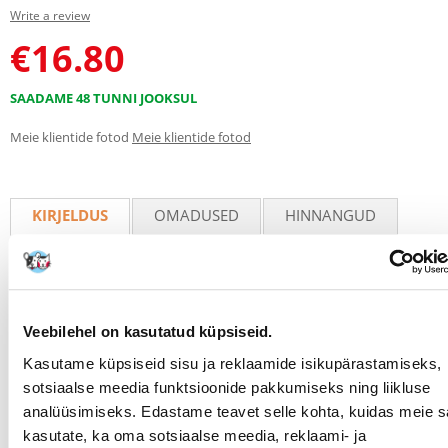
Write a review
€
16.80
SAADAME 48 TUNNI JOOKSUL
Meie klientide fotod
Meie klientide fotod
KIRJELDUS
OMADUSED
HINNANGUD
FOTOD
Tetra CR filterrõngad 2500 ml
Suure sisepinnaga õõnsad keraamilised filterrõngad eemaldavad
Veebilehel on kasutatud küpsiseid.
veest mehaaniliselt lisandeid. Rõngad suunavad veevoolu eri
Kasutame küpsiseid sisu ja reklaamide isikupärastamiseks,
suundades, nii et vesi voolab ühtlaselt läbi filtri.
sotsiaalse meedia funktsioonide pakkumiseks ning liikluse
Pakend: 2500 ml
analüüsimiseks. Edastame teavet selle kohta, kuidas meie sa
Parameetrid
kasutate, ka oma sotsiaalse meedia, reklaami- ja