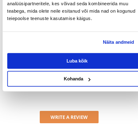
analüüsipartneritele, kes võivad seda kombineerida muu
PRODUCENT:
TETRA
teabega, mida olete neile esitanud või mida nad on kogunud
teiepoolse teenuste kasutamise käigus.
Millised on toote hindamise reeglid?
Ainult registreeritud FERA.EE kliendid, kes on toote ostnud,
saavad seda hinnata. Tärnireiting on kõigi hinnangute
Näita andmeid
keskmine. Pärast tagasiside töötlemist avaldame nii positiivsed
kui ka negatiivsed hinnangud.
Luba kõik
Reviews
Kohanda
Arvamusi ei leitud
WRITE A REVIEW