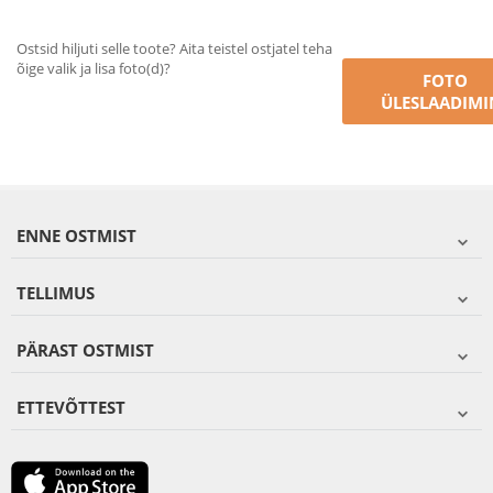
Ostsid hiljuti selle toote? Aita teistel ostjatel teha
õige valik ja lisa foto(d)?
FOTO
ÜLESLAADIMI
ENNE OSTMIST
TELLIMUS
PÄRAST OSTMIST
ETTEVÕTTEST