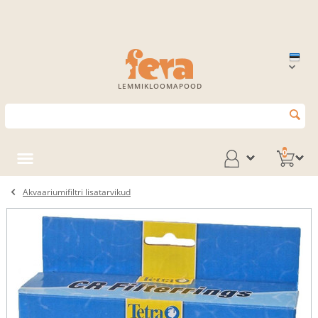
LEMMIKLOOMAPOOD
0
Akvaariumifiltri lisatarvikud