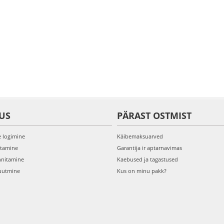
US
PÄRAST OSTMIST
e logimine
Käibemaksuarved
itamine
Garantija ir aptarnavimas
nnitamine
Kaebused ja tagastused
uutmine
Kus on minu pakk?