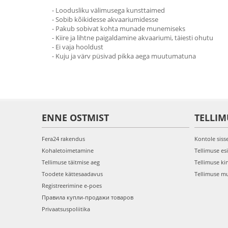
- Loodusliku välimusega kunsttaimed
- Sobib kõikidesse akvaariumidesse
- Pakub sobivat kohta munade munemiseks
- Kiire ja lihtne paigaldamine akvaariumi, täiesti ohutu
- Ei vaja hooldust
- Kuju ja värv püsivad pikka aega muutumatuna
ENNE OSTMIST
TELLIM
Fera24 rakendus
Kontole siss
Kohaletoimetamine
Tellimuse es
Tellimuse täitmise aeg
Tellimuse ki
Toodete kättesaadavus
Tellimuse m
Registreerimine e-poes
Правила купли-продажи товаров
Privaatsuspoliitika