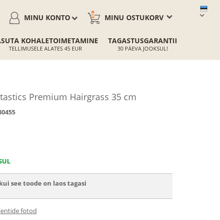
0
MINU KONTO
MINU OSTUKORV
ASUTA KOHALETOIMETAMINE
TAGASTUSGARANTII
TELLIMUSELE ALATES 45 EUR
30 PÄEVA JOOKSUL!
tastics Premium Hairgrass 35 cm
30455
SUL
ui see toode on laos tagasi
ientide fotod