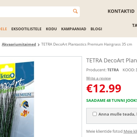
KONTAKTID
T
DELE
EKSOOTILISTELE
KODU
KAMPAANIAD
BLOGI
Akvaariumitaimed
TETRA DecoArt Plantastics Premium Hairgrass 35 cm
TETRA DecoArt Plan
Producent:
KOOD:
TETRA
Write a review
€
12.99
SAADAME 48 TUNNI JOOK
Anna mulle teada, k
Meie klientide fotod
Meie kl