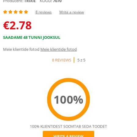
Producent:
KOOD:
7070
TRIXIE
8 reviews
Write a review
€
2.78
SAADAME 48 TUNNI JOOKSUL
Meie klientide fotod
Meie klientide fotod
8 REVIEWS
5 z 5
100%
100% KLIENTIDEST SOOVITAB SEDA TOODET
WRITE A REVIEW