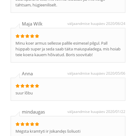
tähtsam, hügieeniliselt.
Maja Wilk
väljaandmise kuupäev 2020/06/24
Minu koer armus sellesse pallile esimesel pilgul. Pall
hüppab super ja seda saab täita maiuspaladega, mis hoiab
teie koera kauem hõivatud. Boris soovitab!
Anna
väljaandmise kuupäev 2020/05/06
suur lõbu
mindaugas
väljaandmise kuupäev 2020/01/22
Mėgsta kramtyti ir įsikandęs šoliuoti