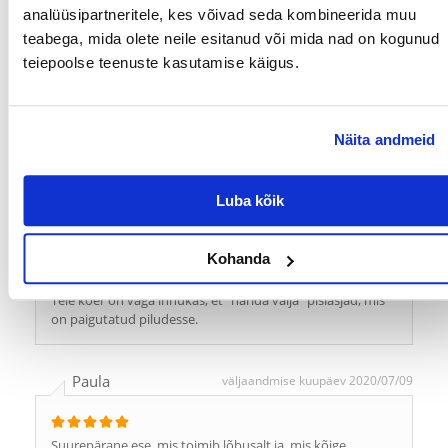
lisaväärtuseks on meie koera hammaste puhastamine.
analüüsipartneritele, kes võivad seda kombineerida muu
teabega, mida olete neile esitanud või mida nad on kogunud
teiepoolse teenuste kasutamise käigus.
mindaugas
väljaandmise kuupäev 2021/03/01
Suniukui labai patinka zaisti ir kramtyti.Manau neblogai
Näita andmeid
valo dantis
Luba kõik
icup7
väljaandmise kuupäev 2021/02/18
Kohanda
Pall teeb tegelikku lõbu ;)
Teie koer on väga innukas, et "närida välja" pisiasjad, mis
on paigutatud piludesse.
Paula
väljaandmise kuupäev 2020/07/09
Suurepärane ese, mis toimib lõbusalt ja, mis kõige