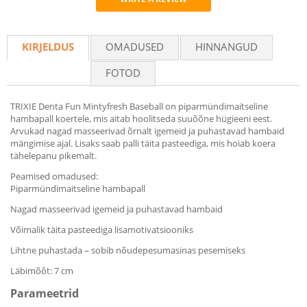
Recommend
KIRJELDUS
OMADUSED
HINNANGUD
FOTOD
TRIXIE Denta Fun Mintyfresh Baseball on piparmündimaitseline
hambapall koertele, mis aitab hoolitseda suuõõne hügieeni eest.
Arvukad nagad masseerivad õrnalt igemeid ja puhastavad hambaid
mängimise ajal. Lisaks saab palli täita pasteediga, mis hoiab koera
tähelepanu pikemalt.
Peamised omadused:
Piparmündimaitseline hambapall
Nagad masseerivad igemeid ja puhastavad hambaid
Võimalik täita pasteediga lisamotivatsiooniks
Lihtne puhastada – sobib nõudepesumasinas pesemiseks
Läbimõõt: 7 cm
Parameetrid