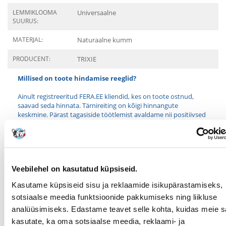
LEMMIKLOOMA
Universaalne
SUURUS:
MATERJAL:
Naturaalne kumm
PRODUCENT:
TRIXIE
Millised on toote hindamise reeglid?
Ainult registreeritud FERA.EE kliendid, kes on toote ostnud,
saavad seda hinnata. Tärnireiting on kõigi hinnangute
keskmine. Pärast tagasiside töötlemist avaldame nii positiivsed
kui ka negatiivsed hinnangud.
Reviews
WRITE A REVIEW
Veebilehel on kasutatud küpsiseid.
Kasutame küpsiseid sisu ja reklaamide isikupärastamiseks,
MARIOLA
väljaandmise kuupäev 2021/03/27
sotsiaalse meedia funktsioonide pakkumiseks ning liikluse
analüüsimiseks. Edastame teavet selle kohta, kuidas meie sa
kasutate, ka oma sotsiaalse meedia, reklaami- ja
Kvaliteetsest materjalist valmistatud mänguasi, mille