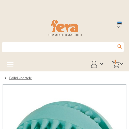
LEMMIKLOOMAPOOD
0
Pallid koertele