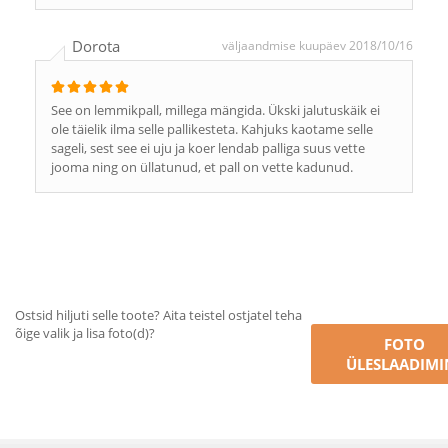
Dorota
väljaandmise kuupäev 2018/10/16
See on lemmikpall, millega mängida. Ükski jalutuskäik ei
ole täielik ilma selle pallikesteta. Kahjuks kaotame selle
sageli, sest see ei uju ja koer lendab palliga suus vette
jooma ning on üllatunud, et pall on vette kadunud.
Ostsid hiljuti selle toote? Aita teistel ostjatel teha
õige valik ja lisa foto(d)?
FOTO
ÜLESLAADIMI