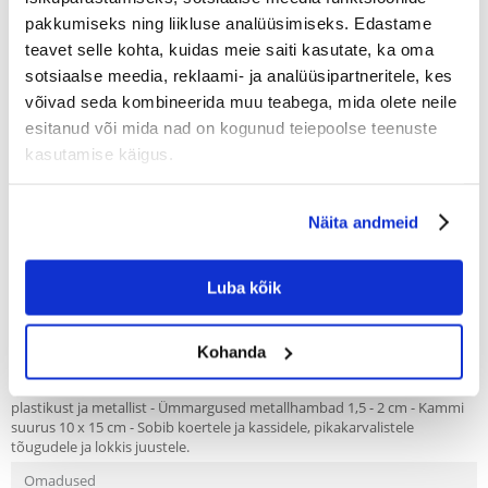
Trixie dviejų eilių metalinės šukos-grėbliai
pakkumiseks ning liikluse analüüsimiseks. Edastame
ilgaplaukiams šunims
teavet selle kohta, kuidas meie saiti kasutate, ka oma
sotsiaalse meedia, reklaami- ja analüüsipartneritele, kes
Producent:
KOOD:
6405
TRIXIE
võivad seda kombineerida muu teabega, mida olete neile
Write a review
esitanud või mida nad on kogunud teiepoolse teenuste
€
8.10
kasutamise käigus.
SAADAME 48 TUNNI JOOKSUL
Näita andmeid
Meie klientide fotod
Meie klientide fotod
Luba kõik
Kirjeldus
Kohanda
- Kaherealine kamm, sobib suurepäraselt nii pikkade kui ka lokkis juuste
kammimiseks - Kamm on valmistatud kvaliteetsest ja vastupidavast
plastikust ja metallist - Ümmargused metallhambad 1,5 - 2 cm - Kammi
suurus 10 x 15 cm - Sobib koertele ja kassidele, pikakarvalistele
tõugudele ja lokkis juustele.
Omadused