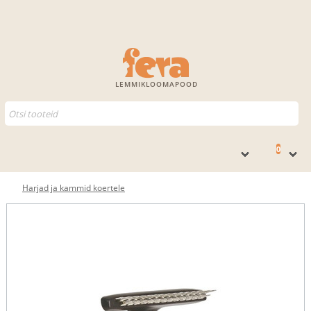
LEMMIKLOOMAPOOD
0
Harjad ja kammid koertele