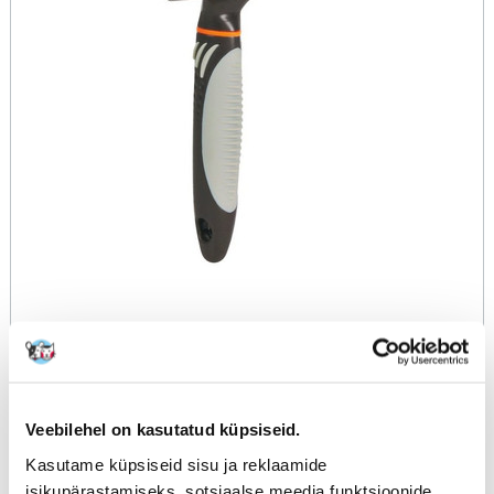
Veebilehel on kasutatud küpsiseid.
Kasutame küpsiseid sisu ja reklaamide
isikupärastamiseks, sotsiaalse meedia funktsioonide