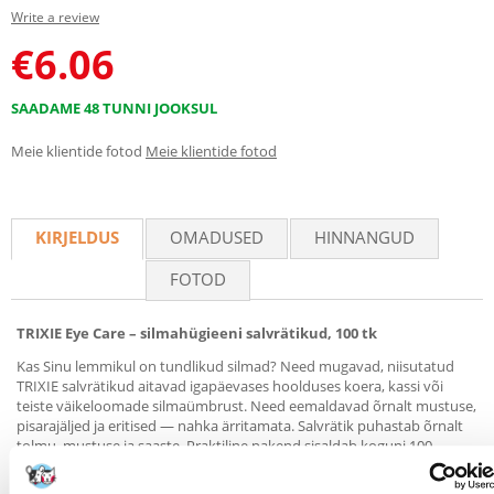
Write a review
€
6.06
SAADAME 48 TUNNI JOOKSUL
Meie klientide fotod
Meie klientide fotod
KIRJELDUS
OMADUSED
HINNANGUD
FOTOD
TRIXIE Eye Care – silmahügieeni salvrätikud, 100 tk
Kas Sinu lemmikul on tundlikud silmad? Need mugavad, niisutatud
TRIXIE salvrätikud aitavad igapäevases hoolduses koera, kassi või
teiste väikeloomade silmaümbrust. Need eemaldavad õrnalt mustuse,
pisarajäljed ja eritised — nahka ärritamata. Salvrätik puhastab õrnalt
tolmu, mustuse ja saaste. Praktiline pakend sisaldab koguni 100
salvrätikut — ideaalne nii kodus kui ka reisil!