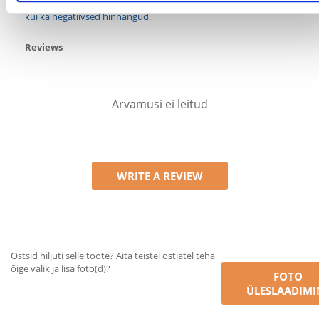
keskmine. Pärast tagasiside töötlemist avaldame nii positiivsed
kui ka negatiivsed hinnangud.
Reviews
Arvamusi ei leitud
WRITE A REVIEW
Ostsid hiljuti selle toote? Aita teistel ostjatel teha
õige valik ja lisa foto(d)?
FOTO
ÜLESLAADIMI