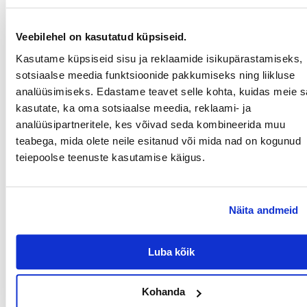
Omadused:
Silmaümbruse õrnaks puhastamiseks
Veebilehel on kasutatud küpsiseid.
Kasutusvalmis, ühekordsed
Kasutame küpsiseid sisu ja reklaamide isikupärastamiseks,
Ilma alkoholi ja ärritavate aineteta
sotsiaalse meedia funktsioonide pakkumiseks ning liikluse
analüüsimiseks. Edastame teavet selle kohta, kuidas meie sa
Praktiline suletav pakend – ei kuiva ära
kasutate, ka oma sotsiaalse meedia, reklaami- ja
Parameetrid
analüüsipartneritele, kes võivad seda kombineerida muu
teabega, mida olete neile esitanud või mida nad on kogunud
PRODUCENT:
TRIXIE
teiepoolse teenuste kasutamise käigus.
Otstarve
Näita andmeid
MILLISE
LEMMIKLOOMA
JAOKS:
Luba kõik
Millised on toote hindamise reeglid?
Ainult registreeritud FERA.EE kliendid, kes on toote ostnud,
Kohanda
saavad seda hinnata. Tärnireiting on kõigi hinnangute