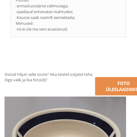
Plussid:
-armastusväärse välimusega;
-saadaval erinevates mahtudes;
-Kausse saab raamilt eemaldada;
Miinused:
-nii ei ole ma seni avastanud;
Ostsid hiljuti selle toote? Aita teistel ostjatel teha
õige valik ja lisa foto(d)?
FOTO
ÜLESLAADIMI