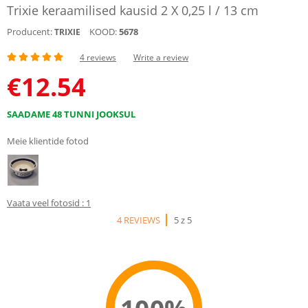
Trixie keraamilised kausid 2 X 0,25 l / 13 cm
Producent:
KOOD:
5678
TRIXIE
4 reviews
Write a review
€
12.54
SAADAME 48 TUNNI JOOKSUL
Meie klientide fotod
Vaata veel fotosid : 1
4 REVIEWS
5 z 5