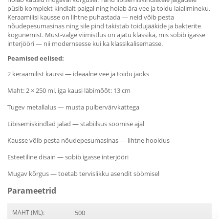
püsib komplekt kindlalt paigal ning hoiab ära vee ja toidu laialimineku.
Keraamilisi kausse on lihtne puhastada — neid võib pesta
nõudepesumasinas ning sile pind takistab toidujääkide ja bakterite
kogunemist. Must-valge viimistlus on ajatu klassika, mis sobib igasse
interjööri — nii modernsesse kui ka klassikalisemasse.
Peamised eelised:
2 keraamilist kaussi — ideaalne vee ja toidu jaoks
Maht: 2 × 250 ml, iga kausi läbimõõt: 13 cm
Tugev metallalus — musta pulbervärvkattega
Libisemiskindlad jalad — stabiilsus söömise ajal
Kausse võib pesta nõudepesumasinas — lihtne hooldus
Esteetiline disain — sobib igasse interjööri
Mugav kõrgus — toetab tervislikku asendit söömisel
Parameetrid
MAHT (ML):
500