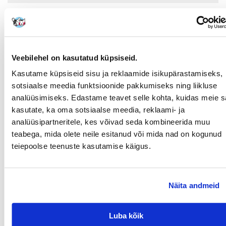
MATERJAL:
Keraamika
TÜÜP:
Libisemiskindel
VÄRV:
Valge-must
Veebilehel on kasutatud küpsiseid.
PRODUCENT:
TRIXIE
Kasutame küpsiseid sisu ja reklaamide isikupärastamiseks,
sotsiaalse meedia funktsioonide pakkumiseks ning liikluse
Millised on toote hindamise reeglid?
analüüsimiseks. Edastame teavet selle kohta, kuidas meie sa
Ainult registreeritud FERA.EE kliendid, kes on toote ostnud,
kasutate, ka oma sotsiaalse meedia, reklaami- ja
saavad seda hinnata. Tärnireiting on kõigi hinnangute
analüüsipartneritele, kes võivad seda kombineerida muu
keskmine. Pärast tagasiside töötlemist avaldame nii positiivsed
teabega, mida olete neile esitanud või mida nad on kogunud
kui ka negatiivsed hinnangud.
teiepoolse teenuste kasutamise käigus.
Reviews
WRITE A REVIEW
Näita andmeid
Kinga
väljaandmise kuupäev 2022/04/06
Luba kõik