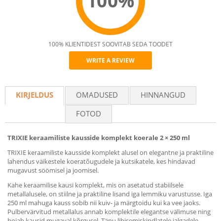
100%
100% KLIENTIDEST SOOVITAB SEDA TOODET
WRITE A REVIEW
Recommend
KIRJELDUS
OMADUSED
HINNANGUD
FOTOD
TRIXIE keraamiliste kausside komplekt koerale 2 × 250 ml
TRIXIE keraamiliste kausside komplekt alusel on elegantne ja praktiline
lahendus väikestele koeratõugudele ja kutsikatele, kes hindavad
mugavust söömisel ja joomisel.
Kahe keraamilise kausi komplekt, mis on asetatud stabiilsele
metallalusele, on stiilne ja praktiline lisand iga lemmiku varustusse. Iga
250 ml mahuga kauss sobib nii kuiv- ja märgtoidu kui ka vee jaoks.
Pulbervärvitud metallalus annab komplektile elegantse välimuse ning
hoiab kausid mugaval kõrgusel. Tänu libisemiskindlatele jalgadele