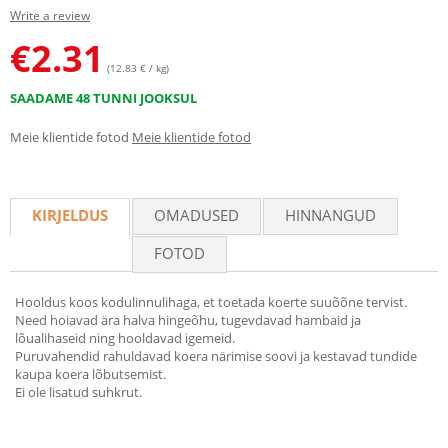
Write a review
€
2.31
(12.83 € / kg)
SAADAME 48 TUNNI JOOKSUL
Meie klientide fotod
Meie klientide fotod
KIRJELDUS
OMADUSED
HINNANGUD
FOTOD
Hooldus koos kodulinnulihaga, et toetada koerte suuõõne tervist.
Need hoiavad ära halva hingeõhu, tugevdavad hambaid ja
lõualihaseid ning hooldavad igemeid.
Puruvahendid rahuldavad koera närimise soovi ja kestavad tundide
kaupa koera lõbutsemist.
Ei ole lisatud suhkrut.