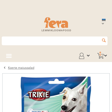
LEMMIKLOOMAPOOD
0
Koerte maiuspalad