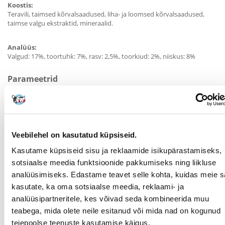
Koostis:
Teravili, taimsed kõrvalsaadused, liha- ja loomsed kõrvalsaadused,
taimse valgu ekstraktid, mineraalid.
Analüüs:
Valgud: 17%, toortuhk: 7%, rasv: 2,5%, toorkiud: 2%, niiskus: 8%
Parameetrid
LEMMIKLOOMA
Universaalne
SUURUS:
PAKENDI KAAL (KG):
0.18
Veebilehel on kasutatud küpsiseid.
TÜÜP:
Kasutame küpsiseid sisu ja reklaamide isikupärastamiseks,
sotsiaalse meedia funktsioonide pakkumiseks ning liikluse
PRODUCENT:
TRIXIE
analüüsimiseks. Edastame teavet selle kohta, kuidas meie sa
kasutate, ka oma sotsiaalse meedia, reklaami- ja
Otstarve
analüüsipartneritele, kes võivad seda kombineerida muu
teabega, mida olete neile esitanud või mida nad on kogunud
ELUETAPP:
Kõik
teiepoolse teenuste kasutamise käigus.