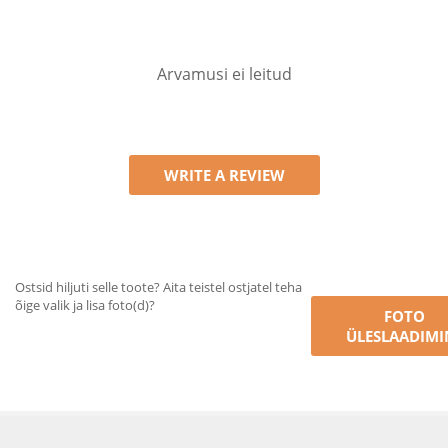
Arvamusi ei leitud
WRITE A REVIEW
Ostsid hiljuti selle toote? Aita teistel ostjatel teha
õige valik ja lisa foto(d)?
FOTO
ÜLESLAADIMI