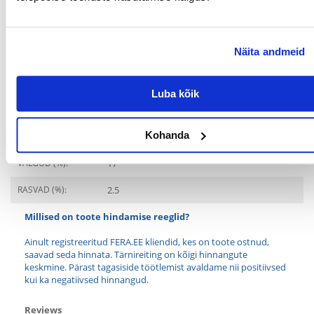
MILLISE
LEMMIKLOOMA
JAOKS:
Näita andmeid
ERINÕUDED:
Tervisliku välimuse ja
heaolu säilitamine
Luba kõik
Koostisosad
Kohanda
VALGU TÜÜP:
Loomse päritoluga tooted
VALGUD (%):
17
RASVAD (%):
2.5
Millised on toote hindamise reeglid?
Ainult registreeritud FERA.EE kliendid, kes on toote ostnud,
saavad seda hinnata. Tärnireiting on kõigi hinnangute
keskmine. Pärast tagasiside töötlemist avaldame nii positiivsed
kui ka negatiivsed hinnangud.
Reviews