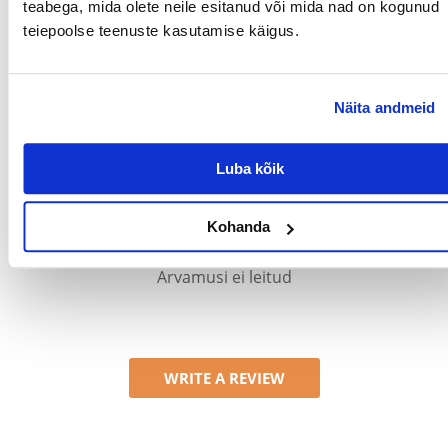
teabega, mida olete neile esitanud või mida nad on kogunud
PRODUCENT:
TRIXIE
teiepoolse teenuste kasutamise käigus.
Millised on toote hindamise reeglid?
Ainult registreeritud FERA.EE kliendid, kes on toote ostnud,
Näita andmeid
saavad seda hinnata. Tärnireiting on kõigi hinnangute
keskmine. Pärast tagasiside töötlemist avaldame nii positiivsed
kui ka negatiivsed hinnangud.
Luba kõik
Reviews
Kohanda
Arvamusi ei leitud
WRITE A REVIEW