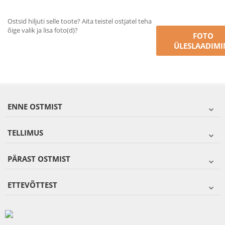
Ostsid hiljuti selle toote? Aita teistel ostjatel teha
õige valik ja lisa foto(d)?
FOTO
ÜLESLAADIMI
ENNE OSTMIST
TELLIMUS
PÄRAST OSTMIST
ETTEVÕTTEST