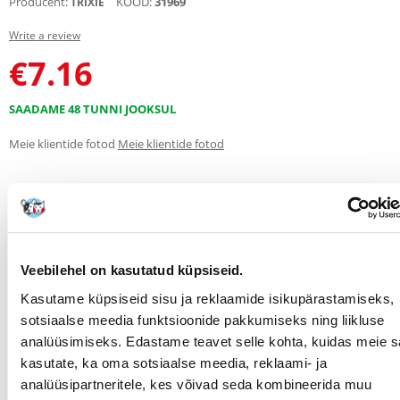
Producent:
KOOD:
31969
TRIXIE
Write a review
€
7.16
SAADAME 48 TUNNI JOOKSUL
Meie klientide fotod
Meie klientide fotod
KIRJELDUS
OMADUSED
HINNANGUD
FOTOD
Veebilehel on kasutatud küpsiseid.
Originaalne koeramänguasja palli söötja on plastmassist
Kasutame küpsiseid sisu ja reklaamide isikupärastamiseks,
koeramänguasja, millesse saab sisestada maiustusi. Koer võtab need
sotsiaalse meedia funktsioonide pakkumiseks ning liikluse
mängides välja.
analüüsimiseks. Edastame teavet selle kohta, kuidas meie sa
Läbimõõt 11 cm
kasutate, ka oma sotsiaalse meedia, reklaami- ja
Parameetrid
analüüsipartneritele, kes võivad seda kombineerida muu