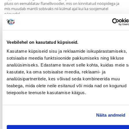
pluss on eemaldatav flanellivooder, mis on kinnitatud nööpidega ja
mis muudab mantli sobivaks nii külmal ajal kui ka soojematel
päevadel.
Masinpesukõlblik, kuni 30*.
Suurus M
Pikkus:
45 cm
Veebilehel on kasutatud küpsiseid.
Ümbermõõt:
45 - 65 cm
nt Foxterjer, Lhasa Apso, Šoti terjer, Toy Schnauzer, Walesi terjer.
Kasutame küpsiseid sisu ja reklaamide isikupärastamiseks,
sotsiaalse meedia funktsioonide pakkumiseks ning liikluse
analüüsimiseks. Edastame teavet selle kohta, kuidas meie sa
Koera mõõtmise meetod:
kasutate, ka oma sotsiaalse meedia, reklaami- ja
analüüsipartneritele, kes võivad seda kombineerida muu
Koer peaks seisma pea ettepoole suunatud tasasel ja tasasel pinnal.
Mõõtke rätsepalindiga
kaelast
(umbes 2. kaelalüli tagant)
kuni
teabega, mida olete neile esitanud või mida nad on kogunud
sabapõhjani
(umbes ristluu tipu kõrgusel).
teiepoolse teenuste kasutamise käigus.
Ümbermõõtu mõõdetakse rinna kõige laiemast kohast.
Parameetrid
Näita andmeid
LEMMIKLOOMA
Keskmise suurusega tõud
SUURUS: