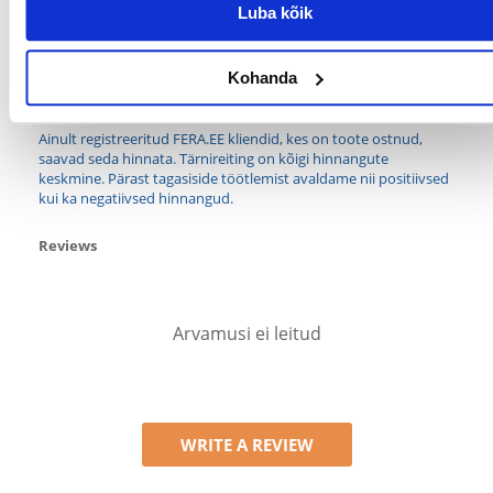
Luba kõik
TÜÜP:
Jope
PRODUCENT:
TRIXIE
Kohanda
Millised on toote hindamise reeglid?
Ainult registreeritud FERA.EE kliendid, kes on toote ostnud,
saavad seda hinnata. Tärnireiting on kõigi hinnangute
keskmine. Pärast tagasiside töötlemist avaldame nii positiivsed
kui ka negatiivsed hinnangud.
Reviews
Arvamusi ei leitud
WRITE A REVIEW