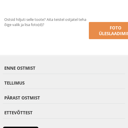
Ostsid hiljuti selle toote? Aita teistel ostjatel teha
õige valik ja lisa foto(d)?
FOTO
ÜLESLAADIMI
ENNE OSTMIST
TELLIMUS
PÄRAST OSTMIST
ETTEVÕTTEST