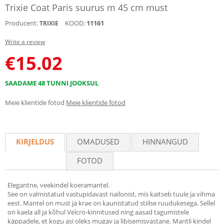
Trixie Coat Paris suurus m 45 cm must
Producent:
KOOD:
11161
TRIXIE
Write a review
€
15.02
SAADAME 48 TUNNI JOOKSUL
Meie klientide fotod
Meie klientide fotod
KIRJELDUS
OMADUSED
HINNANGUD
FOTOD
Elegantne, veekindel koeramantel.
See on valmistatud vastupidavast nailonist, mis kaitseb tuule ja vihma
eest. Mantel on must ja krae on kaunistatud stiilse ruudukesega. Sellel
on kaela all ja kõhul Velcro-kinnitused ning aasad tagumistele
käppadele, et kogu asi oleks mugav ja libisemisvastane. Mantli kindel