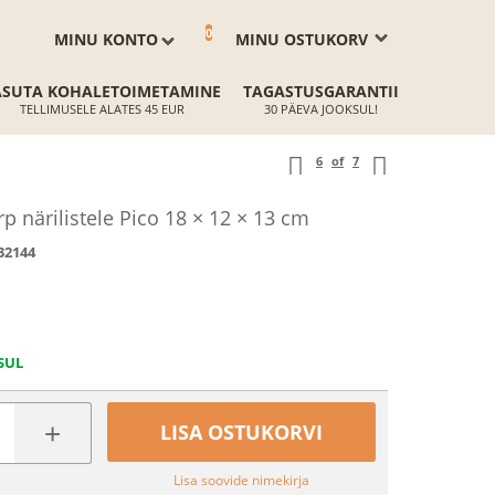
0
MINU KONTO
MINU OSTUKORV
ASUTA KOHALETOIMETAMINE
TAGASTUSGARANTII
TELLIMUSELE ALATES 45 EUR
30 PÄEVA JOOKSUL!
6
of
7
p närilistele Pico 18 × 12 × 13 cm
32144
SUL
+
LISA OSTUKORVI
Lisa soovide nimekirja