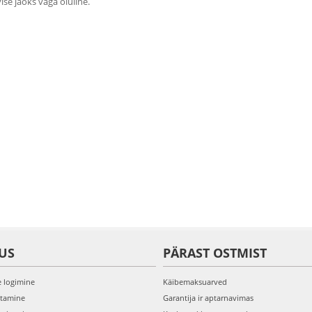
se jaoks väga oluline.
US
PÄRAST OSTMIST
e logimine
Käibemaksuarved
itamine
Garantija ir aptarnavimas