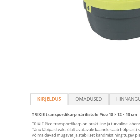
KIRJELDUS
OMADUSED
HINNANG
TRIXIE transpordikarp närilistele Pico 18 × 12 × 13 cm
TRIXIE Pico transpordikarp on praktiline ja turvaline lahend
Tänu läbipaistvale, ülalt avatavale kaanele saab hõlpsas
võimaldavad mugavat ja stabiilset kandmist ning tugev pl