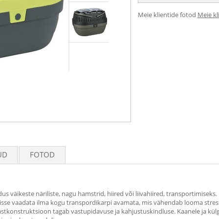
Meie klientide fotod
Meie kl
UD
FOTOD
us väikeste näriliste, nagu hamstrid, hiired või liivahiired, transportimiseks.
ti sisse vaadata ilma kogu transpordikarpi avamata, mis vähendab looma str
astkonstruktsioon tagab vastupidavuse ja kahjustuskindluse. Kaanele ja kül