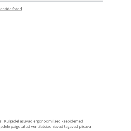
ientide fotod
essi. Külgedel asuvad ergonoomilised käepidemed
gedele paigutatud ventilatsiooniavad tagavad piisava