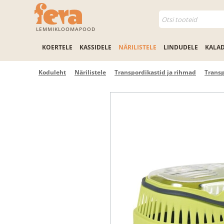
LEMMIKLOOMAPOOD
KOERTELE
KASSIDELE
NÄRILISTELE
LINDUDELE
KALA
Koduleht
Närilistele
Transpordikastid ja rihmad
Transp