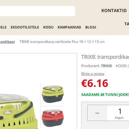
KONTAKTID
T
DELE
EKSOOTILISTELE
KODU
KAMPAANIAD
BLOGI
ordikast
TRIXIE transpordikarp närilistele Pico 18 × 12 × 13 cm
TRIXIE transpordikar
Producent:
KOOD:
TRIXIE
Write a review
€
6.16
SAADAME 48 TUNNI JOOK
−
Kogus: