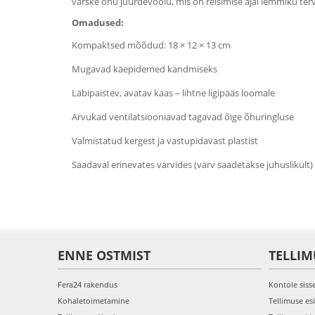
värske õhu juurdevoolu, mis on reisimise ajal lemmiku tervi
Omadused:
Kompaktsed mõõdud: 18 × 12 × 13 cm
Mugavad käepidemed kandmiseks
Läbipaistev, avatav kaas – lihtne ligipääs loomale
Arvukad ventilatsiooniavad tagavad õige õhuringluse
Valmistatud kergest ja vastupidavast plastist
Saadaval erinevates värvides (värv saadetakse juhuslikult)
ENNE OSTMIST
TELLIM
Fera24 rakendus
Kontole siss
Kohaletoimetamine
Tellimuse es