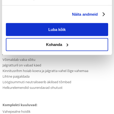
Käepide ja amortisaator on metallist. Käepide on korrosioonikindel.
Komplektil olevad helkurelemendid suurendavad nähtavust ja ohutust
pimedal ajal ja halbades tingimustes sõitmisel. Komplekt on tugev ja
Näita andmeid
soliidne, mis koos amortisaatoriga võimaldab ratsutamist ka suurte
tõugu koertega.
Komplektil on velcro-rihmad, mis on turvaelemendiks ja eraldavad
Luba kõik
rihma väga tugeva, äkilise tõuke ajal.
Kohanda
Jalgrattakomplekti omadused:
Võimaldab vaba sõitu
Jalgratturil on vabad käed
Kinnitusrihm hoiab koera ja jalgratta vahel õige vahemaa
Lihtne paigaldada
Löögisummuti neutraliseerib äkilised tõmbed
Helkurelemendid suurendavad ohutust
Komplekti kuuluvad:
Vahepealne hoidik