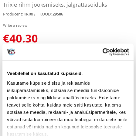
Trixie rihm jooksmiseks, jalgrattasõiduks
Producent:
KOOD:
29506
TRIXIE
Write a review
€
40.30
SAADAME 48 TUNNI JOOKSUL
Meie klientide fotod
Meie klientide fotod
Veebilehel on kasutatud küpsiseid.
Kasutame küpsiseid sisu ja reklaamide
Kirjeldus
isikupärastamiseks, sotsiaalse meedia funktsioonide
Komplekt ühiste jalgrattamatkade jaoks koos koeraga. Võimaldab
pakkumiseks ning liikluse analüüsimiseks. Edastame
ohutuid sõite ka pikkade vahemaade taha.
teavet selle kohta, kuidas meie saiti kasutate, ka oma
Väga lihtne kokkupanek tähendab, et igaüks saab selle komplekti oma
sotsiaalse meedia, reklaami- ja analüüsipartneritele, kes
jalgratta külge kinnitada. Komplekt võimaldab teil koos koeraga
jalgrattaga sõita, ilma et peaksite rihma hoidma. See suurendab
võivad seda kombineerida muu teabega, mida olete neile
turvalisust.
esitanud või mida nad on kogunud teiepoolse teenuste
Rihm on valmistatud nailonist ning on vastupidav ja takerdumiskindel.
kasutamise käigus.