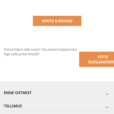
WRITE A REVIEW
Ostsid hiljuti selle toote? Aita teistel ostjatel teha
õige valik ja lisa foto(d)?
FOTO
ÜLESLAADIMI
ENNE OSTMIST
TELLIMUS