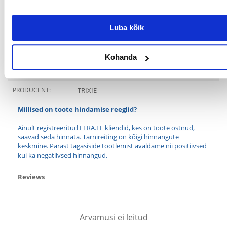
Värv: tume- ja helesinine
ga käepärane, elegantse disainiga. Valmistatud kõrgeima kvaliteediga
Luba kõik
materjalidest, tagab see teie lemmiklooma mugavuse ja ohutuse.
Parameetrid
Kohanda
TÜÜP:
Nailon
PRODUCENT:
TRIXIE
Millised on toote hindamise reeglid?
Ainult registreeritud FERA.EE kliendid, kes on toote ostnud,
saavad seda hinnata. Tärnireiting on kõigi hinnangute
keskmine. Pärast tagasiside töötlemist avaldame nii positiivsed
kui ka negatiivsed hinnangud.
Reviews
Arvamusi ei leitud