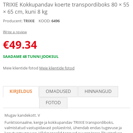
TRIXIE Kokkupandav koerte transpordiboks 80 × 55
× 65 cm, kuni 8 kg
Producent:
KOOD:
6496
TRIXIE
Write a review
€
49.34
SAADAME 48 TUNNI JOOKSUL
Meie klientide fotod
Meie klientide fotod
KIRJELDUS
OMADUSED
HINNANGUD
FOTOD
Mugav kandekott. V
Funktsionaalne, kerge ja kokkupandav TRIXIE transpordiboks,
valmistatud vastupidavast polüestrist, ühendab endas tugevuse ja