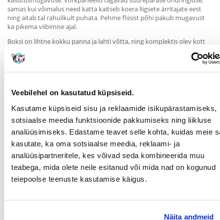
kasutusmugavuse. Võrkpaneelid tagavad suurepärase õhuringluse,
samas kui võimalus need katta kaitseb koera liigsete ärritajate eest
ning aitab tal rahulikult puhata. Pehme fliisist põhi pakub mugavust
ka pikema viibimise ajal.
Boksi on lihtne kokku panna ja lahti võtta, ning komplektis olev kott
teeb selle hoiustamise ja transportimise eriti mugavaks. Lisataskud
külgedel võimaldavad hoida aksessuaare, näiteks jalutusrihma,
maiuseid või dokumente.
Toote omadused:
Veebilehel on kasutatud küpsiseid.
Kerge, kokkupandav transporter kvaliteetsest polüestrist
Kasutame küpsiseid sisu ja reklaamide isikupärastamiseks,
Mõõdud: 80 × 55 × 65 cm
sotsiaalse meedia funktsioonide pakkumiseks ning liikluse
Koertele kuni 8 kg
analüüsimiseks. Edastame teavet selle kohta, kuidas meie sa
kasutate, ka oma sotsiaalse meedia, reklaami- ja
Tõmblukuga uks mugavaks avamiseks ja sulgemiseks
analüüsipartneritele, kes võivad seda kombineerida muu
Külgmised ja ülemised võrkpaneelid hea ventilatsiooni tagamiseks
teabega, mida olete neile esitanud või mida nad on kogunud
teiepoolse teenuste kasutamise käigus.
Kolm avarat välitaskut
Pehme ja mugav fliisist põhi
Komplektis transpordikott
Näita andmeid