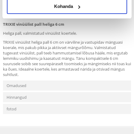
Recommend
Kohanda
Kirjeldus
TRIXIE vinüülist pall heliga 6 cm
Heliga pall, valmistatud vinüülist koertele.
TRIXIE vinüülist heliga pall 6 cm on värviline ja vastupidav mänguasi
koerale, mis pakub pikka ja aktiivset mängurõõmu. Valmistatud
tugevast vinüülist, pall teeb hammustamisel lõbusa hääle, mis ergutab
lemmiku uudishimu ja kaasatust mängu. Tänu kompaktsele 6 cm
suurusele sobib see suurepäraselt toomiseks ja mängimiseks nii toas kui
ka õues. Ideaalne koertele, kes armastavad närida ja otsivad mängus
suhtlust.
Omadused
Hinnangud
fotod