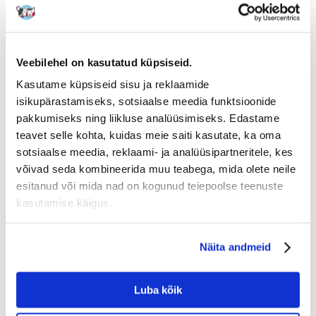
1 review
Write a review
€
1.63
Veebilehel on kasutatud küpsiseid.
SAADAME 48 TUNNI JOOKSUL
Kasutame küpsiseid sisu ja reklaamide
Meie klientide fotod
Meie klientide fotod
isikupärastamiseks, sotsiaalse meedia funktsioonide
pakkumiseks ning liikluse analüüsimiseks. Edastame
1 REVIEW
5 z 5
teavet selle kohta, kuidas meie saiti kasutate, ka oma
sotsiaalse meedia, reklaami- ja analüüsipartneritele, kes
võivad seda kombineerida muu teabega, mida olete neile
esitanud või mida nad on kogunud teiepoolse teenuste
100%
kasutamise käigus.
Näita andmeid
100% KLIENTIDEST SOOVITAB SEDA TOODET
Luba kõik
WRITE A REVIEW