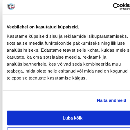
Recommend
OMADUSED
HINNANGUD
FOTOD
Veebilehel on kasutatud küpsiseid.
Parameetrid
Kasutame küpsiseid sisu ja reklaamide isikupärastamiseks,
sotsiaalse meedia funktsioonide pakkumiseks ning liikluse
PAKENDI KAAL (KG):
20
analüüsimiseks. Edastame teavet selle kohta, kuidas meie sa
kasutate, ka oma sotsiaalse meedia, reklaami- ja
TÄIENDAV KASU
Reproduktsioon
analüüsipartneritele, kes võivad seda kombineerida muu
TERVISELE:
teabega, mida olete neile esitanud või mida nad on kogunud
PRODUCENT:
VERSELE-LAGA
teiepoolse teenuste kasutamise käigus.
Otstarve
Näita andmeid
MILLISE
Kanaari
LEMMIKLOOMA
JAOKS:
Luba kõik
Millised on toote hindamise reeglid?