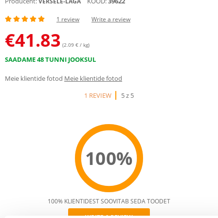
Producent:
KOOD:
39622
VERSELE-LAGA
1 review
Write a review
€
41.83
(2.09 € / kg)
SAADAME 48 TUNNI JOOKSUL
Meie klientide fotod
Meie klientide fotod
1 REVIEW
5 z 5
100%
100% KLIENTIDEST SOOVITAB SEDA TOODET
WRITE A REVIEW