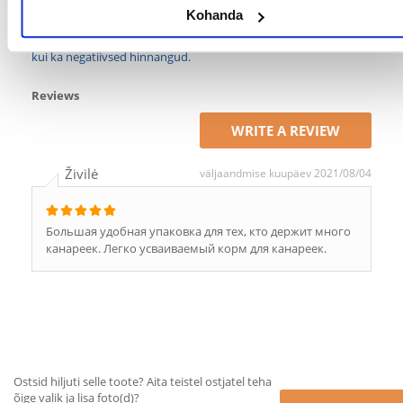
Ainult registreeritud FERA.EE kliendid, kes on toote ostnud,
Kohanda
saavad seda hinnata. Tärnireiting on kõigi hinnangute
keskmine. Pärast tagasiside töötlemist avaldame nii positiivsed
kui ka negatiivsed hinnangud.
Reviews
WRITE A REVIEW
Živilė
väljaandmise kuupäev 2021/08/04
Большая удобная упаковка для тех, кто держит много
канареек. Легко усваиваемый корм для канареек.
Ostsid hiljuti selle toote? Aita teistel ostjatel teha
õige valik ja lisa foto(d)?