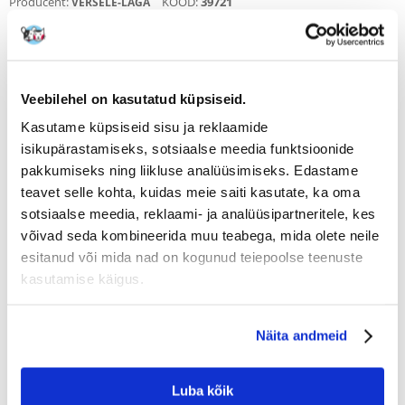
Producent:
KOOD:
39721
VERSELE-LAGA
15 reviews
Write a review
€
3.38
(67.60 € / kg)
Veebilehel on kasutatud küpsiseid.
SAADAME 48 TUNNI JOOKSUL
Kasutame küpsiseid sisu ja reklaamide
Meie klientide fotod
Meie klientide fotod
isikupärastamiseks, sotsiaalse meedia funktsioonide
pakkumiseks ning liikluse analüüsimiseks. Edastame
15 REVIEWS
4.9 z 5
teavet selle kohta, kuidas meie saiti kasutate, ka oma
sotsiaalse meedia, reklaami- ja analüüsipartneritele, kes
võivad seda kombineerida muu teabega, mida olete neile
esitanud või mida nad on kogunud teiepoolse teenuste
kasutamise käigus.
100%
Näita andmeid
100% KLIENTIDEST SOOVITAB SEDA TOODET
Luba kõik
WRITE A REVIEW