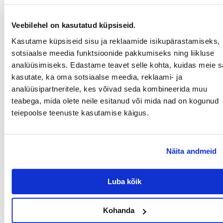
vitamiine ja mineraalaineid, mis muude kuivatamismeetodite, näiteks
küpsetamise puhul laguneksid.
Veebilehel on kasutatud küpsiseid.
Koostis: nisu, nisujahu, hirss, amarantuse seemned (kõrge
Kasutame küpsiseid sisu ja reklaamide isikupärastamiseks,
vitamiinisisaldus), kuivatatud saialilleõied, suhkur.
sotsiaalse meedia funktsioonide pakkumiseks ning liikluse
analüüsimiseks. Edastame teavet selle kohta, kuidas meie sa
kasutate, ka oma sotsiaalse meedia, reklaami- ja
analüüsipartneritele, kes võivad seda kombineerida muu
Analüüs: toorvalk 7,9%, toorrasvad 4,7%, toorkiud 8,9%, toortuhk
teabega, mida olete neile esitanud või mida nad on kogunud
2,3%.
teiepoolse teenuste kasutamise käigus.
Parameetrid
PAKENDI KAAL (KG):
0.090
Näita andmeid
TÄIENDAV KASU
Hammaste kulumine
TERVISELE:
Luba kõik
PRODUCENT:
VITAPOL
Millised on toote hindamise reeglid?
Kohanda