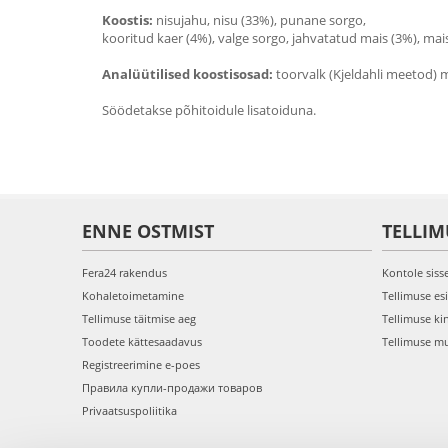
Koostis:
nisujahu, nisu (33%), punane sorgo,
kooritud kaer (4%), valge sorgo, jahvatatud mais (3%), ma
Analüütilised koostisosad:
toorvalk (Kjeldahli meetod) 
Söödetakse põhitoidule lisatoiduna.
ENNE OSTMIST
TELLIM
Fera24 rakendus
Kontole siss
Kohaletoimetamine
Tellimuse es
Tellimuse täitmise aeg
Tellimuse ki
Toodete kättesaadavus
Tellimuse m
Registreerimine e-poes
Правила купли-продажи товаров
Privaatsuspoliitika