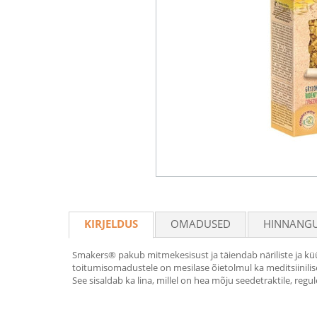
KIRJELDUS
OMADUSED
HINNANG
Smakers® pakub mitmekesisust ja täiendab näriliste ja küü
toitumisomadustele on mesilase õietolmul ka meditsiinil
See sisaldab ka lina, millel on hea mõju seedetraktile, regu