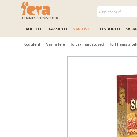
LEMMIKLOOMAPOOD
KOERTELE
KASSIDELE
NÄRILISTELE
LINDUDELE
KALA
Koduleht
Närilistele
Toit ja maiustused
Toit hamstritel