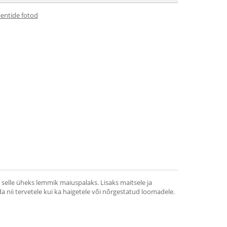
ientide fotod
 selle üheks lemmik maiuspalaks. Lisaks maitsele ja
ii tervetele kui ka haigetele või nõrgestatud loomadele.