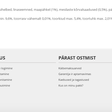
isihelbed, linaseemned, maapähkel (1%), mesilaste kõrvalsaadused (0,5%), pä
min. 9,6%, toorrasv vähemalt 0,01%, toorkiud max. 5,4%, toortuhk max. 2,01
US
PÄRAST OSTMIST
e logimine
Käibemaksuarved
itamine
Garantija ir aptarnavimas
nnitamine
Kaebused ja tagastused
uutmine
Kus on minu pakk?