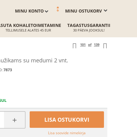
0
MINU KONTO
MINU OSTUKORV
ASUTA KOHALETOIMETAMINE
TAGASTUSGARANTII
TELLIMUSELE ALATES 45 EUR
30 PÄEVA JOOKSUL!
101
of
139
aužikams su medumi 2 vnt.
:
7873
SUL
+
LISA OSTUKORVI
Lisa soovide nimekirja