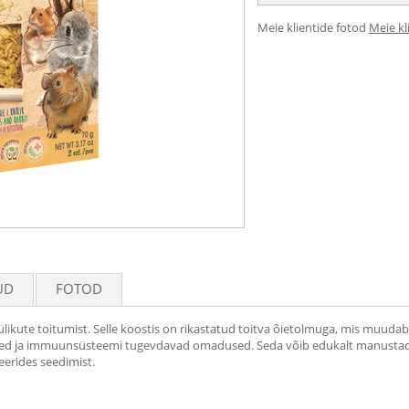
Meie klientide fotod
Meie kl
UD
FOTOD
likute toitumist. Selle koostis on rikastatud toitva õietolmuga, mis muudab
ised ja immuunsüsteemi tugevdavad omadused. Seda võib edukalt manustada n
leerides seedimist.