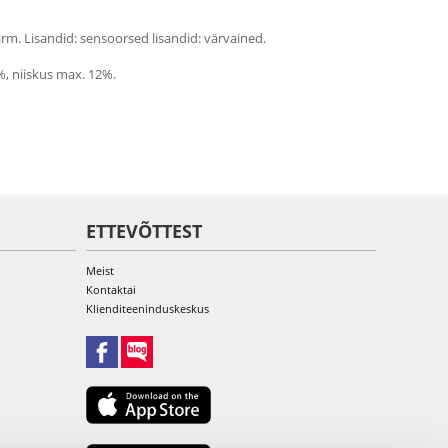
rm. Lisandid: sensoorsed lisandid: värvained.
%, niiskus max. 12%.
ETTEVÕTTEST
Meist
Kontaktai
Klienditeeninduskeskus