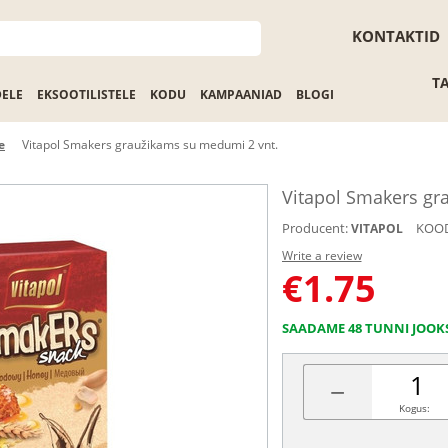
KONTAKTID
T
DELE
EKSOOTILISTELE
KODU
KAMPAANIAD
BLOGI
e
Vitapol Smakers graužikams su medumi 2 vnt.
Vitapol Smakers gr
Producent:
KOOD
VITAPOL
Write a review
€
1.75
SAADAME 48 TUNNI JOOK
−
Kogus: