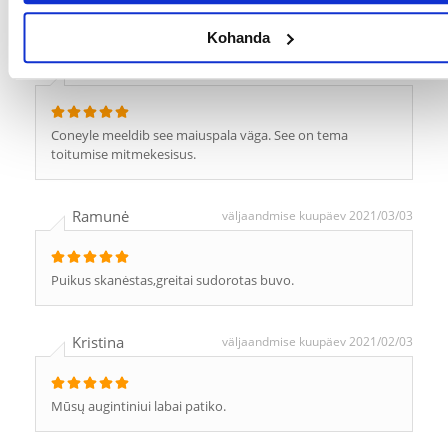
WRITE A REVIEW
Kohanda
Karina
väljaandmise kuupäev 2022/04/21
Coneyle meeldib see maiuspala väga. See on tema
toitumise mitmekesisus.
Ramunė
väljaandmise kuupäev 2021/03/03
Puikus skanėstas,greitai sudorotas buvo.
Kristina
väljaandmise kuupäev 2021/02/03
Mūsų augintiniui labai patiko.