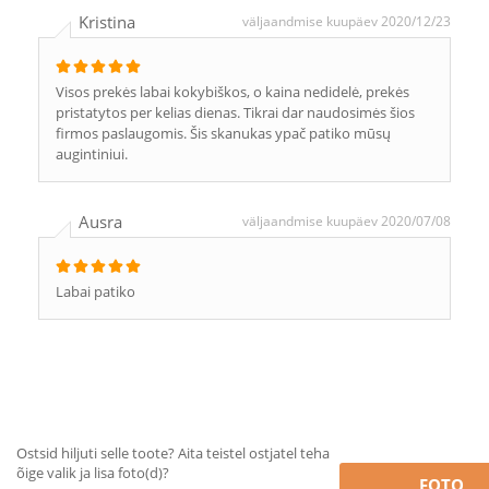
Kristina
väljaandmise kuupäev 2020/12/23
Visos prekės labai kokybiškos, o kaina nedidelė, prekės
pristatytos per kelias dienas. Tikrai dar naudosimės šios
firmos paslaugomis. Šis skanukas ypač patiko mūsų
augintiniui.
Ausra
väljaandmise kuupäev 2020/07/08
Labai patiko
Ostsid hiljuti selle toote? Aita teistel ostjatel teha
õige valik ja lisa foto(d)?
FOTO