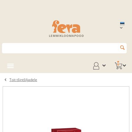
LEMMIKLOOMAPOOD
0
Toit tšintšiljadele