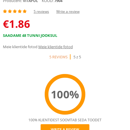
Producent:
KOOD:
7904
VITAPOL
5 reviews
Write a review
€
1.86
SAADAME 48 TUNNI JOOKSUL
Meie klientide fotod
Meie klientide fotod
5 REVIEWS
5 z 5
100%
100% KLIENTIDEST SOOVITAB SEDA TOODET
WRITE A REVIEW