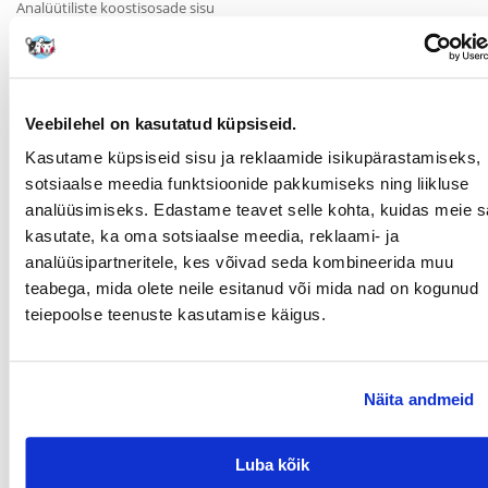
Analüütiliste koostisosade sisu
toorvalgu % (min) : 11
toorõlid ja -rasvad % (min) : 4,8
toorkiudude % (max) : 6
toortuhk % (max) : 5
niiskus % (max) : 12
Veebilehel on kasutatud küpsiseid.
Parameetrid
Kasutame küpsiseid sisu ja reklaamide isikupärastamiseks,
TÄIENDAV KASU
Vitamiinid
sotsiaalse meedia funktsioonide pakkumiseks ning liikluse
TERVISELE:
analüüsimiseks. Edastame teavet selle kohta, kuidas meie sa
kasutate, ka oma sotsiaalse meedia, reklaami- ja
TÜÜP:
Tõlvik
analüüsipartneritele, kes võivad seda kombineerida muu
PRODUCENT:
VITAPOL
teabega, mida olete neile esitanud või mida nad on kogunud
teiepoolse teenuste kasutamise käigus.
Millised on toote hindamise reeglid?
Ainult registreeritud FERA.EE kliendid, kes on toote ostnud,
saavad seda hinnata. Tärnireiting on kõigi hinnangute
Näita andmeid
keskmine. Pärast tagasiside töötlemist avaldame nii positiivsed
kui ka negatiivsed hinnangud.
Luba kõik
Reviews