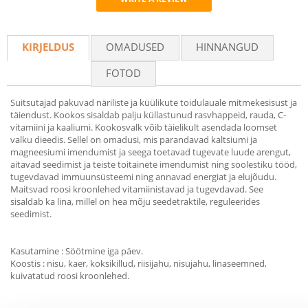
Recommend
KIRJELDUS
OMADUSED
HINNANGUD
FOTOD
Suitsutajad pakuvad näriliste ja küülikute toidulauale mitmekesisust ja
täiendust. Kookos sisaldab palju küllastunud rasvhappeid, rauda, C-
vitamiini ja kaaliumi. Kookosvalk võib täielikult asendada loomset
valku dieedis. Sellel on omadusi, mis parandavad kaltsiumi ja
magneesiumi imendumist ja seega toetavad tugevate luude arengut,
aitavad seedimist ja teiste toitainete imendumist ning soolestiku tööd,
tugevdavad immuunsüsteemi ning annavad energiat ja elujõudu.
Maitsvad roosi kroonlehed vitamiinistavad ja tugevdavad. See
sisaldab ka lina, millel on hea mõju seedetraktile, reguleerides
seedimist.
Kasutamine : Söötmine iga päev.
Koostis : nisu, kaer, koksikillud, riisijahu, nisujahu, linaseemned,
kuivatatud roosi kroonlehed.