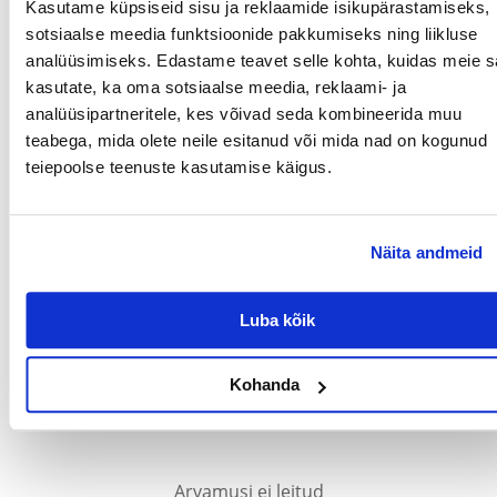
Kasutame küpsiseid sisu ja reklaamide isikupärastamiseks,
lisandid: apelsini lõhna- ja maitseaine.
sotsiaalse meedia funktsioonide pakkumiseks ning liikluse
Et tagada nõuetekohane
analüüsimiseks. Edastame teavet selle kohta, kuidas meie sa
Hea puurihügieeni tagamiseks on soovitatav liiva vahetada 2-3 korda
kasutate, ka oma sotsiaalse meedia, reklaami- ja
nädalas.
analüüsipartneritele, kes võivad seda kombineerida muu
Parameetrid
teabega, mida olete neile esitanud või mida nad on kogunud
teiepoolse teenuste kasutamise käigus.
PAKENDI KAAL (KG):
1.5
PRODUCENT:
VITAPOL
Näita andmeid
Millised on toote hindamise reeglid?
Ainult registreeritud FERA.EE kliendid, kes on toote ostnud,
saavad seda hinnata. Tärnireiting on kõigi hinnangute
Luba kõik
keskmine. Pärast tagasiside töötlemist avaldame nii positiivsed
kui ka negatiivsed hinnangud.
Kohanda
Reviews
Arvamusi ei leitud