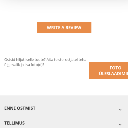
WRITE A REVIEW
Ostsid hiljuti selle toote? Aita teistel ostjatel teha
õige valik ja lisa foto(d)?
FOTO
ÜLESLAADIMI
ENNE OSTMIST
TELLIMUS