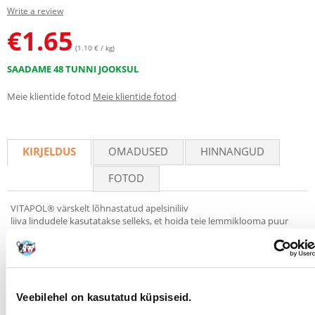
Write a review
€
1.65
(1.10 € / kg)
SAADAME 48 TUNNI JOOKSUL
Meie klientide fotod
Meie klientide fotod
KIRJELDUS
OMADUSED
HINNANGUD
FOTOD
VITAPOL® värskelt lõhnastatud apelsiniliiv
liiva lindudele kasutatakse selleks, et hoida teie lemmiklooma puur
korralikult puhtana. Selle koostis on rikastatud peenestatud
koorikega, mis on organismi nõuetekohaseks toimimiseks vajalike
mikro- ja makroelementide allikas.
Veebilehel on kasutatud küpsiseid.
Koostis:
liiv, purustatud austrikarbid 1%. Lisandid: sensoorsed