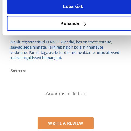
Luba kõik
MILLISE
Linnud
LEMMIKLOOMA
JAOKS:
Kohanda
Millised on toote hindamise reeglid?
Ainult registreeritud FERA.EE kliendid, kes on toote ostnud,
saavad seda hinnata. Tärnireiting on kõigi hinnangute
keskmine. Pärast tagasiside töötlemist avaldame nii positiivsed
kui ka negatiivsed hinnangud.
Reviews
Arvamusi ei leitud
WRITE A REVIEW