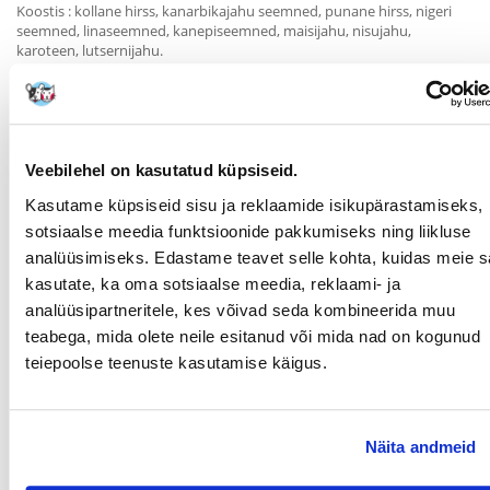
Koostis : kollane hirss, kanarbikajahu seemned, punane hirss, nigeri
seemned, linaseemned, kanepiseemned, maisijahu, nisujahu,
karoteen, lutsernijahu.
Analüütiliste komponentide sisu
toorvalgu % (min) : 15
toorõlid ja -rasvad % (min) : 2,8
toorkiudude % (max) : 12
Veebilehel on kasutatud küpsiseid.
toortuhk % (max) : 3,8
Kasutame küpsiseid sisu ja reklaamide isikupärastamiseks,
niiskus % (max) : 12
sotsiaalse meedia funktsioonide pakkumiseks ning liikluse
Parameetrid
analüüsimiseks. Edastame teavet selle kohta, kuidas meie sa
kasutate, ka oma sotsiaalse meedia, reklaami- ja
PAKENDI KAAL (KG):
0.5
analüüsipartneritele, kes võivad seda kombineerida muu
TÄIENDAV KASU
Vitamiinid
teabega, mida olete neile esitanud või mida nad on kogunud
TERVISELE:
teiepoolse teenuste kasutamise käigus.
TÜÜP:
Väikestele lindudele
PRODUCENT:
VITAPOL
Näita andmeid
Otstarve