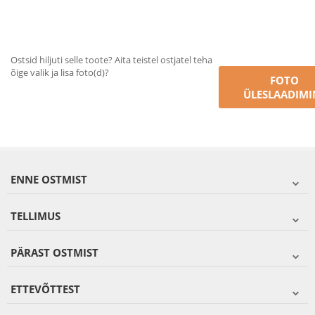
Ostsid hiljuti selle toote? Aita teistel ostjatel teha
õige valik ja lisa foto(d)?
FOTO
ÜLESLAADIMI
ENNE OSTMIST
TELLIMUS
PÄRAST OSTMIST
ETTEVÕTTEST