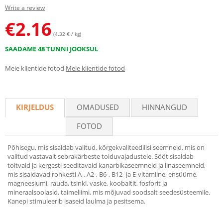
Write a review
€
2.16
(4.32 € / kg)
SAADAME 48 TUNNI JOOKSUL
Meie klientide fotod
Meie klientide fotod
KIRJELDUS
OMADUSED
HINNANGUD
FOTOD
Põhisegu, mis sisaldab valitud, kõrgekvaliteedilisi seemneid, mis on
valitud vastavalt sebrakärbeste toiduvajadustele. Sööt sisaldab
toitvaid ja kergesti seeditavaid kanarbikaseemneid ja linaseemneid,
mis sisaldavad rohkesti A-, A2-, B6-, B12- ja E-vitamiine, ensüüme,
magneesiumi, rauda, tsinki, vaske, koobaltit, fosforit ja
mineraalsoolasid, taimeliimi, mis mõjuvad soodsalt seedesüsteemile.
Kanepi stimuleerib isaseid laulma ja pesitsema.