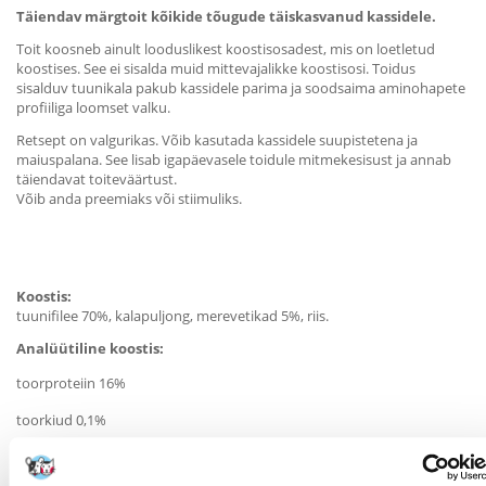
Täiendav märgtoit kõikide tõugude täiskasvanud kassidele.
Toit koosneb ainult looduslikest koostisosadest, mis on loetletud
koostises. See ei sisalda muid mittevajalikke koostisosi. Toidus
sisalduv tuunikala pakub kassidele parima ja soodsaima aminohapete
profiiliga loomset valku.
Retsept on valgurikas. Võib kasutada kassidele suupistetena ja
maiuspalana. See lisab igapäevasele toidule mitmekesisust ja annab
täiendavat toiteväärtust.
Võib anda preemiaks või stiimuliks.
Koostis:
tuunifilee 70%, kalapuljong, merevetikad 5%, riis.
Analüütiline koostis:
toorproteiin 16%
toorkiud 0,1%
toorrasv 1%