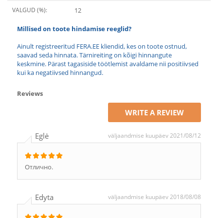
VALGUD (%):
12
Millised on toote hindamise reeglid?
Ainult registreeritud FERA.EE kliendid, kes on toote ostnud,
saavad seda hinnata. Tärnireiting on kõigi hinnangute
keskmine. Pärast tagasiside töötlemist avaldame nii positiivsed
kui ka negatiivsed hinnangud.
Reviews
WRITE A REVIEW
Eglė
väljaandmise kuupäev 2021/08/12
Отлично.
Edyta
väljaandmise kuupäev 2018/08/08