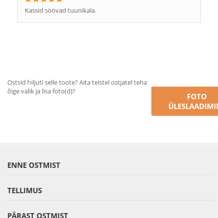
Kassid söövad tuunikala.
Ostsid hiljuti selle toote? Aita teistel ostjatel teha
õige valik ja lisa foto(d)?
FOTO
ÜLESLAADIMI
ENNE OSTMIST
TELLIMUS
PÄRAST OSTMIST