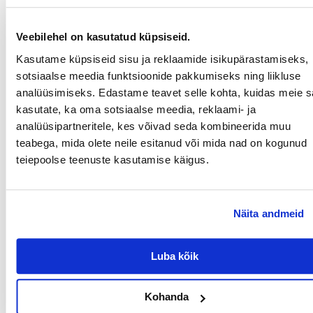
toortuhk 1%
niiskus 80%
Veebilehel on kasutatud küpsiseid.
Kasutame küpsiseid sisu ja reklaamide isikupärastamiseks,
sotsiaalse meedia funktsioonide pakkumiseks ning liikluse
Söötmise soovitused:
analüüsimiseks. Edastame teavet selle kohta, kuidas meie sa
kasutate, ka oma sotsiaalse meedia, reklaami- ja
Purgi 70g:
analüüsipartneritele, kes võivad seda kombineerida muu
Kassi kaal (kg) Purkide arv/päevas
0-3 1
teabega, mida olete neile esitanud või mida nad on kogunud
3-5 2
teiepoolse teenuste kasutamise käigus.
5 3
Purki 156g:
Kassi kaal (kg) Purkide arv/päevas
Näita andmeid
0-3 1/2
3-5 1
5 1 1/2
Luba kõik
Toit ei tohi olla kassi toitumise aluseks. Seda tuleb sööta koos
kassidele kohandatud täistoiduga.
Paku alati värsket joogivett.
Kohanda
Parameetrid