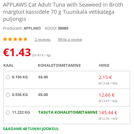
APPLAWS Cat Adult Tuna with Seaweed in Broth
märgtoit kassidele 70 g Tuunikala vetikatega
puljongis
Producent:
KOOD:
38089
APPLAWS
2 reviews
Write a review
€
1.43
(20.43 € / kg)
KAAL
KOHALETOIMETAMINE
HIND
0.156 KG
€6.00
2.15 €
(€
13.44
/ KG)
0.936 KG
€6.00
12.66 €
(€
13.47
/ KG)
11.232 KG
TASUTA KOHALETOIMETAMINE
145.44 €
(€
12.95
/ KG)
SAADAME 48 TUNNI JOOKSUL