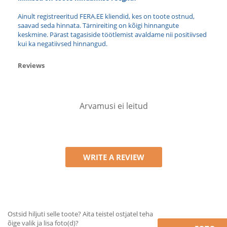
Ainult registreeritud FERA.EE kliendid, kes on toote ostnud,
saavad seda hinnata. Tärnireiting on kõigi hinnangute
keskmine. Pärast tagasiside töötlemist avaldame nii positiivsed
kui ka negatiivsed hinnangud.
Reviews
Arvamusi ei leitud
WRITE A REVIEW
Ostsid hiljuti selle toote? Aita teistel ostjatel teha
õige valik ja lisa foto(d)?