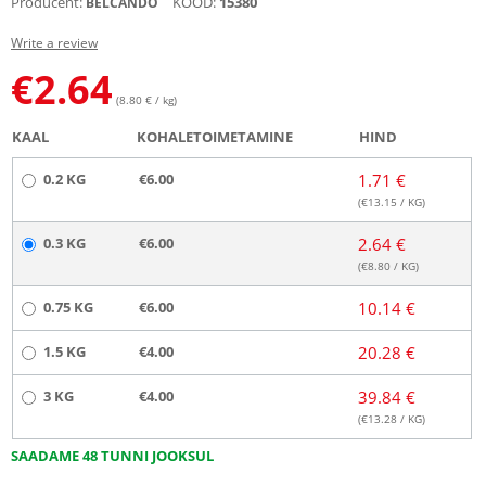
Producent:
KOOD:
15380
BELCANDO
Write a review
€
2.64
(8.80 € / kg)
KAAL
KOHALETOIMETAMINE
HIND
0.2 KG
€6.00
1.71 €
(€
13.15
/ KG)
0.3 KG
€6.00
2.64 €
(€
8.80
/ KG)
0.75 KG
€6.00
10.14 €
1.5 KG
€4.00
20.28 €
3 KG
€4.00
39.84 €
(€
13.28
/ KG)
SAADAME 48 TUNNI JOOKSUL