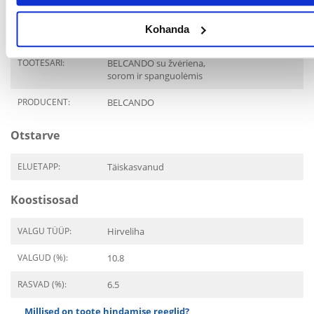
SUURUS:
Kohanda
PAKENDI KAAL (KG):
0.3
TOOTESARI:
BELCANDO su žvėriena,
sorom ir spanguolėmis
PRODUCENT:
BELCANDO
Otstarve
ELUETAPP:
Täiskasvanud
Koostisosad
VALGU TÜÜP:
Hirveliha
VALGUD (%):
10.8
RASVAD (%):
6.5
Millised on toote hindamise reeglid?