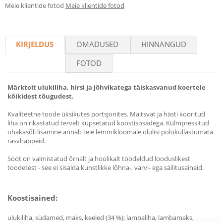
Meie klientide fotod
Meie klientide fotod
KIRJELDUS
OMADUSED
HINNANGUD
FOTOD
Märktoit ulukiliha, hirsi ja jõhvikatega täiskasvanud koertele
kõikidest tõugudest.
Kvaliteetne toode üksikutes portsjonites. Maitsvat ja hästi kooritud
liha on rikastatud tervelt küpsetatud koostisosadega. Külmpressitud
ohakasõli lisamine annab teie lemmikloomale olulisi polüküllastumata
rasvhappeid.
Sööt on valmistatud õrnalt ja hoolikalt töödeldud looduslikest
toodetest - see ei sisalda kunstlikke lõhna-, värvi- ega säilitusaineid.
Koostisained:
ulukiliha, südamed, maks, keeled (34 %); lambaliha, lambamaks,