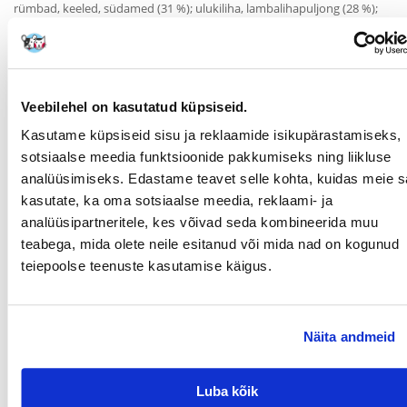
rümbad, keeled, südamed (31 %); ulukiliha, lambalihapuljong (28 %);
hirss (4 %); mustikad (2 %); saflooriõli (0,5 %); mineraalid (0,5 %).
Lisandid kilogrammi kohta:
Toidulisandid: D3-vitamiin 200 IU; E-vitamiin (alfa-
Veebilehel on kasutatud küpsiseid.
tokoferüülatsetaadina) 30 mg; mangaan (mangaanisulfaadina) 3 mg;
tsink (tsinksulfaadina) 15 mg; jood (kaltsiumjodaadina) 0,75 mg.
Kasutame küpsiseid sisu ja reklaamide isikupärastamiseks,
sotsiaalse meedia funktsioonide pakkumiseks ning liikluse
Analüütilised koostisosad:
analüüsimiseks. Edastame teavet selle kohta, kuidas meie sa
kasutate, ka oma sotsiaalse meedia, reklaami- ja
Valgud 10,8 %; rasv 6,5 %; toortuhk 1,8 %; toorkiud 0,3 %; niiskus 76,0
analüüsipartneritele, kes võivad seda kombineerida muu
%.
teabega, mida olete neile esitanud või mida nad on kogunud
Söötmise soovitused:
teiepoolse teenuste kasutamise käigus.
Andke oma koerale värsket vett juua. Toode tuleb sööta
toatemperatuuril. Säilitage kasutamata osa külmkapis kuni 2 päeva.
Visake ära söömata jäänud toidujäägid ja peske kauss.
Näita andmeid
Parameetrid
Luba kõik
LEMMIKLOOMA
Universaalne