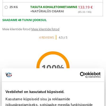
25 KG
TASUTA KOHALETOIMETAMINE
133.19 €
+NATŪRALŪS CIGARAI
(€
5.33
/ KG)
SAADAME 48 TUNNI JOOKSUL
Meie klientide fotod
Meie klientide fotod
4 REVIEWS
4.5 z 5
100%
100% KLIENTIDEST SOOVITAB SEDA TOODET
Veebilehel on kasutatud küpsiseid.
WRITE A REVIEW
Kasutame küpsiseid sisu ja reklaamide
Recommend
isikupärastamiseks, sotsiaalse meedia funktsioonide