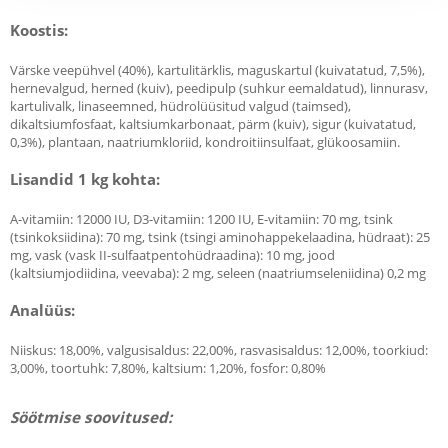
Koostis:
Värske veepühvel (40%), kartulitärklis, maguskartul (kuivatatud, 7,5%),
hernevalgud, herned (kuiv), peedipulp (suhkur eemaldatud), linnurasv,
kartulivalk, linaseemned, hüdrolüüsitud valgud (taimsed),
dikaltsiumfosfaat, kaltsiumkarbonaat, pärm (kuiv), sigur (kuivatatud,
0,3%), plantaan, naatriumkloriid, kondroitiinsulfaat, glükoosamiin.
Lisandid 1 kg kohta:
A-vitamiin: 12000 IU, D3-vitamiin: 1200 IU, E-vitamiin: 70 mg, tsink
(tsinkoksiidina): 70 mg, tsink (tsingi aminohappekelaadina, hüdraat): 25
mg, vask (vask II-sulfaatpentohüdraadina): 10 mg, jood
(kaltsiumjodiidina, veevaba): 2 mg, seleen (naatriumseleniidina) 0,2 mg
Analüüs:
Niiskus: 18,00%, valgusisaldus: 22,00%, rasvasisaldus: 12,00%, toorkiud:
3,00%, toortuhk: 7,80%, kaltsium: 1,20%, fosfor: 0,80%
Söötmise soovitused: