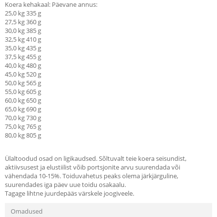
Koera kehakaal: Päevane annus:
25,0 kg 335 g
27,5 kg 360 g
30,0 kg 385 g
32,5 kg 410 g
35,0 kg 435 g
37,5 kg 455 g
40,0 kg 480 g
45,0 kg 520 g
50,0 kg 565 g
55,0 kg 605 g
60,0 kg 650 g
65,0 kg 690 g
70,0 kg 730 g
75,0 kg 765 g
80,0 kg 805 g
Ülaltoodud osad on ligikaudsed. Sõltuvalt teie koera seisundist,
aktiivsusest ja elustiilist võib portsjonite arvu suurendada või
vähendada 10-15%. Toiduvahetus peaks olema järkjärguline,
suurendades iga päev uue toidu osakaalu.
Tagage lihtne juurdepääs värskele joogiveele.
Omadused