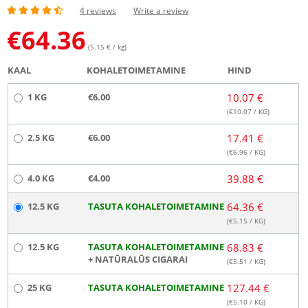
4 reviews
Write a review
€
64.36
(5.15 € / kg)
KAAL
KOHALETOIMETAMINE
HIND
1 KG
€6.00
10.07 €
(€
10.07
/ KG)
2.5 KG
€6.00
17.41 €
(€
6.96
/ KG)
4.0 KG
€4.00
39.88 €
12.5 KG
TASUTA KOHALETOIMETAMINE
64.36 €
(€
5.15
/ KG)
12.5 KG
TASUTA KOHALETOIMETAMINE
68.83 €
+ NATŪRALŪS CIGARAI
(€
5.51
/ KG)
25 KG
TASUTA KOHALETOIMETAMINE
127.44 €
(€
5.10
/ KG)