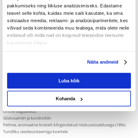
pakkumiseks ning liikluse analüüsimiseks. Edastame
Kirjeldus
teavet selle kohta, kuidas meie saiti kasutate, ka oma
sotsiaalse meedia, reklaami- ja analüüsipartneritele, kes
Täielik kuivtoit täiskasvanud suurt tõugu koertele, kellel on tundlik
seedesüsteem ja allergia.
võivad seda kombineerida muu teabega, mida olete neile
Ainulaadne loomse valgu allikas, veepühvel, annab toidule väga madala
esitanud või mida nad on kogunud teiepoolse teenuste
allergeense indeksi. Süsivesikute lisandiks on bataat (jamss), milles on
kasutamise käigus.
palju vitamiine ja mineraalaineid. Suurte tõugude koerad vajavad tuge
stressis olevatele liigestele, mistõttu on toit rikastatud glükoosamiini ja
kondroitiiniga, mis vastutavad tugeva ja paindliku liigesekõhre eest.
Spetsiaalselt valitud koostisosad reguleerivad seedimist ja toetavad
Näita andmeid
koera seedesüsteemi.
Lisaks on toidu krõpsude niiskusesisaldus (18%) suurem, mis muudab
need pehmemaks ning täis aroomi ja maitset.
Luba kõik
Kasutades ainult ühte valguallikat, sobib toit eliminatsioonidieetiks. See
on mõeldud koera allergiat tekitavale faktorile.
Peamised omadused:
Kohanda
Teraviljavaba
Ühtne valguallikas
Glükosamiin ja kondroitiin
Pehme, aromaatne krokett kõrgendatud niiskusesisaldusega (18%).
Tundliku seedesüsteemiga koertele