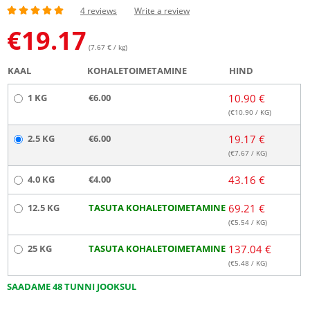
4 reviews
Write a review
€
19.17
(7.67 € / kg)
KAAL
KOHALETOIMETAMINE
HIND
1 KG
€6.00
10.90 €
(€
10.90
/ KG)
2.5 KG
€6.00
19.17 €
(€
7.67
/ KG)
4.0 KG
€4.00
43.16 €
12.5 KG
TASUTA KOHALETOIMETAMINE
69.21 €
(€
5.54
/ KG)
25 KG
TASUTA KOHALETOIMETAMINE
137.04 €
(€
5.48
/ KG)
SAADAME 48 TUNNI JOOKSUL