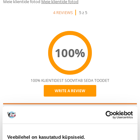
Meie klientide fotod
Meie klientide fotod
4 REVIEWS
5 z 5
100%
100% KLIENTIDEST SOOVITAB SEDA TOODET
WRITE A REVIEW
Recommend
Kirjeldus
Täielik kuivtoit tundlikele koertele alates 12 kuu vanusest,
toiduallergiatele ja talumatusega koertele.
Teraviljavaba koostis, mis põhineb pardilihal, mis on ainus loomse valgu
Veebilehel on kasutatud küpsiseid.