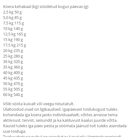
Koera kehakaal (kg) söödetud kogus päevas (g)
2,5 kg 50 g
5,0 kg 85 g
7,5 kg 115 g
10 kg 140 g
12,5 kg 165 g
15 kg 190 g
17,5 kg 215 g
20 kg 235 g
25 kg 280 g
30 kg 320 g
35 kg 360 g
40 kg 400 g
45 kg 435 g
50 kg 470 g
55 kg 505 g
60 kg 540 g
Võib sööta kuivalt või veega niisutatult.
Ülaltoodud osad on ligikaudsed. Igapäevast toidukogust tuleks
kohandada iga koera jaoks individuaalselt, võttes arvesse tema
aktiivsust, tervist, seisundit ja ka kalduvust kaalus juurde võtta.
Kausid tuleks iga päev pesta ja söömata jäänud toit tuleks asendada
uue toiduga.
Toiduvahetuse puhul on soovitatav kasutada üleminekuperioodi.