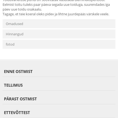
Eelmist toitu tuleks paar päeva segada uue toiduga, suurendades iga
päev uue toidu osakaalu.
Tagage, et teie koeral oleks pidev ja lihtne juurdepääs värskele veele.
Omadused
Hinnangud
fotod
ENNE OSTMIST
TELLIMUS
PÄRAST OSTMIST
ETTEVÕTTEST