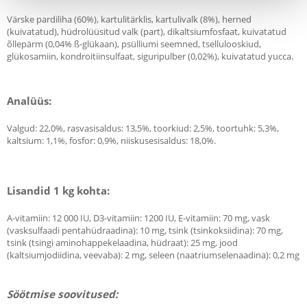
Värske pardiliha (60%), kartulitärklis, kartulivalk (8%), herned
(kuivatatud), hüdrolüüsitud valk (part), dikaltsiumfosfaat, kuivatatud
õllepärm (0,04% ß-glükaan), psülliumi seemned, tsellulooskiud,
glükosamiin, kondroitiinsulfaat, siguripulber (0,02%), kuivatatud yucca.
Analüüs:
Valgud: 22,0%, rasvasisaldus: 13,5%, toorkiud: 2,5%, toortuhk: 5,3%,
kaltsium: 1,1%, fosfor: 0,9%, niiskusesisaldus: 18,0%.
Lisandid 1 kg kohta:
A-vitamiin: 12 000 IU, D3-vitamiin: 1200 IU, E-vitamiin: 70 mg, vask
(vasksulfaadi pentahüdraadina): 10 mg, tsink (tsinkoksiidina): 70 mg,
tsink (tsingi aminohappekelaadina, hüdraat): 25 mg, jood
(kaltsiumjodiidina, veevaba): 2 mg, seleen (naatriumselenaadina): 0,2 mg
Söötmise soovitused: